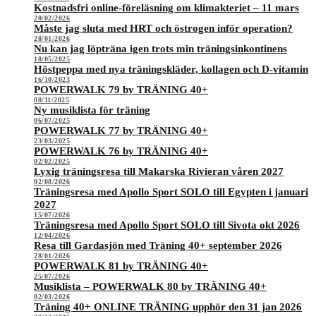
Kostnadsfri online-föreläsning om klimakteriet – 11 mars
20/02/2026
Måste jag sluta med HRT och östrogen inför operation?
28/01/2026
Nu kan jag löpträna igen trots min träningsinkontinens
18/05/2025
Höstpeppa med nya träningskläder, kollagen och D-vitamin
16/10/2023
POWERWALK 79 by TRÄNING 40+
08/11/2025
Ny musiklista för träning
06/07/2025
POWERWALK 77 by TRÄNING 40+
23/03/2025
POWERWALK 76 by TRÄNING 40+
02/02/2025
Lyxig träningsresa till Makarska Rivieran våren 2027
02/08/2026
Träningsresa med Apollo Sport SOLO till Egypten i januari
2027
15/07/2026
Träningsresa med Apollo Sport SOLO till Sivota okt 2026
12/04/2026
Resa till Gardasjön med Träning 40+ september 2026
28/01/2026
POWERWALK 81 by TRÄNING 40+
25/07/2026
Musiklista – POWERWALK 80 by TRÄNING 40+
02/03/2026
Träning 40+ ONLINE TRÄNING upphör den 31 jan 2026