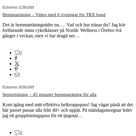
Övningar
27/04/2020
Hemmaträning – Video med 6 övningar för TRX band
Det är hemmaträningstider nu…. Vad och hur tränar du? Jag kör
fortfarande mina cykelklasser på Nordic Wellness i Örebro två
gånger i veckan, men vi har dragit ner…
0
Övningar
20/04/2020
Seniorträning – 45 minuter hemmaträning för alla
Kom igång med mitt effektiva helkroppspass! Jag vågar påstå att det
här passet passar alla från 40+ och uppåt. På måndagsmorgnar leder
jag ett gruppträningspass för ett tjugotal…
4