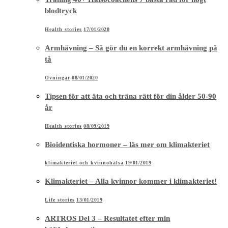
blodtryck
Health stories
17/01/2020
Armhävning – Så gör du en korrekt armhävning på
tå
Övningar
08/01/2020
Tipsen för att äta och träna rätt för din ålder 50-90
år
Health stories
08/09/2019
Bioidentiska hormoner – läs mer om klimakteriet
klimakteriet och kvinnohälsa
19/01/2019
Klimakteriet – Alla kvinnor kommer i klimakteriet!
Life stories
13/01/2019
ARTROS Del 3 – Resultatet efter min