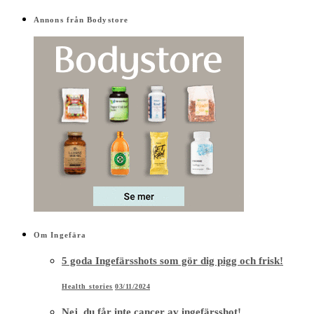
Annons från Bodystore
Om Ingefära
5 goda Ingefärsshots som gör dig pigg och frisk!
Health stories
03/11/2024
Nej, du får inte cancer av ingefärsshot!