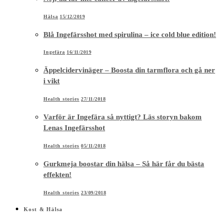
Hälsa
15/12/2019
Blå Ingefärsshot med spirulina – ice cold blue edition!
Ingefära
16/11/2019
Äppelcidervinäger – Boosta din tarmflora och gå ner
i vikt
Health stories
27/11/2018
Varför är Ingefära så nyttigt? Läs storyn bakom
Lenas Ingefärsshot
Health stories
05/11/2018
Gurkmeja boostar din hälsa – Så här får du bästa
effekten!
Health stories
23/09/2018
Kost & Hälsa