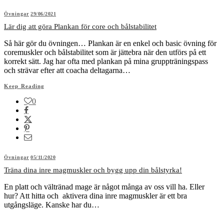
Övningar
29/06/2021
Lär dig att göra Plankan för core och bålstabilitet
Så här gör du övningen… Plankan är en enkel och basic övning för
coremuskler och bålstabilitet som är jättebra när den utförs på ett
korrekt sätt. Jag har ofta med plankan på mina gruppträningspass
och strävar efter att coacha deltagarna…
Keep Reading
0
Övningar
05/11/2020
Träna dina inre magmuskler och bygg upp din bålstyrka!
En platt och vältränad mage är något många av oss vill ha. Eller
hur? Att hitta och aktivera dina inre magmuskler är ett bra
utgångsläge. Kanske har du…