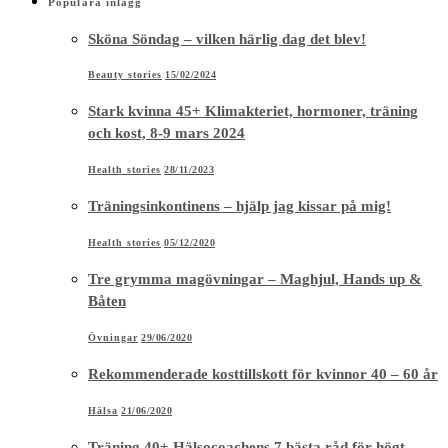
Populära inlägg
Sköna Söndag – vilken härlig dag det blev!
Beauty stories
15/02/2024
Stark kvinna 45+ Klimakteriet, hormoner, träning
och kost, 8-9 mars 2024
Health stories
28/11/2023
Träningsinkontinens – hjälp jag kissar på mig!
Health stories
05/12/2020
Tre grymma magövningar – Maghjul, Hands up &
Båten
Övningar
29/06/2020
Rekommenderade kosttillskott för kvinnor 40 – 60 år
Hälsa
21/06/2020
Träning 40+ Hälsocoachens 7 bästa råd för högt