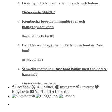
Overnight Oats med hallon, mandel och kakao
Kitchen stories
31/08/2019
Kombucha boostar immunförsvar och
kollagenproduktion
Health stories
16/02/2019
Groddar – ditt eget hemodlade Superfood & Raw
food
Hälsa
26/07/2018
Schweizernötbollar Raw food bollar med choklad &
hasselnöt
Kitchen stories
18/02/2018
Facebook
X (Twitter)
Instagram
Pinterest
BlogLovin
YouTube
LinkedIn