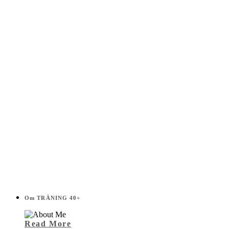
Välj
i
listen!
Om TRÄNING 40+
Read More