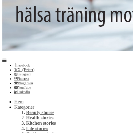
Facebook
X (Twitter)
Instagram
Pinterest
BlogLovin
YouTube
LinkedIn
Hem
Kategorier
Beauty stories
Health stories
Kitchen stories
Life stories