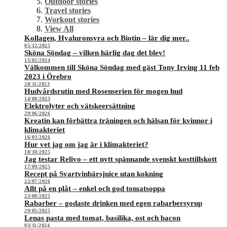
Outdoor stories
Travel stories
Workout stories
View All
Kollagen, Hyaluronsyra och Biotin – lär dig mer..
05/12/2025
Sköna Söndag – vilken härlig dag det blev!
15/02/2024
Välkommen till Sköna Söndag med gäst Tony Irving 11 feb
2023 i Örebro
28/11/2023
Hudvårdsrutin med Rosenserien för mogen hud
14/08/2023
Elektrolyter och vätskeersättning
29/06/2026
Kreatin kan förbättra träningen och hälsan för kvinnor i
klimakteriet
16/03/2026
Hur vet jag om jag är i klimakteriet?
18/10/2025
Jag testar Relivo – ett nytt spännande svenskt kosttillskott
17/09/2025
Recept på Svartvinbärsjuice utan kokning
22/07/2026
Allt på en plåt – enkel och god tomatsoppa
23/08/2025
Rabarber – godaste drinken med egen rabarbersyrup
29/05/2025
Lenas pasta med tomat, basilika, ost och bacon
03/11/2024