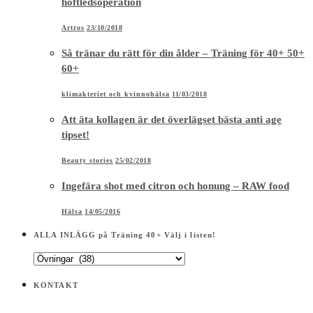
höftledsoperation
Artros
23/10/2018
Så tränar du rätt för din ålder – Träning för 40+ 50+
60+
klimakteriet och kvinnohälsa
11/03/2018
Att äta kollagen är det överlägset bästa anti age
tipset!
Beauty stories
25/02/2018
Ingefära shot med citron och honung – RAW food
Hälsa
14/05/2016
ALLA INLÄGG på Träning 40+ Välj i listen!
ALLA
INLÄGG
på
KONTAKT
Träning
40+