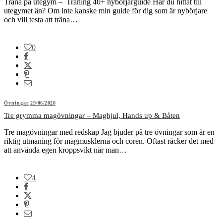
Träna på utegym – Träning 40+ nybörjarguide Har du hittat till
utegymet än? Om inte kanske min guide för dig som är nybörjare
och vill testa att träna…
0
Övningar
29/06/2020
Tre grymma magövningar – Maghjul, Hands up & Båten
Tre magövningar med redskap Jag bjuder på tre övningar som är en
riktig utmaning för magmusklerna och coren. Oftast räcker det med
att använda egen kroppsvikt när man…
4