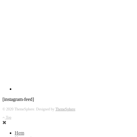
[instagram-feed]
© 2020 ThemeSphere. Designed by
ThemeSphere
.
Top
Hem