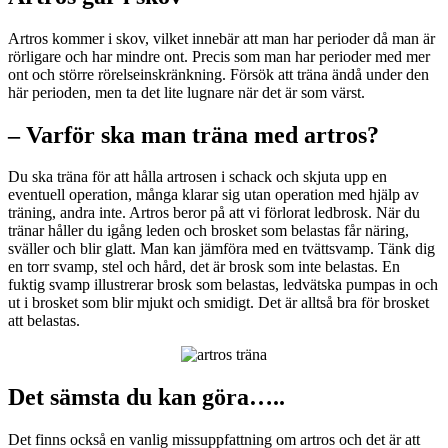
Artros kommer i skov, vilket innebär att man har perioder då man är
rörligare och har mindre ont. Precis som man har perioder med mer
ont och större rörelseinskränkning. Försök att träna ändå under den
här perioden, men ta det lite lugnare när det är som värst.
– Varför ska man träna med artros?
Du ska träna för att hålla artrosen i schack och skjuta upp en
eventuell operation, många klarar sig utan operation med hjälp av
träning, andra inte. Artros beror på att vi förlorat ledbrosk. När du
tränar håller du igång leden och brosket som belastas får näring,
sväller och blir glatt. Man kan jämföra med en tvättsvamp. Tänk dig
en torr svamp, stel och hård, det är brosk som inte belastas. En
fuktig svamp illustrerar brosk som belastas, ledvätska pumpas in och
ut i brosket som blir mjukt och smidigt. Det är alltså bra för brosket
att belastas.
Det sämsta du kan göra…..
Det finns också en vanlig missuppfattning om artros och det är att