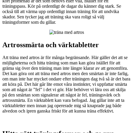
kort promenad är det som behövs eller vila, istället för ett
träningspass. Kör på ordentligt de dagar du känner dig stark. Se
också till att värma upp ordentligt innan träning för att undvika
skador. Sen tycker jag att träning ska vara roligt så välj
träningsformer som du gillar.
Artrossmärta och värktabletter
Att träna med artros är för många begränsande. Här gäller det att se
möjligheterna och hitta träning som man kan göra istället för att
gräma sig över den träning man inte längre klarar av att genomföra.
Det kan göra ont att träna med artros men den smärtan är inte farlig,
om man inte har mycket ondare efter träningen dag två så är det bara
att köra på. Det här går lite emot våra instinkter, vi uppfattar smärta
som att något är ”fel” i det vi gör. Här behöver vi lära oss att skilja
på den smärtan som signalerar att något är fel, träningsvärk och
artrossmärta. En värktablett kan vara befogad. Jag gillar inte att ta
värktabletter men innan jag opererade mig så knaprade jag både
alvedon och ipren ganska friskt för att kunna träna effektivt.