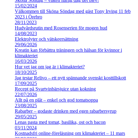
Sköna Söndag – vilken härlig dag det blev!
15/02/2024
Välkommen till Sköna Söndag med gäst Tony Irving 11 feb
2023 i Örebro
28/11/2023
Hudvårdsrutin med Rosenserien för mogen hud
14/08/2023
Elektrolyter och vätskeersättning
29/06/2026
Kreatin kan förbättra träningen och hälsan för kvinnor i
klimakteriet
16/03/2026
Hur vet jag om jag är i klimakteriet?
18/10/2025
Jag testar Relivo – ett nytt spännande svenskt kosttillskott
17/09/2025
Recept på Svartvinbärsjuice utan kokning
22/07/2026
Allt på en plåt – enkel och god tomatsoppa
23/08/2025
Rabarber – godaste drinken med egen rabarbersyrup
29/05/2025
Lenas pasta med tomat, basilika, ost och bacon
03/11/2024
Kostnadsfri online-föreläsning om klimakteriet – 11 mars