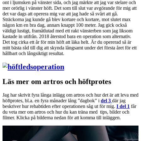
ont i ljumsken på vänster sida, och jag märkte att jag var stelare och
mer orörlig i vänster höft. Det som till slut var avgörande för mig att
det var dags att operera mig var att jag hade så svårt att gå.
Sträckorna jag kunde gå blev kortare och kortare, mot slutet max
någon km en bra dag, annars knappt 100 meter. Jag gick också
väldigt lustigt, framåtlutad med ett rakt vänsterben som jag liksom
kastade in utifrån. 2018 återstod bara en operation som alternativ.
Det tog cirka ett år för min höft att läka helt. Är du opererad så är
mitt bästa råd till dig att skynda långsamt under det första året för ett
hållbart och långsiktigt resultat.
Läs mer om artros och höftprotes
Jag har skrivit fyra långa inlägg om artros och hur det är att leva med
höftprotes, bl.a. en fyra månader lång ”dagbok” i
del 3
där jag
beskriver hur rehabtiden efter operationen såg ut för mig.
I del 1
får
du veta mer om artros och hur du kan träna med tips, bilder och
filmer. Klicka på bilderna nedan för att komma till inläggen.