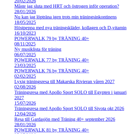
20/02/2026
Måste jag sluta med HRT och östrogen inför operation?
28/01/2026
Nu kan jag löpträna igen trots min träningsinkontinens
18/05/2025
Höstpeppa med nya träningskläder, kollagen och D-vitamin
16/10/2023
POWERWALK 79 by TRÄNING 40+
08/11/2025
Ny musiklista för träning
06/07/2025
POWERWALK 77 by TRÄNING 40+
23/03/2025
POWERWALK 76 by TRÄNING 40+
02/02/2025
Lyxig träningsresa till Makarska Rivieran våren 2027
02/08/2026
Träningsresa med Apollo Sport SOLO till Egypten i januari
2027
15/07/2026
Träningsresa med Apollo Sport SOLO till Sivota okt 2026
12/04/2026
Resa till Gardasjön med Träning 40+ september 2026
28/01/2026
POWERWALK 81 by TRÄNING 40+