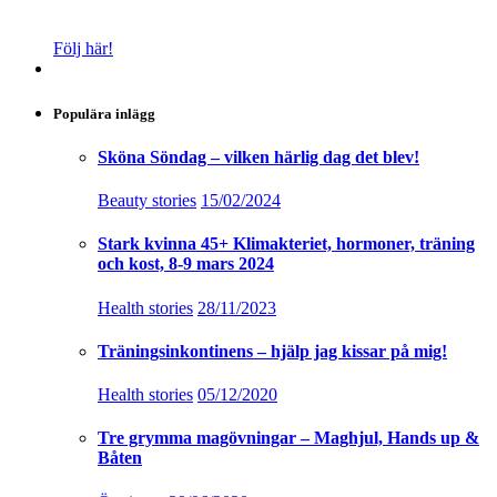
Följ här!
Populära inlägg
Sköna Söndag – vilken härlig dag det blev!
Beauty stories
15/02/2024
Stark kvinna 45+ Klimakteriet, hormoner, träning
och kost, 8-9 mars 2024
Health stories
28/11/2023
Träningsinkontinens – hjälp jag kissar på mig!
Health stories
05/12/2020
Tre grymma magövningar – Maghjul, Hands up &
Båten