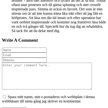
senaste 7 åren mer intensivt och tycker att det är så kul. Tränar
oftast utan protesen och då gärna spinning och mer crossfit
inspirerade pass. Simma är också en favorit. Det som är min
största oro är att inte kunna träna lika mkt efter att jag fått en
höftprotes. Att läsa om din tid innan och efter operation har
varit oerhört inspirerande och kommer nog framöver läsa både
en och två gånger till. Speciellt hur du tog dig an rehabtiden.
Så tack för att du delar med dig.
Write A Comment
Spara mitt namn, min e-postadress och webbplats i denna
webbläsare till nästa gång jag skriver en kommentar.