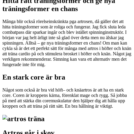
Hitta rätt träningsformer och ge nya
träningsformer en chans
Många blir också rörelseinskränkta pga artrosen, då gäller det att
hitta träningsformer som är roliga och fungerar. Jag fick sluta leda
combatpass där sparkar ingår och blev istället spinninginstruktör. I
början var jag helt ärligt inte så glad över detta men nu älskar jag
spinningen. Alltså – ge nya träningsformer en chans! Om man kan
cykla så är det ett perfekt sätt för många med artros i höfter och knän
att träna cardio på och stimulera brosket i höfter och knän. Något jag
verkligen rekommenderar. Simning kan vara ett alternativ men det
fungerade inte för mig.
En stark core är bra
Något som också är bra vid höft– och knäartros är att ha en stark
core. Coren är kroppens kärna, förenklat mage och rygg. Så jobba
på med att stärka din coremuskulatur den hjälper dig att hålla upp
kroppen och att träna på rätt sätt. En bra hållning är viktigt.
Artros går i skov