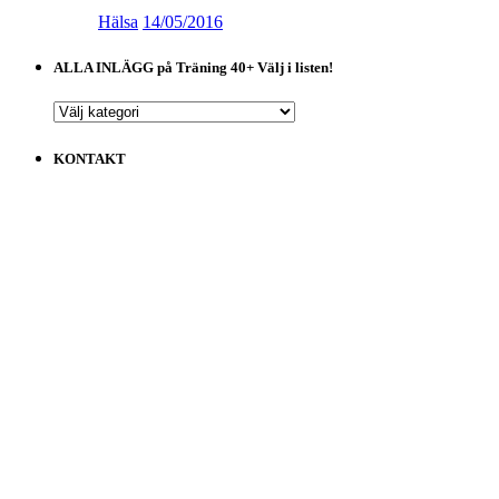
Hälsa
14/05/2016
ALLA INLÄGG på Träning 40+ Välj i listen!
ALLA
INLÄGG
på
KONTAKT
Träning
40+
Välj
i
listen!