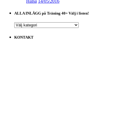
Hälsa
14/05/2016
ALLA INLÄGG på Träning 40+ Välj i listen!
ALLA
INLÄGG
på
KONTAKT
Träning
40+
Välj
i
listen!