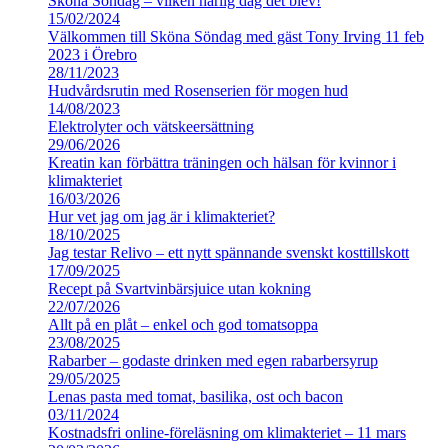
Sköna Söndag – vilken härlig dag det blev!
15/02/2024
Välkommen till Sköna Söndag med gäst Tony Irving 11 feb
2023 i Örebro
28/11/2023
Hudvårdsrutin med Rosenserien för mogen hud
14/08/2023
Elektrolyter och vätskeersättning
29/06/2026
Kreatin kan förbättra träningen och hälsan för kvinnor i
klimakteriet
16/03/2026
Hur vet jag om jag är i klimakteriet?
18/10/2025
Jag testar Relivo – ett nytt spännande svenskt kosttillskott
17/09/2025
Recept på Svartvinbärsjuice utan kokning
22/07/2026
Allt på en plåt – enkel och god tomatsoppa
23/08/2025
Rabarber – godaste drinken med egen rabarbersyrup
29/05/2025
Lenas pasta med tomat, basilika, ost och bacon
03/11/2024
Kostnadsfri online-föreläsning om klimakteriet – 11 mars