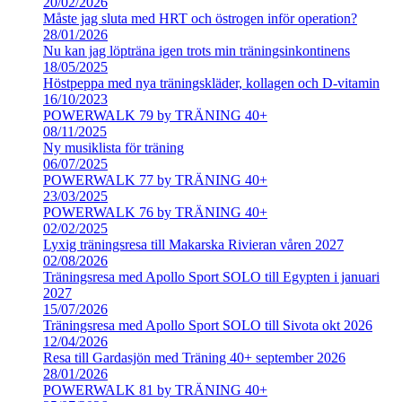
20/02/2026
Måste jag sluta med HRT och östrogen inför operation?
28/01/2026
Nu kan jag löpträna igen trots min träningsinkontinens
18/05/2025
Höstpeppa med nya träningskläder, kollagen och D-vitamin
16/10/2023
POWERWALK 79 by TRÄNING 40+
08/11/2025
Ny musiklista för träning
06/07/2025
POWERWALK 77 by TRÄNING 40+
23/03/2025
POWERWALK 76 by TRÄNING 40+
02/02/2025
Lyxig träningsresa till Makarska Rivieran våren 2027
02/08/2026
Träningsresa med Apollo Sport SOLO till Egypten i januari
2027
15/07/2026
Träningsresa med Apollo Sport SOLO till Sivota okt 2026
12/04/2026
Resa till Gardasjön med Träning 40+ september 2026
28/01/2026
POWERWALK 81 by TRÄNING 40+