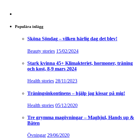
Populära inlägg
Sköna Söndag – vilken härlig dag det blev!
Beauty stories
15/02/2024
Stark kvinna 45+ Klimakteriet, hormoner, träning
och kost, 8-9 mars 2024
Health stories
28/11/2023
Träningsinkontinens – hjälp jag kissar på mig!
Health stories
05/12/2020
Tre grymma magövningar – Maghjul, Hands up &
Båten
Övningar
29/06/2020