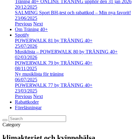
Träning 40+ ONLINE TRÄNING upphör den 31 jan 2026
20/12/2025
SALMING Sport BH-test och rabattkod – Min nya favorit!
23/06/2025
Previous
Next
Om Träning 40+
Spotify
POWERWALK 81 by TRÄNING 40+
25/07/2026
Musiklista – POWERWALK 80 by TRÄNING 40+
02/03/2026
POWERWALK 79 by TRÄNING 40+
08/11/2025
Ny musiklista för träning
06/07/2025
POWERWALK 77 by TRÄNING 40+
23/03/2025
Previous
Next
Rabattkoder
Föreläsningar
Category
klimakteriet och kvinnohälsa