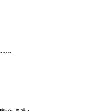
 har redan…
dagen och jag vill…