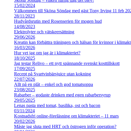
Sköna Söndag – vilken härlig dag det blev!
15/02/2024
Välkommen till Sköna Söndag med gäst Tony Irving 11 feb 20
28/11/2023
Hudvårdsrutin med Rosenserien för mogen hud
14/08/2023
Elektrolyter och vätskeersättning
29/06/2026
Kreatin kan förbättra träningen och hälsan för kvinnor i klimakt
16/03/2026
Hur vet jag om jag är i klimakteriet?
18/10/2025
Jag testar Relivo – ett nytt spännande svenskt kosttillskott
17/09/2025
Recept på Svartvinbärsjuice utan kokning
22/07/2026
Allt på en plåt – enkel och god tomatsoppa
23/08/2025
Rabarber – godaste drinken med egen rabarbersyrup
29/05/2025
Lenas pasta med tomat, basilika, ost och bacon
03/11/2024
Kostnadsfri online-föreläsning om klimakteriet – 11 mars
20/02/2026
Måste jag sluta med HRT och östrogen inför operation?