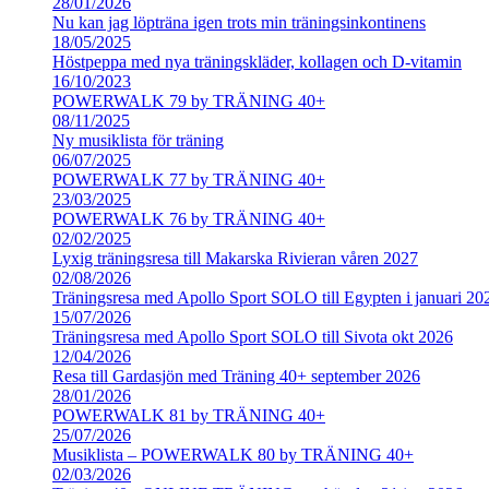
28/01/2026
Nu kan jag löpträna igen trots min träningsinkontinens
18/05/2025
Höstpeppa med nya träningskläder, kollagen och D-vitamin
16/10/2023
POWERWALK 79 by TRÄNING 40+
08/11/2025
Ny musiklista för träning
06/07/2025
POWERWALK 77 by TRÄNING 40+
23/03/2025
POWERWALK 76 by TRÄNING 40+
02/02/2025
Lyxig träningsresa till Makarska Rivieran våren 2027
02/08/2026
Träningsresa med Apollo Sport SOLO till Egypten i januari 20
15/07/2026
Träningsresa med Apollo Sport SOLO till Sivota okt 2026
12/04/2026
Resa till Gardasjön med Träning 40+ september 2026
28/01/2026
POWERWALK 81 by TRÄNING 40+
25/07/2026
Musiklista – POWERWALK 80 by TRÄNING 40+
02/03/2026