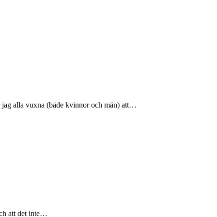
rar jag alla vuxna (både kvinnor och män) att…
ch att det inte…