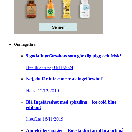
Om Ingefära
5 goda Ingefärsshots som gör dig pigg och frisk!
Health stories
03/11/2024
Nej, du får inte cancer av ingefärsshot!
Hälsa
15/12/2019
Blå Ingefärsshot med spirulina – ice cold blue
edition!
Ingefära
16/11/2019
Äppelcidervinäger – Boosta din tarmflora och gå