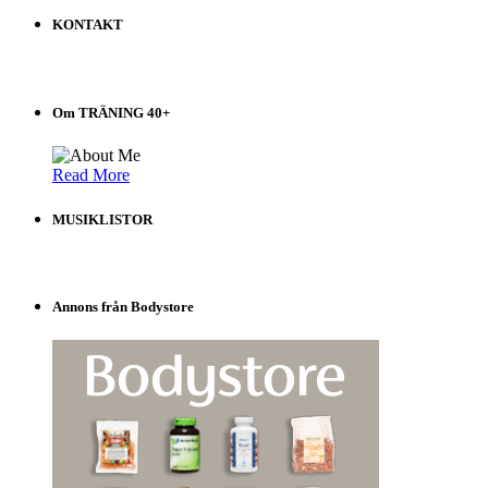
på
KONTAKT
Träning
40+
Välj
i
Om TRÄNING 40+
listen!
Read More
MUSIKLISTOR
Annons från Bodystore