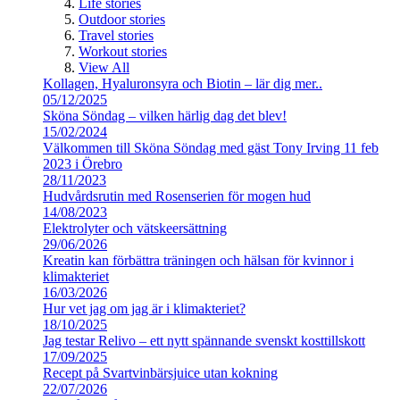
Life stories
Outdoor stories
Travel stories
Workout stories
View All
Kollagen, Hyaluronsyra och Biotin – lär dig mer..
05/12/2025
Sköna Söndag – vilken härlig dag det blev!
15/02/2024
Välkommen till Sköna Söndag med gäst Tony Irving 11 feb
2023 i Örebro
28/11/2023
Hudvårdsrutin med Rosenserien för mogen hud
14/08/2023
Elektrolyter och vätskeersättning
29/06/2026
Kreatin kan förbättra träningen och hälsan för kvinnor i
klimakteriet
16/03/2026
Hur vet jag om jag är i klimakteriet?
18/10/2025
Jag testar Relivo – ett nytt spännande svenskt kosttillskott
17/09/2025
Recept på Svartvinbärsjuice utan kokning
22/07/2026