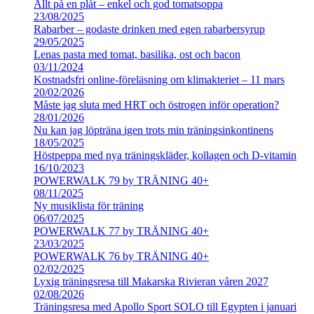
Allt på en plåt – enkel och god tomatsoppa
23/08/2025
Rabarber – godaste drinken med egen rabarbersyrup
29/05/2025
Lenas pasta med tomat, basilika, ost och bacon
03/11/2024
Kostnadsfri online-föreläsning om klimakteriet – 11 mars
20/02/2026
Måste jag sluta med HRT och östrogen inför operation?
28/01/2026
Nu kan jag löpträna igen trots min träningsinkontinens
18/05/2025
Höstpeppa med nya träningskläder, kollagen och D-vitamin
16/10/2023
POWERWALK 79 by TRÄNING 40+
08/11/2025
Ny musiklista för träning
06/07/2025
POWERWALK 77 by TRÄNING 40+
23/03/2025
POWERWALK 76 by TRÄNING 40+
02/02/2025
Lyxig träningsresa till Makarska Rivieran våren 2027
02/08/2026
Träningsresa med Apollo Sport SOLO till Egypten i januari