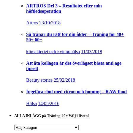
ARTROS Del 3 – Resultatet efter min
höftledsoperation
Artros
23/10/2018
Så tränar du rätt för din ålder – Träning för 40+
50+ 60+
klimakteriet och kvinnohälsa
11/03/2018
Att äta kollagen är det överlägset bästa anti age
tipset!
Beauty stories
25/02/2018
Ingefära shot med citron och honung – RAW food
Hälsa
14/05/2016
ALLA INLÄGG på Träning 40+ Välj i listen!
ALLA
INLÄGG