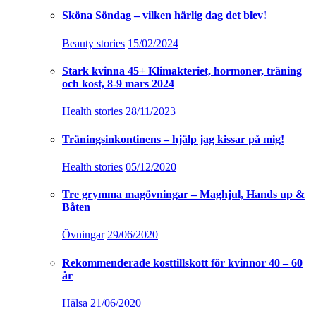
Sköna Söndag – vilken härlig dag det blev!
Beauty stories
15/02/2024
Stark kvinna 45+ Klimakteriet, hormoner, träning
och kost, 8-9 mars 2024
Health stories
28/11/2023
Träningsinkontinens – hjälp jag kissar på mig!
Health stories
05/12/2020
Tre grymma magövningar – Maghjul, Hands up &
Båten
Övningar
29/06/2020
Rekommenderade kosttillskott för kvinnor 40 – 60
år
Hälsa
21/06/2020