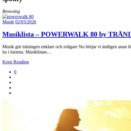
Browsing
Musik
02/03/2026
Musiklista – POWERWALK 80 by TRÄN
Musik gör träningen enklare och roligare Nu börjar vi äntligen anan l
ha i lurarna. Musiklistan…
Keep Reading
0