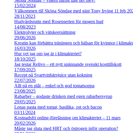
Sköna Söndag – vilken härlig dag det blev!
15/02/2024
Välkommen till Sköna Söndag med gäst Tony Irving 11 feb 20
28/11/2023
Hudvårdsrutin med Rosenserien för mogen hud
14/08/2023
Elektrolyter och vätskeersättning
29/06/2026
Kreatin kan förbättra träningen och hälsan för kvinnor i klimakt
16/03/2026
Hur vet jag om jag är i klimakteriet?
18/10/2025
Jag testar Relivo – ett nytt spännande svenskt kosttillskott
17/09/2025
Recept på Svartvinbärsjuice utan kokning
22/07/2026
Allt på en plåt – enkel och god tomatsoppa
23/08/2025
Rabarber – godaste drinken med egen rabarbersyrup
29/05/2025
Lenas pasta med tomat, basilika, ost och bacon
03/11/2024
Kostnadsfri online-föreläsning om klimakteriet – 11 mars
20/02/2026
Måste jag sluta med HRT och östrogen inför operation?