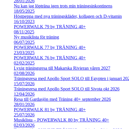
28/01/2026
Nu kan jag löpträna igen trots min träningsinkontinens
18/05/2025
Höstpeppa med nya träningskläder, kollagen och D-vitamin
16/10/2023
POWERWALK 79 by TRÄNING 40+
08/11/2025
Ny musiklista för träning
06/07/2025
POWERWALK 77 by TRÄNING 40+
23/03/2025
POWERWALK 76 by TRÄNING 40+
02/02/2025
Lyxig träningsresa till Makarska Rivieran våren 2027
02/08/2026
Träningsresa med Apollo Sport SOLO till Egypten i januari 20
15/07/2026
Träningsresa med Apollo Sport SOLO till Sivota okt 2026
12/04/2026
Resa till Gardasjön med Träning 40+ september 2026
28/01/2026
POWERWALK 81 by TRÄNING 40+
25/07/2026
Musiklista – POWERWALK 80 by TRÄNING 40+
02/03/2026