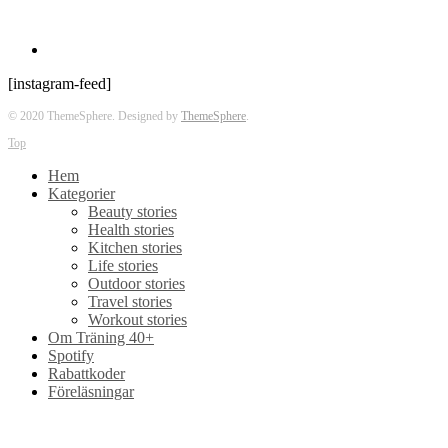
[instagram-feed]
© 2020 ThemeSphere. Designed by
ThemeSphere
.
Top
Hem
Kategorier
Beauty stories
Health stories
Kitchen stories
Life stories
Outdoor stories
Travel stories
Workout stories
Om Träning 40+
Spotify
Rabattkoder
Föreläsningar