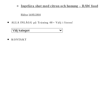
Ingefära shot med citron och honung – RAW food
Hälsa
14/05/2016
ALLA INLÄGG på Träning 40+ Välj i listen!
ALLA
INLÄGG
på
KONTAKT
Träning
40+
Välj
i
listen!