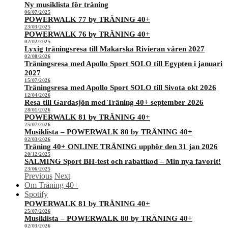
Ny musiklista för träning
06/07/2025
POWERWALK 77 by TRÄNING 40+
23/03/2025
POWERWALK 76 by TRÄNING 40+
02/02/2025
Lyxig träningsresa till Makarska Rivieran våren 2027
02/08/2026
Träningsresa med Apollo Sport SOLO till Egypten i januari
2027
15/07/2026
Träningsresa med Apollo Sport SOLO till Sivota okt 2026
12/04/2026
Resa till Gardasjön med Träning 40+ september 2026
28/01/2026
POWERWALK 81 by TRÄNING 40+
25/07/2026
Musiklista – POWERWALK 80 by TRÄNING 40+
02/03/2026
Träning 40+ ONLINE TRÄNING upphör den 31 jan 2026
20/12/2025
SALMING Sport BH-test och rabattkod – Min nya favorit!
23/06/2025
Previous
Next
Om Träning 40+
Spotify
POWERWALK 81 by TRÄNING 40+
25/07/2026
Musiklista – POWERWALK 80 by TRÄNING 40+
02/03/2026