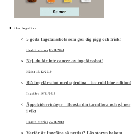
Om Ingefära
5 goda Ingefärsshots som gör dig pigg och frisk!
Health stories
03/11/2024
Nej, du får inte cancer av ingefärsshot!
Hälsa
15/12/2019
Blå Ingefärsshot med spirulina – ice cold blue edition!
Ingefära
16/11/2019
Äppelcidervinäger – Boosta din tarmflora och gå ner
i vikt
Health stories
27/11/2018
Varför är Ingefära så nyttigt? Läs storyn bakom