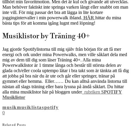
tillhört min favoritmotion. Men det är kul och givande att utvecklas.
Man behöver faktiskt inte springa varken långt eller snabbt om man
inte vill. För mig passar det bra att lägga in lite kortare
joggingintervaller i min powerwalk ibland.
HÄR
hittar du mina
bästa tips för att komma igång lugnt med löpning!
Musiklistor by Träning 40+
Jag gjorde Spotifylistorna till mig själv från början för att få mer
energi och ork under mina Powerwalks, men ville såklart dela med
mig av dem till dig som läser Träning 40+. Alla mina
Powerwalklistor är 1 timme långa och består till största delen av
glada och/eller coola uptempo låtar i bra takt som är tänkta att få dig
att jobba på bra när du är ute och går eller springer, tränar på
gymmet eller hemma. Eller…… Du kan alltså använda listorna till
nästan all slags träning eller bara lyssna på ändå såklart. Du hittar
alla mina musiklistor här på bloggen under
rubriken
SPOTIFY
Musiklistor
musik
musiklista
spotify
0
Related Posts