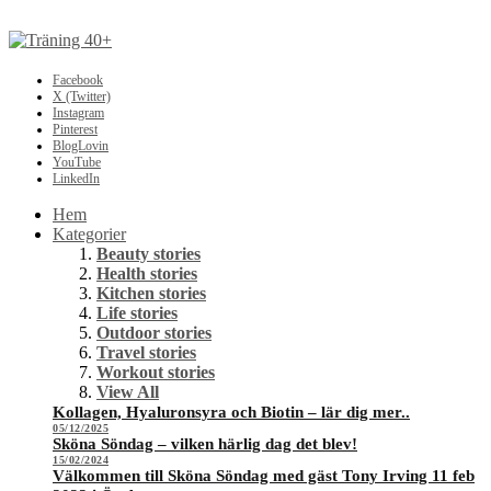
Facebook
X (Twitter)
Instagram
Pinterest
BlogLovin
YouTube
LinkedIn
Hem
Kategorier
Beauty stories
Health stories
Kitchen stories
Life stories
Outdoor stories
Travel stories
Workout stories
View All
Kollagen, Hyaluronsyra och Biotin – lär dig mer..
05/12/2025
Sköna Söndag – vilken härlig dag det blev!
15/02/2024
Välkommen till Sköna Söndag med gäst Tony Irving 11 feb