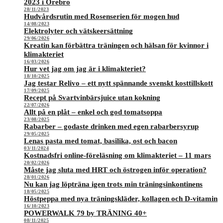
2023 i Örebro
28/11/2023
Hudvårdsrutin med Rosenserien för mogen hud
14/08/2023
Elektrolyter och vätskeersättning
29/06/2026
Kreatin kan förbättra träningen och hälsan för kvinnor i
klimakteriet
16/03/2026
Hur vet jag om jag är i klimakteriet?
18/10/2025
Jag testar Relivo – ett nytt spännande svenskt kosttillskott
17/09/2025
Recept på Svartvinbärsjuice utan kokning
22/07/2026
Allt på en plåt – enkel och god tomatsoppa
23/08/2025
Rabarber – godaste drinken med egen rabarbersyrup
29/05/2025
Lenas pasta med tomat, basilika, ost och bacon
03/11/2024
Kostnadsfri online-föreläsning om klimakteriet – 11 mars
20/02/2026
Måste jag sluta med HRT och östrogen inför operation?
28/01/2026
Nu kan jag löpträna igen trots min träningsinkontinens
18/05/2025
Höstpeppa med nya träningskläder, kollagen och D-vitamin
16/10/2023
POWERWALK 79 by TRÄNING 40+
08/11/2025