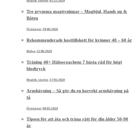
Health stories
05/12/2020
Tre grymma magövningar – Maghjul, Hands up &
Båten
Övningar
29/06/2020
Rekommenderade kosttillskott för kvinnor 40 – 60 år
Hälsa
21/06/2020
Träning 40+ Hälsocoachens 7 bästa råd för högt
blodtryck
Health stories
17/01/2020
Armhävning – Så gör du en korrekt armhävning på
tå
Övningar
08/01/2020
Tipsen för att äta och träna rätt för din ålder 50-90
år