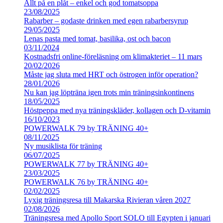
Allt på en plåt – enkel och god tomatsoppa
23/08/2025
Rabarber – godaste drinken med egen rabarbersyrup
29/05/2025
Lenas pasta med tomat, basilika, ost och bacon
03/11/2024
Kostnadsfri online-föreläsning om klimakteriet – 11 mars
20/02/2026
Måste jag sluta med HRT och östrogen inför operation?
28/01/2026
Nu kan jag löpträna igen trots min träningsinkontinens
18/05/2025
Höstpeppa med nya träningskläder, kollagen och D-vitamin
16/10/2023
POWERWALK 79 by TRÄNING 40+
08/11/2025
Ny musiklista för träning
06/07/2025
POWERWALK 77 by TRÄNING 40+
23/03/2025
POWERWALK 76 by TRÄNING 40+
02/02/2025
Lyxig träningsresa till Makarska Rivieran våren 2027
02/08/2026
Träningsresa med Apollo Sport SOLO till Egypten i januari