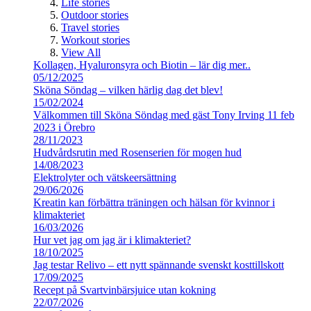
Life stories
Outdoor stories
Travel stories
Workout stories
View All
Kollagen, Hyaluronsyra och Biotin – lär dig mer..
05/12/2025
Sköna Söndag – vilken härlig dag det blev!
15/02/2024
Välkommen till Sköna Söndag med gäst Tony Irving 11 feb
2023 i Örebro
28/11/2023
Hudvårdsrutin med Rosenserien för mogen hud
14/08/2023
Elektrolyter och vätskeersättning
29/06/2026
Kreatin kan förbättra träningen och hälsan för kvinnor i
klimakteriet
16/03/2026
Hur vet jag om jag är i klimakteriet?
18/10/2025
Jag testar Relivo – ett nytt spännande svenskt kosttillskott
17/09/2025
Recept på Svartvinbärsjuice utan kokning
22/07/2026