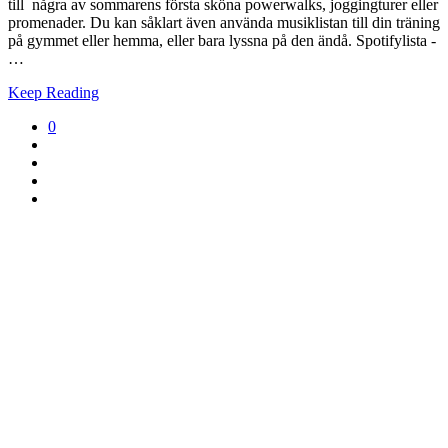
till några av sommarens första sköna powerwalks, joggingturer eller
promenader. Du kan såklart även använda musiklistan till din träning
på gymmet eller hemma, eller bara lyssna på den ändå. Spotifylista -
…
Keep Reading
0