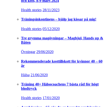
och kost, 8-9 mars 2024
Health stories
28/11/2023
Träningsinkontinens – hjälp jag kissar på mig!
Health stories
05/12/2020
Tre grymma magövningar – Maghjul, Hands up &
Båten
Övningar
29/06/2020
Rekommenderade kosttillskott för kvinnor 40 – 60
år
Hälsa
21/06/2020
Träning 40+ Hälsocoachens 7 bästa råd för högt
blodtryck
Health stories
17/01/2020