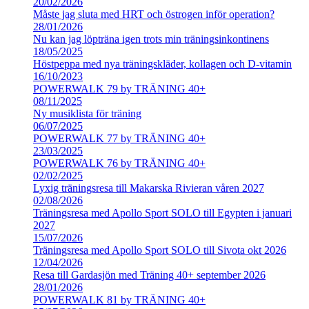
20/02/2026
Måste jag sluta med HRT och östrogen inför operation?
28/01/2026
Nu kan jag löpträna igen trots min träningsinkontinens
18/05/2025
Höstpeppa med nya träningskläder, kollagen och D-vitamin
16/10/2023
POWERWALK 79 by TRÄNING 40+
08/11/2025
Ny musiklista för träning
06/07/2025
POWERWALK 77 by TRÄNING 40+
23/03/2025
POWERWALK 76 by TRÄNING 40+
02/02/2025
Lyxig träningsresa till Makarska Rivieran våren 2027
02/08/2026
Träningsresa med Apollo Sport SOLO till Egypten i januari
2027
15/07/2026
Träningsresa med Apollo Sport SOLO till Sivota okt 2026
12/04/2026
Resa till Gardasjön med Träning 40+ september 2026
28/01/2026
POWERWALK 81 by TRÄNING 40+