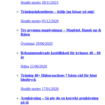
Health stories
28/11/2023
Träningsinkontinens – hjälp jag kissar på mig!
Health stories
05/12/2020
Tre grymma magövningar – Maghjul, Hands up &
Båten
Övningar
29/06/2020
Rekommenderade kosttillskott för kvinnor 40 – 60
år
Hälsa
21/06/2020
Träning 40+ Hälsocoachens 7 bästa råd för högt
blodtryck
Health stories
17/01/2020
Armhävning – Så gör du en korrekt armhävning
på tå