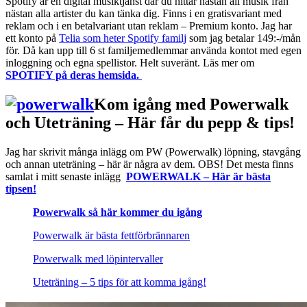
Spotify är en digital musiktjänst där du hittar nästan all musik från
nästan alla artister du kan tänka dig. Finns i en gratisvariant med
reklam och i en betalvariant utan reklam – Premium konto. Jag har
ett konto på
Telia som heter Spotify familj
som jag betalar 149:-/mån
för. Då kan upp till 6 st familjemedlemmar använda kontot med egen
inloggning och egna spellistor. Helt suveränt. Läs mer om
SPOTIFY på deras hemsida.
Kom igång med Powerwalk
och Uteträning – Här får du pepp & tips!
Jag har skrivit många inlägg om PW (Powerwalk) löpning, stavgång
och annan uteträning – här är några av dem. OBS! Det mesta finns
samlat i mitt senaste inlägg
POWERWALK – Här är bästa
tipsen!
Powerwalk så här kommer du igång
Powerwalk är bästa fettförbrännaren
Powerwalk med löpintervaller
Uteträning – 5 tips för att komma igång!