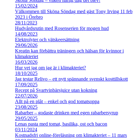
Sköna Söndag – vilken härlig dag det blev!
15/02/2024
Välkommen till Sköna Söndag med gäst Tony Irving 11 feb
2023 i Örebro
28/11/2023
Hudvårdsrutin med Rosenserien för mogen hud
14/08/2023
Elektrolyter och vätskeersättning
29/06/2026
Kreatin kan förbättra träningen och hälsan för kvinnor i
klimakteriet
16/03/2026
Hur vet jag om jag är i klimakteriet?
18/10/2025
Jag testar Relivo – ett nytt spännande svenskt kosttillskott
17/09/2025
Recept på Svartvinbärsjuice utan kokning
22/07/2026
Allt på en plåt – enkel och god tomatsoppa
23/08/2025
Rabarber – godaste drinken med egen rabarbersyrup
29/05/2025
Lenas pasta med tomat, basilika, ost och bacon
03/11/2024
Kostnadsfri online-föreläsning om klimakteriet – 11 mars