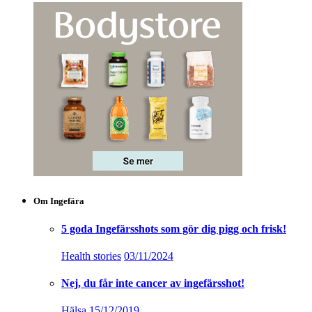
Om Ingefära
5 goda Ingefärsshots som gör dig pigg och frisk!
Health stories
03/11/2024
Nej, du får inte cancer av ingefärsshot!
Hälsa
15/12/2019