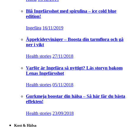
Blå Ingefärsshot med spirulina – ice cold blue
edition!
Ingefära
16/11/2019
Äppelcidervinäger – Boosta din tarmflora och gå
ner i vikt
Health stories
27/11/2018
Varför är Ingefära så nyttigt? Läs storyn bakom
Lenas Ingefärsshot
Health stories
05/11/2018
Gurkmeja boostar din hälsa – Så här får du bästa
effekten!
Health stories
23/09/2018
Kost & Hälsa