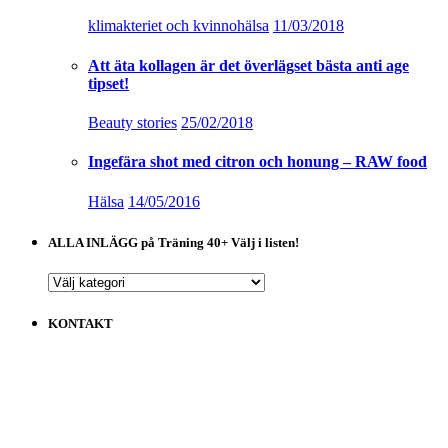
klimakteriet och kvinnohälsa
11/03/2018
Att äta kollagen är det överlägset bästa anti age
tipset!
Beauty stories
25/02/2018
Ingefära shot med citron och honung – RAW food
Hälsa
14/05/2016
ALLA INLÄGG på Träning 40+ Välj i listen!
ALLA
INLÄGG
på
KONTAKT
Träning
40+
Välj
i
listen!