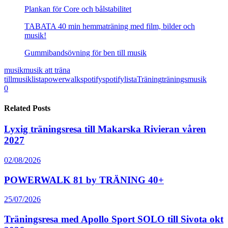
Plankan för Core och bålstabilitet
TABATA 40 min hemmaträning med film, bilder och
musik!
Gummibandsövning för ben till musik
musik
musik att träna
till
musiklista
powerwalk
spotify
spotifylista
Träning
träningsmusik
0
Related Posts
Lyxig träningsresa till Makarska Rivieran våren
2027
02/08/2026
POWERWALK 81 by TRÄNING 40+
25/07/2026
Träningsresa med Apollo Sport SOLO till Sivota okt