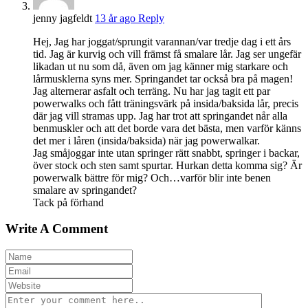
jenny jagfeldt
13 år ago
Reply
Hej, Jag har joggat/sprungit varannan/var tredje dag i ett års
tid. Jag är kurvig och vill främst få smalare lår. Jag ser ungefär
likadan ut nu som då, även om jag känner mig starkare och
lårmusklerna syns mer. Springandet tar också bra på magen!
Jag alternerar asfalt och terräng. Nu har jag tagit ett par
powerwalks och fått träningsvärk på insida/baksida lår, precis
där jag vill stramas upp. Jag har trot att springandet når alla
benmuskler och att det borde vara det bästa, men varför känns
det mer i låren (insida/baksida) när jag powerwalkar.
Jag småjoggar inte utan springer rätt snabbt, springer i backar,
över stock och sten samt spurtar. Hurkan detta komma sig? Är
powerwalk bättre för mig? Och…varför blir inte benen
smalare av springandet?
Tack på förhand
Write A Comment