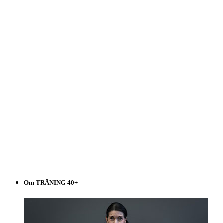
listen!
Om TRÄNING 40+