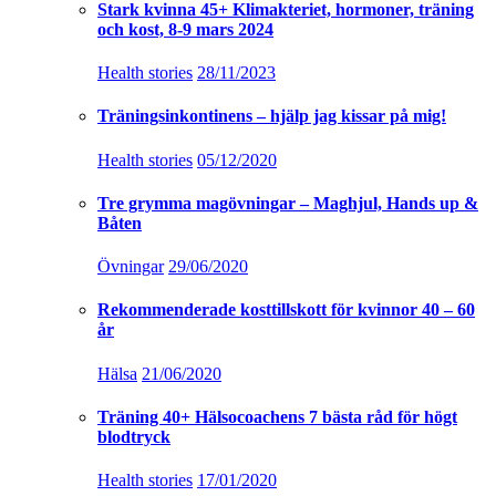
Stark kvinna 45+ Klimakteriet, hormoner, träning
och kost, 8-9 mars 2024
Health stories
28/11/2023
Träningsinkontinens – hjälp jag kissar på mig!
Health stories
05/12/2020
Tre grymma magövningar – Maghjul, Hands up &
Båten
Övningar
29/06/2020
Rekommenderade kosttillskott för kvinnor 40 – 60
år
Hälsa
21/06/2020
Träning 40+ Hälsocoachens 7 bästa råd för högt
blodtryck
Health stories
17/01/2020