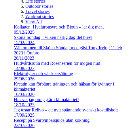
Life stories
Outdoor stories
Travel stories
Workout stories
View All
Kollagen, Hyaluronsyra och Biotin – lär dig mer..
05/12/2025
Sköna Söndag – vilken härlig dag det blev!
15/02/2024
Välkommen till Sköna Söndag med gäst Tony Irving 11 feb
2023 i Örebro
28/11/2023
Hudvårdsrutin med Rosenserien för mogen hud
14/08/2023
Elektrolyter och vätskeersättning
29/06/2026
Kreatin kan förbättra träningen och hälsan för kvinnor i
klimakteriet
16/03/2026
Hur vet jag om jag är i klimakteriet?
18/10/2025
Jag testar Relivo – ett nytt spännande svenskt kosttillskott
17/09/2025
Recept på Svartvinbärsjuice utan kokning
22/07/2026