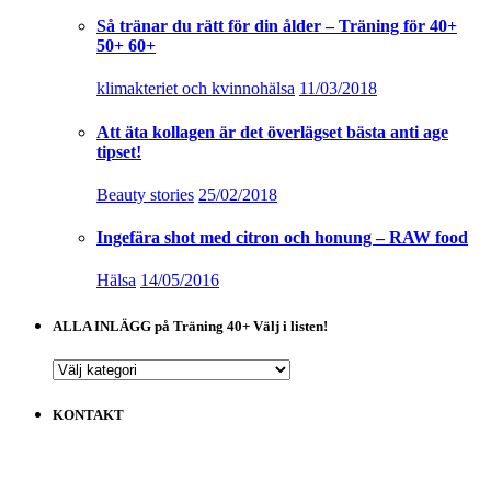
Så tränar du rätt för din ålder – Träning för 40+
50+ 60+
klimakteriet och kvinnohälsa
11/03/2018
Att äta kollagen är det överlägset bästa anti age
tipset!
Beauty stories
25/02/2018
Ingefära shot med citron och honung – RAW food
Hälsa
14/05/2016
ALLA INLÄGG på Träning 40+ Välj i listen!
ALLA
INLÄGG
på
KONTAKT
Träning
40+
Välj
i