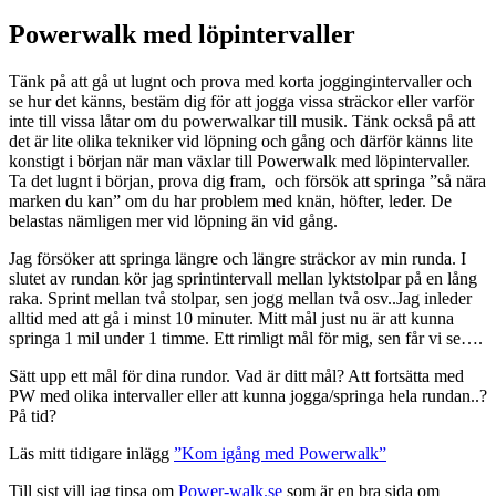
Powerwalk med löpintervaller
Tänk på att gå ut lugnt och prova med korta joggingintervaller och
se hur det känns, bestäm dig för att jogga vissa sträckor eller varför
inte till vissa låtar om du powerwalkar till musik. Tänk också på att
det är lite olika tekniker vid löpning och gång och därför känns lite
konstigt i början när man växlar till Powerwalk med löpintervaller.
Ta det lugnt i början, prova dig fram, och försök att springa ”så nära
marken du kan” om du har problem med knän, höfter, leder. De
belastas nämligen mer vid löpning än vid gång.
Jag försöker att springa längre och längre sträckor av min runda. I
slutet av rundan kör jag sprintintervall mellan lyktstolpar på en lång
raka. Sprint mellan två stolpar, sen jogg mellan två osv..Jag inleder
alltid med att gå i minst 10 minuter. Mitt mål just nu är att kunna
springa 1 mil under 1 timme. Ett rimligt mål för mig, sen får vi se….
Sätt upp ett mål för dina rundor. Vad är ditt mål? Att fortsätta med
PW med olika intervaller eller att kunna jogga/springa hela rundan..?
På tid?
Läs mitt tidigare inlägg
”Kom igång med Powerwalk”
Till sist vill jag tipsa om
Power-walk.se
som är en bra sida om