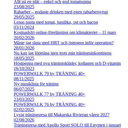
Allt på en plåt – enkel och god tomatsoppa
23/08/2025
Rabarber – godaste drinken med egen rabarbersyrup
29/05/2025
Lenas pasta med tomat, basilika, ost och bacon
03/11/2024
Kostnadsfri online-föreläsning om klimakteriet – 11 mars
20/02/2026
Måste jag sluta med HRT och östrogen inför operation?
28/01/2026
Nu kan jag löpträna igen trots min träningsinkontinens
18/05/2025
Höstpeppa med nya träningskläder, kollagen och D-vitamin
16/10/2023
POWERWALK 79 by TRÄNING 40+
08/11/2025
Ny musiklista för träning
06/07/2025
POWERWALK 77 by TRÄNING 40+
23/03/2025
POWERWALK 76 by TRÄNING 40+
02/02/2025
Lyxig träningsresa till Makarska Rivieran våren 2027
02/08/2026
Träningsresa med Apollo Sport SOLO till Egypten i januari