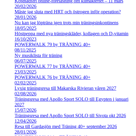
Kostnadsfri online-föreläsning om klimakteriet – 11 mars
20/02/2026
Måste jag sluta med HRT och östrogen inför operation?
28/01/2026
Nu kan jag löpträna igen trots min träningsinkontinens
18/05/2025
Höstpeppa med nya träningskläder, kollagen och D-vitamin
16/10/2023
POWERWALK 79 by TRÄNING 40+
08/11/2025
Ny musiklista för träning
06/07/2025
POWERWALK 77 by TRÄNING 40+
23/03/2025
POWERWALK 76 by TRÄNING 40+
02/02/2025
Lyxig träningsresa till Makarska Rivieran våren 2027
02/08/2026
Träningsresa med Apollo Sport SOLO till Egypten i januari
2027
15/07/2026
Träningsresa med Apollo Sport SOLO till Sivota okt 2026
12/04/2026
Resa till Gardasjön med Träning 40+ september 2026
28/01/2026