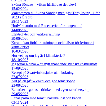
05/12/2025
Sköna Söndag – vilken härlig dag det blev!
15/02/2024
Välkommen till Sköna Söndag med gäst Tony Irving 11 feb
2023 i Örebro
28/11/2023
Hudvårdsrutin med Rosenserien för mogen hud
14/08/2023
Elektrolyter och vätskeersättning
29/06/2026
Kreatin kan förbättra träningen och hälsan för kvinnor i
klimakteriet
16/03/2026
Hur vet jag om jag är i klimakteriet?
18/10/2025
Jag testar Relivo – ett nytt spännande svenskt kosttillskott
17/09/2025
Recept på Svartvinbärsjuice utan kokning
22/07/2026
Allt på en plåt – enkel och god tomatsoppa
23/08/2025
Rabarber – godaste drinken med egen rabarbersyrup
29/05/2025
Lenas pasta med tomat, basilika, ost och bacon
03/11/2024