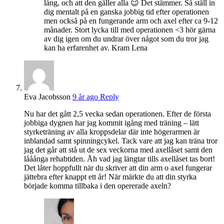
lång, och att den gäller alla 😉 Det stämmer. Så ställ in
dig mentalt på en ganska jobbig tid efter operationen
men också på en fungerande arm och axel efter ca 9-12
månader. Stort lycka till med operationen <3 hör gärna
av dig igen om du undrar över något som du tror jag
kan ha erfarenhet av. Kram Lena
Eva Jacobsson
9 år ago
Reply
Nu har det gått 2,5 vecka sedan operationen. Efter de första
jobbiga dygnen har jag kommit igång med träning – lätt
styrketräning av alla kroppsdelar där inte högerarmen är
inblandad samt spinningcykel. Tack vare att jag kan träna tror
jag det går att stå ut de sex veckorna med axellåset samt den
lååånga rehabtiden. Åh vad jag längtar tills axellåset tas bort!
Det låter hoppfullt när du skriver att din arm o axel fungerar
jättebra efter knappt ett år! När märkte du att din styrka
började komma tillbaka i den opererade axeln?