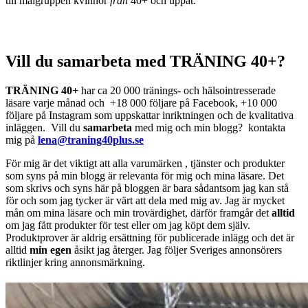
till målgruppen kvinnor
från
40+ och uppåt.
Vill du samarbeta med TRÄNING 40+?
TRÄNING 40+
har ca 20 000 tränings- och hälsointresserade
läsare varje månad och +18 000 följare på Facebook, +10 000
följare på Instagram som uppskattar inriktningen och de kvalitativa
inläggen. Vill du
samarbeta
med mig och min blogg? kontakta
mig på
lena@traning40plus.se
För mig är det viktigt att alla varumärken , tjänster och produkter
som syns på min blogg är relevanta för mig och mina läsare. Det
som skrivs och syns här på bloggen är bara sådantsom jag kan stå
för och som jag tycker är värt att dela med mig av. Jag är mycket
mån om mina läsare och min trovärdighet, därför framgår det
alltid
om jag fått produkter för test eller om jag köpt dem själv.
Produktprover är aldrig ersättning för publicerade inlägg och det är
alltid
min
egen
åsikt jag återger. Jag följer Sveriges annonsörers
riktlinjer kring annonsmärkning.