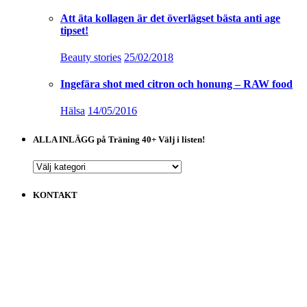
Att äta kollagen är det överlägset bästa anti age
tipset!
Beauty stories
25/02/2018
Ingefära shot med citron och honung – RAW food
Hälsa
14/05/2016
ALLA INLÄGG på Träning 40+ Välj i listen!
ALLA
INLÄGG
på
KONTAKT
Träning
40+
Välj
i
listen!