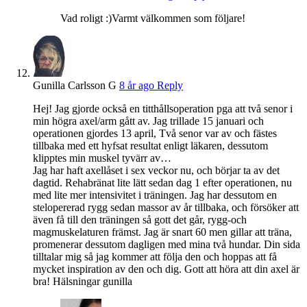
Vad roligt :)Varmt välkommen som följare!
Gunilla Carlsson G
8 år ago
Reply
Hej! Jag gjorde också en titthållsoperation pga att två senor i
min högra axel/arm gått av. Jag trillade 15 januari och
operationen gjordes 13 april, Två senor var av och fästes
tillbaka med ett hyfsat resultat enligt läkaren, dessutom
klipptes min muskel tyvärr av…
Jag har haft axellåset i sex veckor nu, och börjar ta av det
dagtid. Rehabränat lite lätt sedan dag 1 efter operationen, nu
med lite mer intensivitet i träningen. Jag har dessutom en
stelopererad rygg sedan massor av år tillbaka, och försöker att
även få till den träningen så gott det går, rygg-och
magmuskelaturen främst. Jag är snart 60 men gillar att träna,
promenerar dessutom dagligen med mina två hundar. Din sida
tilltalar mig så jag kommer att följa den och hoppas att få
mycket inspiration av den och dig. Gott att höra att din axel är
bra! Hälsningar gunilla