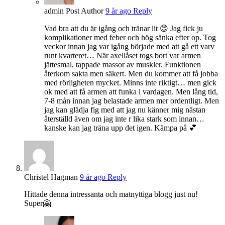
admin
Post Author
9 år ago
Reply
Vad bra att du är igång och tränar lit 😊 Jag fick ju
komplikationer med feber och hög sänka efter op. Tog
veckor innan jag var igång började med att gå ett varv
runt kvarteret… När axellåset togs bort var armen
jättesmal, tappade massor av muskler. Funktionen
återkom sakta men säkert. Men du kommer att få jobba
med rörligheten mycket. Minns inte riktigt… men gick
ok med att få armen att funka i vardagen. Men lång tid,
7-8 mån innan jag belastade armen mer ordentligt. Men
jag kan glädja fig med att jag nu känner mig nästan
återställd även om jag inte r lika stark som innan…
kanske kan jag träna upp det igen. Kämpa på 💕
Christel Hagman
9 år ago
Reply
Hittade denna intressanta och matnyttiga blogg just nu!
Super🤗