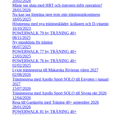
20/02/2026
Måste jag sluta med HRT och östrogen inför operation?
28/01/2026
Nu kan jag löpträna igen trots min träningsinkontinens
18/05/2025
Höstpeppa med nya träningskläder, kollagen och D-vitamin
16/10/2023
POWERWALK 79 by TRÄNING 40+
08/11/2025
Ny musiklista för träning
06/07/2025
POWERWALK 77 by TRÄNING 40+
23/03/2025
POWERWALK 76 by TRÄNING 40+
02/02/2025
Lyxig träningsresa till Makarska Rivieran våren 2027
02/08/2026
Träningsresa med Apollo Sport SOLO till Egypten i januari
2027
15/07/2026
Träningsresa med Apollo Sport SOLO till Sivota okt 2026
12/04/2026
Resa till Gardasjön med Träning 40+ september 2026
28/01/2026
POWERWALK 81 by TRÄNING 40+