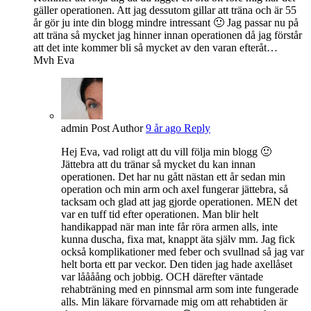
gäller operationen. Att jag dessutom gillar att träna och är 55
år gör ju inte din blogg mindre intressant 🙂 Jag passar nu på
att träna så mycket jag hinner innan operationen då jag förstår
att det inte kommer bli så mycket av den varan efteråt…
Mvh Eva
admin
Post Author
9 år ago
Reply
Hej Eva, vad roligt att du vill följa min blogg 🙂
Jättebra att du tränar så mycket du kan innan
operationen. Det har nu gått nästan ett år sedan min
operation och min arm och axel fungerar jättebra, så
tacksam och glad att jag gjorde operationen. MEN det
var en tuff tid efter operationen. Man blir helt
handikappad när man inte får röra armen alls, inte
kunna duscha, fixa mat, knappt äta själv mm. Jag fick
också komplikationer med feber och svullnad så jag var
helt borta ett par veckor. Den tiden jag hade axellåset
var låååång och jobbig. OCH därefter väntade
rehabträning med en pinnsmal arm som inte fungerade
alls. Min läkare förvarnade mig om att rehabtiden är