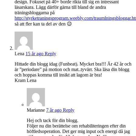
design. Fokuset på 40+ borde rikta till sig en intressant
läsarskara. Lägg därför gärna till bland de andra
träningsbloggarna på
http://styrketraningsprogram.weebly.com/traumlningsbloggar.h
så att fler kan ta del av den 😉
Lena
15 år ago
Reply
Hittade din blogg idag (Funbeat). Mycket bra!!! Är 42 år och
är ”periodare” på motion och mat..tyvärr. Ska läsa din blogg
och hoppas komma till insikt att lagom är bra!
Kram Lena
Marianne
7 år ago
Reply
Hej och tack för din blogg.
Följer nu din berättelse om rehabiliteringen efter din
höftledsoperation. Det ger mig input och energi då jag