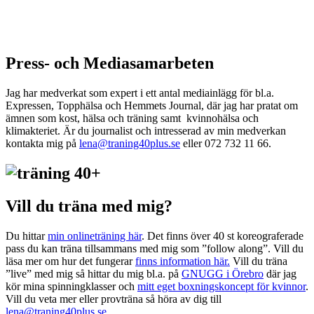
Press- och Mediasamarbeten
Jag har medverkat som expert i ett antal mediainlägg för bl.a.
Expressen, Topphälsa och Hemmets Journal, där jag har pratat om
ämnen som kost, hälsa och träning samt kvinnohälsa och
klimakteriet. Är du journalist och intresserad av min medverkan
kontakta mig på
lena@traning40plus.se
eller 072 732 11 66.
Vill du träna med mig?
Du hittar
min onlineträning här
. Det finns över 40 st koreograferade
pass du kan träna tillsammans med mig som ”follow along”. Vill du
läsa mer om hur det fungerar
finns information här.
Vill du träna
”live” med mig så hittar du mig bl.a. på
GNUGG i Örebro
där jag
kör mina spinningklasser och
mitt eget boxningskoncept för kvinnor
.
Vill du veta mer eller provträna så höra av dig till
lena@traning40plus.se
.