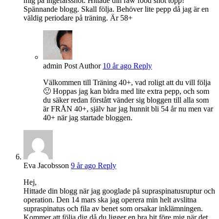
mig på ingefärsshot. Hittade din raw food shot topp!
Spännande blogg. Skall följa. Behöver lite pepp då jag är en
väldig periodare på träning. Är 58+
admin
Post Author
10 år ago
Reply
Välkommen till Träning 40+, vad roligt att du vill följa
🙂 Hoppas jag kan bidra med lite extra pepp, och som
du säker redan förstått vänder sig bloggen till alla som
är FRÅN 40+, själv har jag hunnit bli 54 år nu men var
40+ när jag startade bloggen.
Eva Jacobsson
9 år ago
Reply
Hej,
Hittade din blogg när jag googlade på supraspinatusruptur och
operation. Den 14 mars ska jag operera min helt avslitna
supraspinatus och fila av benet som orsakar inklämningen.
Kommer att följa dig då du ligger en bra bit före mig när det