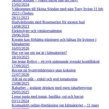
Sköna Söndag – vilken härlig dag det blev!
15/02/2024
Välkommen till Sköna Söndag med gäst Tony Irving 11 feb
2023 i Örebro
28/11/2023
Hudvårdsrutin med Rosenserien för mogen hud
14/08/2023
Elektrolyter och vätskeersättning
29/06/2026
Kreatin kan förbättra träningen och hälsan för kvinnor i
klimakteriet
16/03/2026
Hur vet jag om jag är i klimakteriet?
18/10/2025
Jag testar Relivo – ett nytt spännande svenskt kosttillskott
17/09/2025
Recept på Svartvinbärsjuice utan kokning
22/07/2026
Allt på en plåt – enkel och god tomatsoppa
23/08/2025
Rabarber – godaste drinken med egen rabarbersyrup
29/05/2025
Lenas pasta med tomat, basilika, ost och bacon
03/11/2024
Kostnadsfri online-föreläsning om klimakteriet – 11 mars