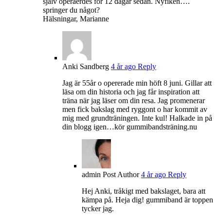
själv operaerdes för 12 dagar sedan. Nyfiken….
springer du något?
Hälsningar, Marianne
Anki Sandberg
4 år ago
Reply
Jag är 55år o opererade min höft 8 juni. Gillar att
läsa om din historia och jag får inspiration att
träna när jag läser om din resa. Jag promenerar
men fick bakslag med ryggont o har kommit av
mig med grundträningen. Inte kul! Halkade in på
din blogg igen…kör gummibandsträning.nu
admin
Post Author
4 år ago
Reply
Hej Anki, tråkigt med bakslaget, bara att
kämpa på. Heja dig! gummiband är toppen
tycker jag.