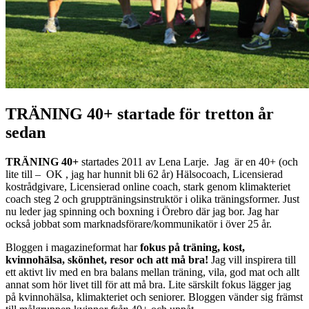
TRÄNING 40+ startade för tretton år
sedan
TRÄNING 40+
startades 2011 av Lena Larje. Jag är en 40+ (och
lite till – OK , jag har hunnit bli 62 år) Hälsocoach, Licensierad
kostrådgivare, Licensierad online coach, stark genom klimakteriet
coach steg 2 och gruppträningsinstruktör i olika träningsformer. Just
nu leder jag spinning och boxning i Örebro där jag bor. Jag har
också jobbat som marknadsförare/kommunikatör i över 25 år.
Bloggen i magazineformat har
fokus på träning, kost,
kvinnohälsa, skönhet, resor
och att må bra!
Jag vill inspirera till
ett aktivt liv med en bra balans mellan träning, vila, god mat och allt
annat som hör livet till för att må bra. Lite särskilt fokus lägger jag
på kvinnohälsa, klimakteriet och seniorer. Bloggen vänder sig främst