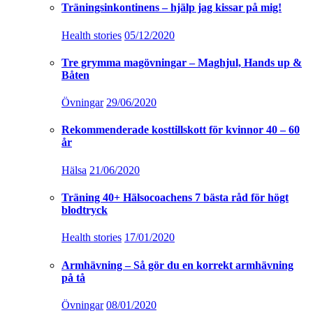
Träningsinkontinens – hjälp jag kissar på mig!
Health stories
05/12/2020
Tre grymma magövningar – Maghjul, Hands up &
Båten
Övningar
29/06/2020
Rekommenderade kosttillskott för kvinnor 40 – 60
år
Hälsa
21/06/2020
Träning 40+ Hälsocoachens 7 bästa råd för högt
blodtryck
Health stories
17/01/2020
Armhävning – Så gör du en korrekt armhävning
på tå
Övningar
08/01/2020