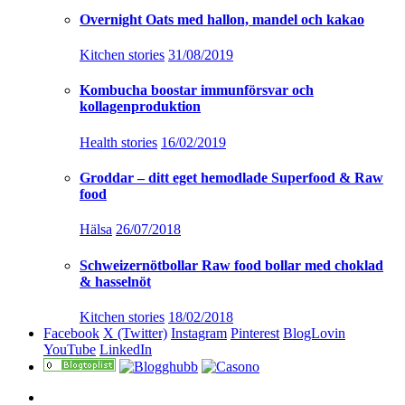
Overnight Oats med hallon, mandel och kakao
Kitchen stories
31/08/2019
Kombucha boostar immunförsvar och
kollagenproduktion
Health stories
16/02/2019
Groddar – ditt eget hemodlade Superfood & Raw
food
Hälsa
26/07/2018
Schweizernötbollar Raw food bollar med choklad
& hasselnöt
Kitchen stories
18/02/2018
Facebook
X (Twitter)
Instagram
Pinterest
BlogLovin
YouTube
LinkedIn