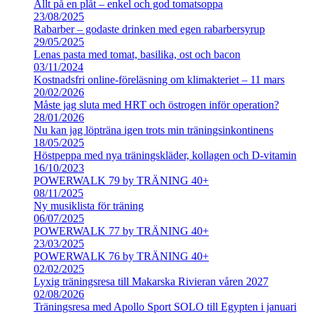
Allt på en plåt – enkel och god tomatsoppa
23/08/2025
Rabarber – godaste drinken med egen rabarbersyrup
29/05/2025
Lenas pasta med tomat, basilika, ost och bacon
03/11/2024
Kostnadsfri online-föreläsning om klimakteriet – 11 mars
20/02/2026
Måste jag sluta med HRT och östrogen inför operation?
28/01/2026
Nu kan jag löpträna igen trots min träningsinkontinens
18/05/2025
Höstpeppa med nya träningskläder, kollagen och D-vitamin
16/10/2023
POWERWALK 79 by TRÄNING 40+
08/11/2025
Ny musiklista för träning
06/07/2025
POWERWALK 77 by TRÄNING 40+
23/03/2025
POWERWALK 76 by TRÄNING 40+
02/02/2025
Lyxig träningsresa till Makarska Rivieran våren 2027
02/08/2026
Träningsresa med Apollo Sport SOLO till Egypten i januari