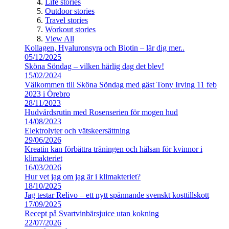
Life stories
Outdoor stories
Travel stories
Workout stories
View All
Kollagen, Hyaluronsyra och Biotin – lär dig mer..
05/12/2025
Sköna Söndag – vilken härlig dag det blev!
15/02/2024
Välkommen till Sköna Söndag med gäst Tony Irving 11 feb
2023 i Örebro
28/11/2023
Hudvårdsrutin med Rosenserien för mogen hud
14/08/2023
Elektrolyter och vätskeersättning
29/06/2026
Kreatin kan förbättra träningen och hälsan för kvinnor i
klimakteriet
16/03/2026
Hur vet jag om jag är i klimakteriet?
18/10/2025
Jag testar Relivo – ett nytt spännande svenskt kosttillskott
17/09/2025
Recept på Svartvinbärsjuice utan kokning
22/07/2026