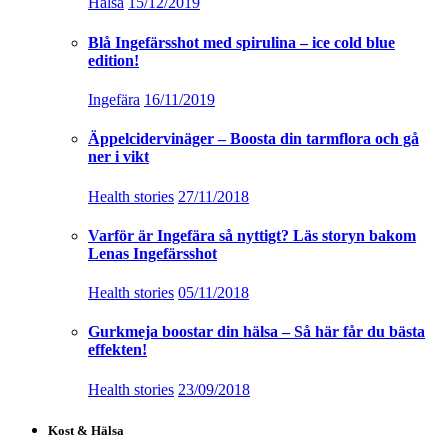
Hälsa
15/12/2019
Blå Ingefärsshot med spirulina – ice cold blue
edition!
Ingefära
16/11/2019
Äppelcidervinäger – Boosta din tarmflora och gå
ner i vikt
Health stories
27/11/2018
Varför är Ingefära så nyttigt? Läs storyn bakom
Lenas Ingefärsshot
Health stories
05/11/2018
Gurkmeja boostar din hälsa – Så här får du bästa
effekten!
Health stories
23/09/2018
Kost & Hälsa