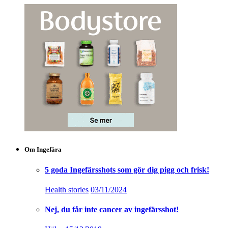
Om Ingefära
5 goda Ingefärsshots som gör dig pigg och frisk!
Health stories
03/11/2024
Nej, du får inte cancer av ingefärsshot!