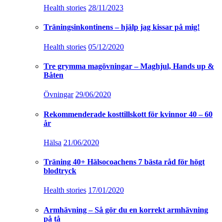
Health stories
28/11/2023
Träningsinkontinens – hjälp jag kissar på mig!
Health stories
05/12/2020
Tre grymma magövningar – Maghjul, Hands up &
Båten
Övningar
29/06/2020
Rekommenderade kosttillskott för kvinnor 40 – 60
år
Hälsa
21/06/2020
Träning 40+ Hälsocoachens 7 bästa råd för högt
blodtryck
Health stories
17/01/2020
Armhävning – Så gör du en korrekt armhävning
på tå