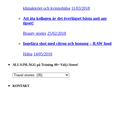
klimakteriet och kvinnohälsa
11/03/2018
Att äta kollagen är det överlägset bästa anti age
tipset!
Beauty stories
25/02/2018
Ingefära shot med citron och honung – RAW food
Hälsa
14/05/2016
ALLA INLÄGG på Träning 40+ Välj i listen!
ALLA
INLÄGG
på
KONTAKT
Träning
40+
Välj
i
listen!