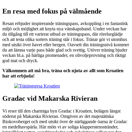
En resa med fokus på välmående
Resan erbjuder inspirerande träningspass, avkoppling i en fantastisk
miljö och möjlighet att knyta nya vänskapsband. Under veckan har
du tillgång till ett varierat utbud av träningspass, där rörelseglädje
och att testa olika sorters träning står i fokus. Tränar gör vi utomhus
med utsikt över havet eller bergen. Oavsett din träningsnivå kommer
du att lämna varje pass både glad och svettig. Utöver träning bjuder
veckan bl.a. på härliga promenader, en olivoljeprovning och riktigt
god mat och dryck.
Välkommen att må bra, träna och njuta av allt som Kroatien
har att erbjuda!
Gradac vid Makarska Rivieran
Vi reser till den charmiga byn Gradac i Kroatien, belägen längst
söderut på Makarska Rivieran. Omgiven av det majestätiska
Biokovoberget och med utsikt över de närliggande öarna är Gradac
en medelhavspärla. Här möts vi av soliga klapperstensstränder,