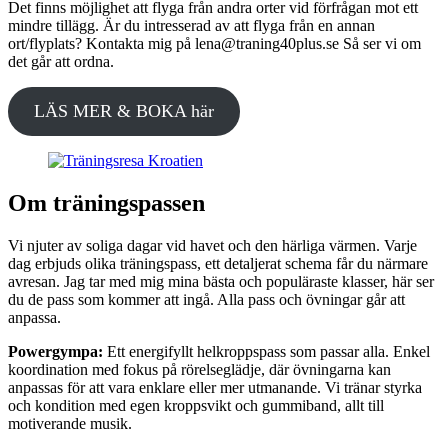
Det finns möjlighet att flyga från andra orter vid förfrågan mot ett
mindre tillägg. Är du intresserad av att flyga från en annan
ort/flyplats? Kontakta mig på lena@traning40plus.se Så ser vi om
det går att ordna.
LÄS MER & BOKA här
Om träningspassen
Vi njuter av soliga dagar vid havet och den härliga värmen. Varje
dag erbjuds olika träningspass, ett detaljerat schema får du närmare
avresan. Jag tar med mig mina bästa och populäraste klasser, här ser
du de pass som kommer att ingå. Alla pass och övningar går att
anpassa.
Powergympa:
Ett energifyllt helkroppspass som passar alla. Enkel
koordination med fokus på rörelseglädje, där övningarna kan
anpassas för att vara enklare eller mer utmanande. Vi tränar styrka
och kondition med egen kroppsvikt och gummiband, allt till
motiverande musik.