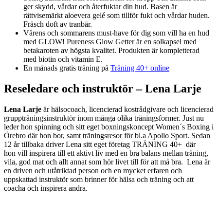
ger skydd, vårdar och återfuktar din hud. Basen är
rättvisemärkt aloevera gelé som tillför fukt och vårdar huden.
Fräsch doft av tranbär.
Vårens och sommarens must-have för dig som vill ha en hud
med GLOW! Pureness Glow Getter är en solkapsel med
betakaroten av högsta kvalitet. Produkten är kompletterad
med biotin och vitamin E.
En månads gratis träning på
Träning 40+ online
Reseledare och instruktör – Lena Larje
Lena Larje
är hälsocoach, licencierad kostrådgivare och licencierad
gruppträningsinstruktör inom många olika träningsformer. Just nu
leder hon spinning och sitt eget boxningskoncept Women´s Boxing i
Örebro där hon bor, samt träningsresor för bl.a Apollo Sport. Sedan
12 år tillbaka driver Lena sitt eget företag TRÄNING 40+ där
hon vill inspirera till ett aktivt liv med en bra balans mellan träning,
vila, god mat och allt annat som hör livet till för att må bra. Lena är
en driven och utåtriktad person och en mycket erfaren och
uppskattad instruktör som brinner för hälsa och träning och att
coacha och inspirera andra.