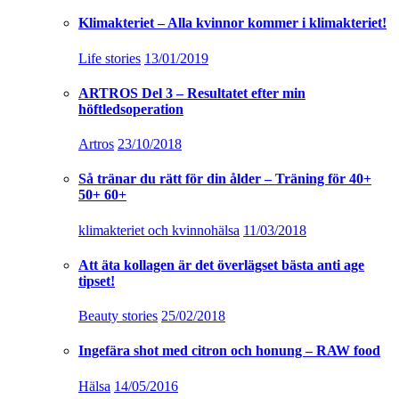
Klimakteriet – Alla kvinnor kommer i klimakteriet!
Life stories
13/01/2019
ARTROS Del 3 – Resultatet efter min
höftledsoperation
Artros
23/10/2018
Så tränar du rätt för din ålder – Träning för 40+
50+ 60+
klimakteriet och kvinnohälsa
11/03/2018
Att äta kollagen är det överlägset bästa anti age
tipset!
Beauty stories
25/02/2018
Ingefära shot med citron och honung – RAW food
Hälsa
14/05/2016