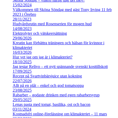
Sköna Söndag – vilken härlig dag det blev!
15/02/2024
Välkommen till Sköna Söndag med gäst Tony Irving 11 feb
2023 i Örebro
28/11/2023
Hudvårdsrutin med Rosenserien för mogen hud
14/08/2023
Elektrolyter och vätskeersättning
29/06/2026
Kreatin kan förbättra träningen och hälsan för kvinnor i
klimakteriet
16/03/2026
Hur vet jag om jag är i klimakteriet?
18/10/2025
Jag testar Relivo – ett nytt spännande svenskt kosttillskott
17/09/2025
Recept på Svartvinbärsjuice utan kokning
22/07/2026
Allt på en plåt – enkel och god tomatsoppa
23/08/2025
Rabarber – godaste drinken med egen rabarbersyrup
29/05/2025
Lenas pasta med tomat, basilika, ost och bacon
03/11/2024
Kostnadsfri online-föreläsning om klimakteriet – 11 mars