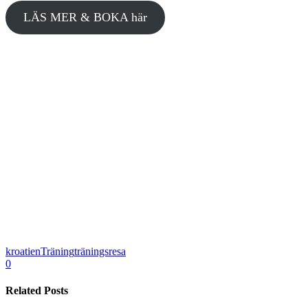
LÄS MER & BOKA här
kroatien
Träning
träningsresa
0
Related Posts