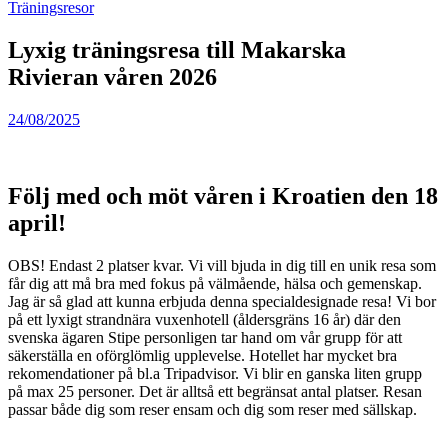
Träningsresor
Lyxig träningsresa till Makarska
Rivieran våren 2026
24/08/2025
Följ med och möt våren i Kroatien den 18
april!
OBS! Endast 2 platser kvar. Vi vill bjuda in dig till en unik resa som
får dig att må bra med fokus på välmående, hälsa och gemenskap.
Jag är så glad att kunna erbjuda denna specialdesignade resa! Vi bor
på ett lyxigt strandnära vuxenhotell (åldersgräns 16 år) där den
svenska ägaren Stipe personligen tar hand om vår grupp för att
säkerställa en oförglömlig upplevelse. Hotellet har mycket bra
rekomendationer på bl.a Tripadvisor. Vi blir en ganska liten grupp
på max 25 personer. Det är alltså ett begränsat antal platser. Resan
passar både dig som reser ensam och dig som reser med sällskap.