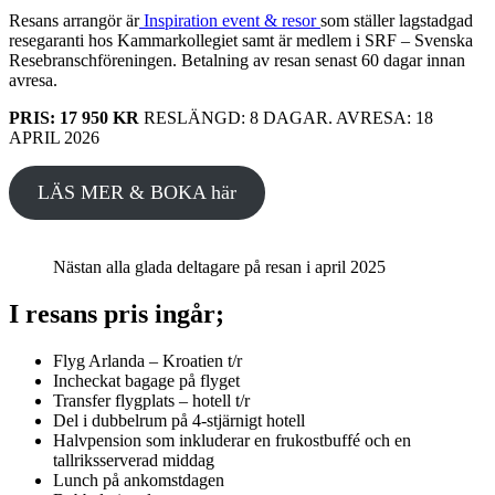
Resans arrangör är
Inspiration event & resor
som ställer lagstadgad
resegaranti hos Kammarkollegiet samt är medlem i SRF – Svenska
Resebranschföreningen. Betalning av resan senast 60 dagar innan
avresa.
PRIS: 17 950 KR
RESLÄNGD: 8 DAGAR. AVRESA: 18
APRIL 2026
LÄS MER & BOKA här
Nästan alla glada deltagare på resan i april 2025
I resans pris ingår;
Flyg Arlanda – Kroatien t/r
Incheckat bagage på flyget
Transfer flygplats – hotell t/r
Del i dubbelrum på 4-stjärnigt hotell
Halvpension som inkluderar en frukostbuffé och en
tallriksserverad middag
Lunch på ankomstdagen