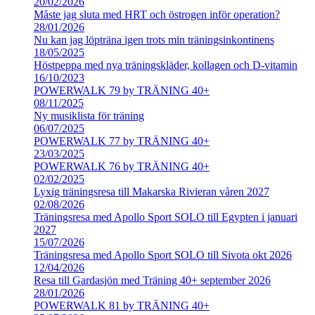
20/02/2026
Måste jag sluta med HRT och östrogen inför operation?
28/01/2026
Nu kan jag löpträna igen trots min träningsinkontinens
18/05/2025
Höstpeppa med nya träningskläder, kollagen och D-vitamin
16/10/2023
POWERWALK 79 by TRÄNING 40+
08/11/2025
Ny musiklista för träning
06/07/2025
POWERWALK 77 by TRÄNING 40+
23/03/2025
POWERWALK 76 by TRÄNING 40+
02/02/2025
Lyxig träningsresa till Makarska Rivieran våren 2027
02/08/2026
Träningsresa med Apollo Sport SOLO till Egypten i januari
2027
15/07/2026
Träningsresa med Apollo Sport SOLO till Sivota okt 2026
12/04/2026
Resa till Gardasjön med Träning 40+ september 2026
28/01/2026
POWERWALK 81 by TRÄNING 40+