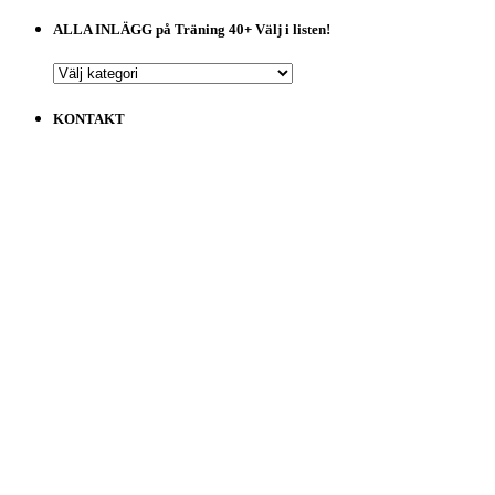
ALLA INLÄGG på Träning 40+ Välj i listen!
ALLA
INLÄGG
på
KONTAKT
Träning
40+
Välj
i
listen!