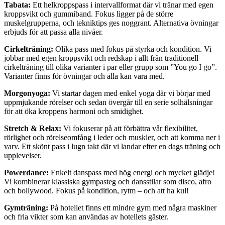
Tabata:
Ett helkroppspass i intervallformat där vi tränar med egen
kroppsvikt och gummiband. Fokus ligger på de större
muskelgrupperna, och tekniktips ges noggrant. Alternativa övningar
erbjuds för att passa alla nivåer.
Cirkelträning:
Olika pass med fokus på styrka och kondition. Vi
jobbar med egen kroppsvikt och redskap i allt från traditionell
cirkelträning till olika varianter i par eller grupp som ”You go I go”.
Varianter finns för övningar och alla kan vara med.
Morgonyoga:
Vi startar dagen med enkel yoga där vi börjar med
uppmjukande rörelser och sedan övergår till en serie solhälsningar
för att öka kroppens harmoni och smidighet.
Stretch & Relax:
Vi fokuserar på att förbättra vår flexibilitet,
rörlighet och rörelseomfång i leder och muskler, och att komma ner i
varv. Ett skönt pass i lugn takt där vi landar efter en dags träning och
upplevelser.
Powerdance:
Enkelt danspass med hög energi och mycket glädje!
Vi kombinerar klassiska gympasteg och dansstilar som disco, afro
och bollywood. Fokus på kondition, rytm – och att ha kul!
Gymträning:
På hotellet finns ett mindre gym med några maskiner
och fria vikter som kan användas av hotellets gäster.