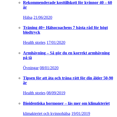
Rekommenderade kosttillskott för kvinnor 40 – 60
år
Hälsa
21/06/2020
Träning 40+ Hälsocoachens 7 bästa råd för högt
blodtryck
Health stories
17/01/2020
Armhävning – Så gör du en korrekt armhävning
på tå
Övningar
08/01/2020
Tipsen för att äta och träna rätt för din ålder 50-90
år
Health stories
08/09/2019
Bioidentiska hormoner – läs mer om klimakteriet
klimakteriet och kvinnohälsa
19/01/2019