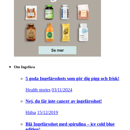
Om Ingefära
5 goda Ingefärsshots som gör dig pigg och frisk!
Health stories
03/11/2024
Nej, du får inte cancer av ingefärsshot!
Hälsa
15/12/2019
Blå Ingefärsshot med spirulina – ice cold blue
edition!