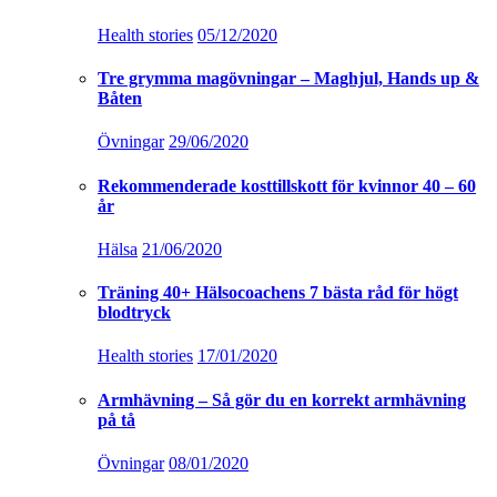
Health stories
05/12/2020
Tre grymma magövningar – Maghjul, Hands up &
Båten
Övningar
29/06/2020
Rekommenderade kosttillskott för kvinnor 40 – 60
år
Hälsa
21/06/2020
Träning 40+ Hälsocoachens 7 bästa råd för högt
blodtryck
Health stories
17/01/2020
Armhävning – Så gör du en korrekt armhävning
på tå
Övningar
08/01/2020