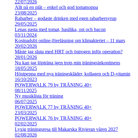
22/07/2026
Allt på en plåt – enkel och god tomatsoppa
23/08/2025
Rabarber – godaste drinken med egen rabarbersyrup
29/05/2025
Lenas pasta med tomat, basilika, ost och bacon
03/11/2024
Kostnadsfri online-föreläsning om klimakteriet – 11 mars
20/02/2026
Måste jag sluta med HRT och östrogen inför operation?
28/01/2026
Nu kan jag löpträna igen trots min träningsinkontinens
18/05/2025
Höstpeppa med nya träningskläder, kollagen och D-vitamin
16/10/2023
POWERWALK 79 by TRÄNING 40+
08/11/2025
Ny musiklista för träning
06/07/2025
POWERWALK 77 by TRÄNING 40+
23/03/2025
POWERWALK 76 by TRÄNING 40+
02/02/2025
Lyxig träningsresa till Makarska Rivieran våren 2027
02/08/2026