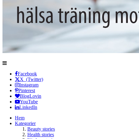
Facebook
X (Twitter)
Instagram
Pinterest
BlogLovin
YouTube
LinkedIn
Hem
Kategorier
Beauty stories
Health stories