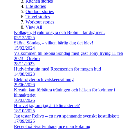
Kitchen stories
Life stories
Outdoor stories
Travel stories
Workout stories
View All
Kollagen, Hyaluronsyra och Biotin – lär dig mer..
05/12/2025
Sköna Söndag – vilken härlig dag det blev!
15/02/2024
Välkommen till Sköna Söndag med gäst Tony Irving 11 feb
2023 i Örebro
28/11/2023
Hudvårdsrutin med Rosenserien för mogen hud
14/08/2023
Elektrolyter och vätskeersättning
29/06/2026
Kreatin kan förbättra träningen och hälsan för kvinnor i
klimakteriet
16/03/2026
Hur vet jag om jag är i klimakteriet?
18/10/2025
Jag testar Relivo – ett nytt spännande svenskt kosttillskott
17/09/2025
Recept på Svartvinbärsjuice utan kokning