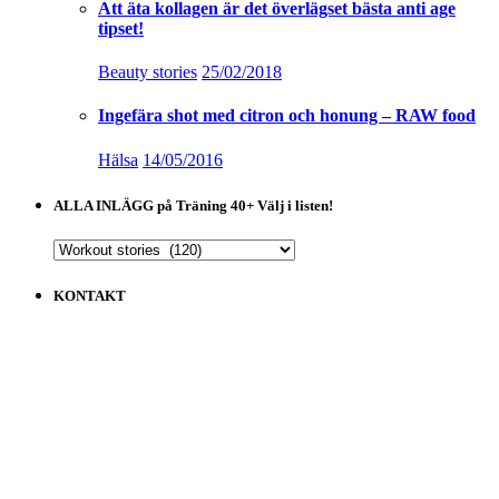
Att äta kollagen är det överlägset bästa anti age
tipset!
Beauty stories
25/02/2018
Ingefära shot med citron och honung – RAW food
Hälsa
14/05/2016
ALLA INLÄGG på Träning 40+ Välj i listen!
ALLA
INLÄGG
på
KONTAKT
Träning
40+
Välj
i
listen!