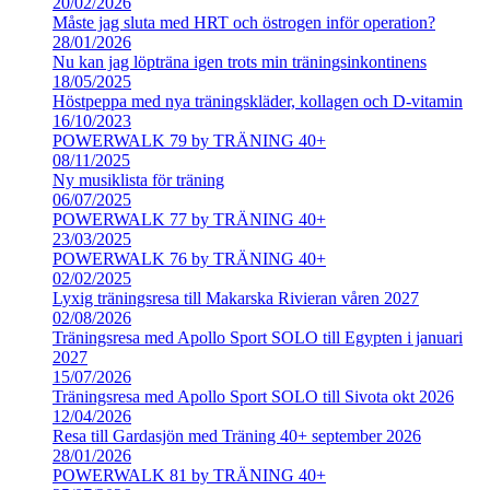
20/02/2026
Måste jag sluta med HRT och östrogen inför operation?
28/01/2026
Nu kan jag löpträna igen trots min träningsinkontinens
18/05/2025
Höstpeppa med nya träningskläder, kollagen och D-vitamin
16/10/2023
POWERWALK 79 by TRÄNING 40+
08/11/2025
Ny musiklista för träning
06/07/2025
POWERWALK 77 by TRÄNING 40+
23/03/2025
POWERWALK 76 by TRÄNING 40+
02/02/2025
Lyxig träningsresa till Makarska Rivieran våren 2027
02/08/2026
Träningsresa med Apollo Sport SOLO till Egypten i januari
2027
15/07/2026
Träningsresa med Apollo Sport SOLO till Sivota okt 2026
12/04/2026
Resa till Gardasjön med Träning 40+ september 2026
28/01/2026
POWERWALK 81 by TRÄNING 40+