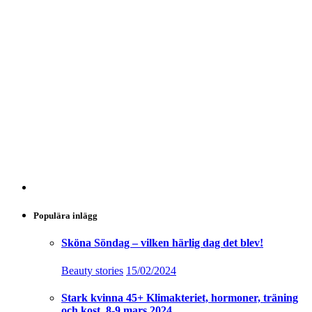
Populära inlägg
Sköna Söndag – vilken härlig dag det blev!
Beauty stories
15/02/2024
Stark kvinna 45+ Klimakteriet, hormoner, träning
och kost, 8-9 mars 2024