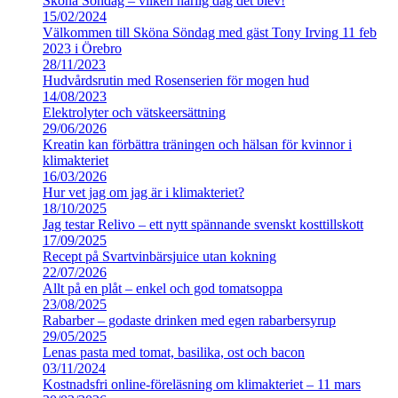
Sköna Söndag – vilken härlig dag det blev!
15/02/2024
Välkommen till Sköna Söndag med gäst Tony Irving 11 feb
2023 i Örebro
28/11/2023
Hudvårdsrutin med Rosenserien för mogen hud
14/08/2023
Elektrolyter och vätskeersättning
29/06/2026
Kreatin kan förbättra träningen och hälsan för kvinnor i
klimakteriet
16/03/2026
Hur vet jag om jag är i klimakteriet?
18/10/2025
Jag testar Relivo – ett nytt spännande svenskt kosttillskott
17/09/2025
Recept på Svartvinbärsjuice utan kokning
22/07/2026
Allt på en plåt – enkel och god tomatsoppa
23/08/2025
Rabarber – godaste drinken med egen rabarbersyrup
29/05/2025
Lenas pasta med tomat, basilika, ost och bacon
03/11/2024
Kostnadsfri online-föreläsning om klimakteriet – 11 mars