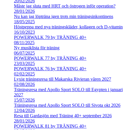
20/02/2026
Måste jag sluta med HRT och östrogen inför operation?
28/01/2026
Nu kan jag löpträna igen trots min träningsinkontinens
18/05/2025
Höstpeppa med nya träningskläder, kollagen och D-vitamin
16/10/2023
POWERWALK 79 by TRÄNING 40+
08/11/2025
Ny musiklista för träning
06/07/2025
POWERWALK 77 by TRÄNING 40+
23/03/2025
POWERWALK 76 by TRÄNING 40+
02/02/2025
Lyxig träningsresa till Makarska Rivieran våren 2027
02/08/2026
Träningsresa med Apollo Sport SOLO till Egypten i januari
2027
15/07/2026
Träningsresa med Apollo Sport SOLO till Sivota okt 2026
12/04/2026
Resa till Gardasjön med Träning 40+ september 2026
28/01/2026
POWERWALK 81 by TRÄNING 40+