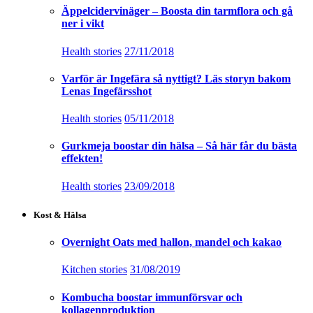
Äppelcidervinäger – Boosta din tarmflora och gå
ner i vikt
Health stories
27/11/2018
Varför är Ingefära så nyttigt? Läs storyn bakom
Lenas Ingefärsshot
Health stories
05/11/2018
Gurkmeja boostar din hälsa – Så här får du bästa
effekten!
Health stories
23/09/2018
Kost & Hälsa
Overnight Oats med hallon, mandel och kakao
Kitchen stories
31/08/2019
Kombucha boostar immunförsvar och
kollagenproduktion