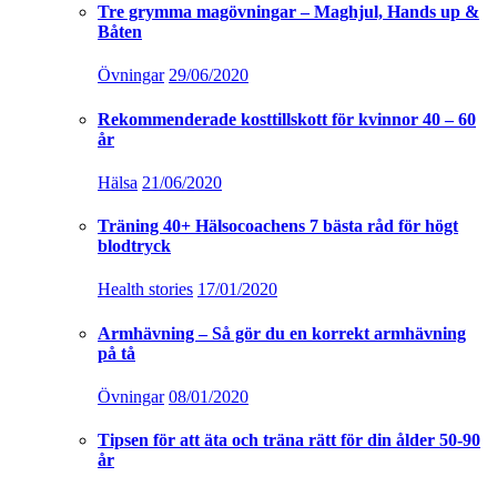
Tre grymma magövningar – Maghjul, Hands up &
Båten
Övningar
29/06/2020
Rekommenderade kosttillskott för kvinnor 40 – 60
år
Hälsa
21/06/2020
Träning 40+ Hälsocoachens 7 bästa råd för högt
blodtryck
Health stories
17/01/2020
Armhävning – Så gör du en korrekt armhävning
på tå
Övningar
08/01/2020
Tipsen för att äta och träna rätt för din ålder 50-90
år