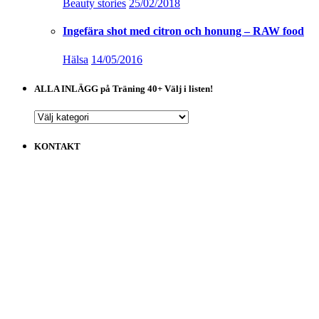
Beauty stories
25/02/2018
Ingefära shot med citron och honung – RAW food
Hälsa
14/05/2016
ALLA INLÄGG på Träning 40+ Välj i listen!
ALLA
INLÄGG
på
KONTAKT
Träning
40+
Välj
i
listen!