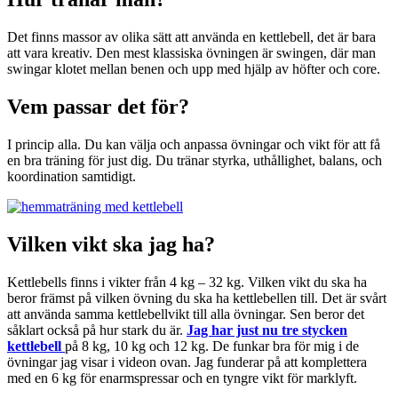
Det finns massor av olika sätt att använda en kettlebell, det är bara
att vara kreativ. Den mest klassiska övningen är swingen, där man
swingar klotet mellan benen och upp med hjälp av höfter och core.
Vem passar det för?
I princip alla. Du kan välja och anpassa övningar och vikt för att få
en bra träning för just dig. Du tränar styrka, uthållighet, balans, och
koordination samtidigt.
Vilken vikt ska jag ha?
Kettlebells finns i vikter från 4 kg – 32 kg. Vilken vikt du ska ha
beror främst på vilken övning du ska ha kettlebellen till. Det är svårt
att använda samma kettlebellvikt till alla övningar. Sen beror det
såklart också på hur stark du är.
Jag har just nu tre stycken
kettlebell
på 8 kg, 10 kg och 12 kg. De funkar bra för mig i de
övningar jag visar i videon ovan. Jag funderar på att komplettera
med en 6 kg för enarmspressar och en tyngre vikt för marklyft.