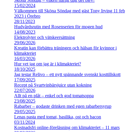
Sköna Söndag – vilken härlig dag det blev!
15/02/2024
Välkommen till Sköna Söndag med gäst Tony Irving 11 feb
2023 i Örebro
28/11/2023
Hudvårdsrutin med Rosenserien för mogen hud
14/08/2023
Elektrolyter och vätskeersättning
29/06/2026
Kreatin kan förbättra träningen och hälsan för kvinnor i
klimakteriet
16/03/2026
Hur vet jag om jag är i klimakteriet?
18/10/2025
Jag testar Relivo – ett nytt spännande svenskt kosttillskott
17/09/2025
Recept på Svartvinbärsjuice utan kokning
22/07/2026
Allt på en plåt – enkel och god tomatsoppa
23/08/2025
Rabarber – godaste drinken med egen rabarbersyrup
29/05/2025
Lenas pasta med tomat, basilika, ost och bacon
03/11/2024
Kostnadsfri online-föreläsning om klimakteriet – 11 mars