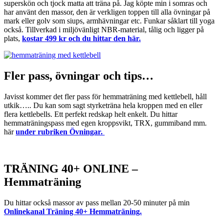
superskön och tjock matta att träna på. Jag köpte min i somras och
har använt den massor, den är verkligen toppen till alla övningar på
mark eller golv som siups, armhävningar etc. Funkar såklart till yoga
också. Tillverkad i miljövänligt NBR-material, tålig och ligger på
plats,
kostar 499 kr och du hittar den här.
Fler pass, övningar och tips…
Javisst kommer det fler pass för hemmaträning med kettlebell, håll
utkik….. Du kan som sagt styrketräna hela kroppen med en eller
flera kettlebells. Ett perfekt redskap helt enkelt. Du hittar
hemmaträningspass med egen kroppsvikt, TRX, gummiband mm.
här
under rubriken Övningar.
TRÄNING 40+ ONLINE –
Hemmaträning
Du hittar också massor av pass mellan 20-50 minuter på min
Onlinekanal Träning 40+ Hemmaträning.