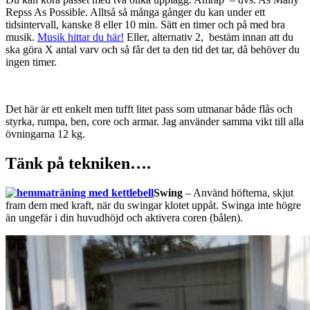
Repss As Possible. Alltså så många gånger du kan under ett
tidsintervall, kanske 8 eller 10 min. Sätt en timer och på med bra
musik.
Musik hittar du här!
Eller, alternativ 2, bestäm innan att du
ska göra X antal varv och så får det ta den tid det tar, då behöver du
ingen timer.
Det här är ett enkelt men tufft litet pass som utmanar både flås och
styrka, rumpa, ben, core och armar. Jag använder samma vikt till alla
övningarna 12 kg.
Tänk på tekniken….
Swing
– Använd höfterna, skjut
fram dem med kraft, när du swingar klotet uppåt. Swinga inte högre
än ungefär i din huvudhöjd och aktivera coren (bålen).