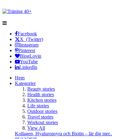
Facebook
X (Twitter)
Instagram
Pinterest
BlogLovin
YouTube
LinkedIn
Hem
Kategorier
Beauty stories
Health stories
Kitchen stories
Life stories
Outdoor stories
Travel stories
Workout stories
View All
Kollagen, Hyaluronsyra och Biotin – lär dig mer..