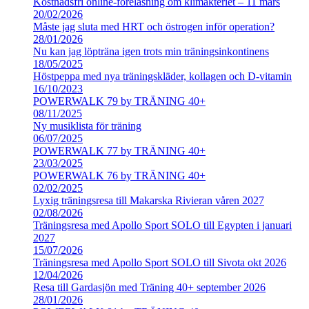
Kostnadsfri online-föreläsning om klimakteriet – 11 mars
20/02/2026
Måste jag sluta med HRT och östrogen inför operation?
28/01/2026
Nu kan jag löpträna igen trots min träningsinkontinens
18/05/2025
Höstpeppa med nya träningskläder, kollagen och D-vitamin
16/10/2023
POWERWALK 79 by TRÄNING 40+
08/11/2025
Ny musiklista för träning
06/07/2025
POWERWALK 77 by TRÄNING 40+
23/03/2025
POWERWALK 76 by TRÄNING 40+
02/02/2025
Lyxig träningsresa till Makarska Rivieran våren 2027
02/08/2026
Träningsresa med Apollo Sport SOLO till Egypten i januari
2027
15/07/2026
Träningsresa med Apollo Sport SOLO till Sivota okt 2026
12/04/2026
Resa till Gardasjön med Träning 40+ september 2026
28/01/2026