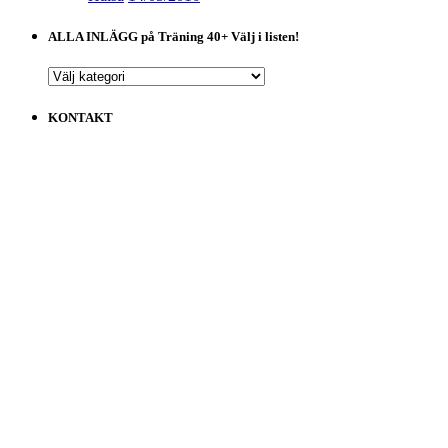
ALLA INLÄGG på Träning 40+ Välj i listen!
ALLA
INLÄGG
på
KONTAKT
Träning
40+
Välj
i
listen!