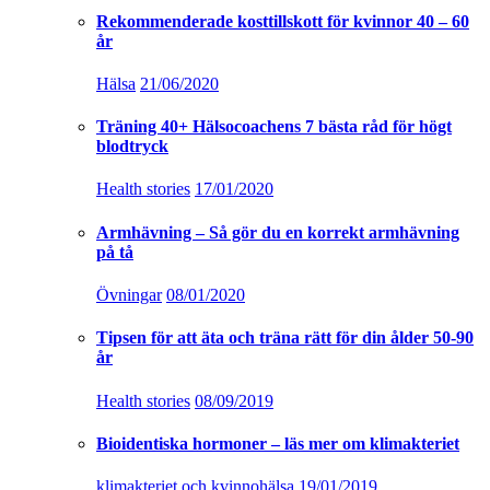
Rekommenderade kosttillskott för kvinnor 40 – 60
år
Hälsa
21/06/2020
Träning 40+ Hälsocoachens 7 bästa råd för högt
blodtryck
Health stories
17/01/2020
Armhävning – Så gör du en korrekt armhävning
på tå
Övningar
08/01/2020
Tipsen för att äta och träna rätt för din ålder 50-90
år
Health stories
08/09/2019
Bioidentiska hormoner – läs mer om klimakteriet
klimakteriet och kvinnohälsa
19/01/2019