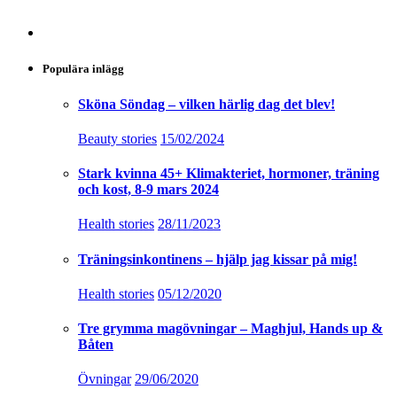
Populära inlägg
Sköna Söndag – vilken härlig dag det blev!
Beauty stories
15/02/2024
Stark kvinna 45+ Klimakteriet, hormoner, träning
och kost, 8-9 mars 2024
Health stories
28/11/2023
Träningsinkontinens – hjälp jag kissar på mig!
Health stories
05/12/2020
Tre grymma magövningar – Maghjul, Hands up &
Båten
Övningar
29/06/2020