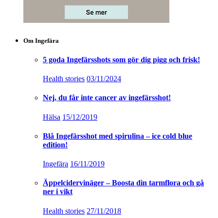
Om Ingefära
5 goda Ingefärsshots som gör dig pigg och frisk!
Health stories
03/11/2024
Nej, du får inte cancer av ingefärsshot!
Hälsa
15/12/2019
Blå Ingefärsshot med spirulina – ice cold blue
edition!
Ingefära
16/11/2019
Äppelcidervinäger – Boosta din tarmflora och gå
ner i vikt
Health stories
27/11/2018