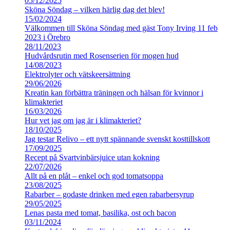
05/12/2025
Sköna Söndag – vilken härlig dag det blev!
15/02/2024
Välkommen till Sköna Söndag med gäst Tony Irving 11 feb
2023 i Örebro
28/11/2023
Hudvårdsrutin med Rosenserien för mogen hud
14/08/2023
Elektrolyter och vätskeersättning
29/06/2026
Kreatin kan förbättra träningen och hälsan för kvinnor i
klimakteriet
16/03/2026
Hur vet jag om jag är i klimakteriet?
18/10/2025
Jag testar Relivo – ett nytt spännande svenskt kosttillskott
17/09/2025
Recept på Svartvinbärsjuice utan kokning
22/07/2026
Allt på en plåt – enkel och god tomatsoppa
23/08/2025
Rabarber – godaste drinken med egen rabarbersyrup
29/05/2025
Lenas pasta med tomat, basilika, ost och bacon
03/11/2024