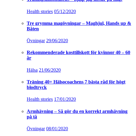
Health stories
05/12/2020
Tre grymma magövningar – Maghjul, Hands up &
Båten
Övningar
29/06/2020
Rekommenderade kosttillskott för kvinnor 40 – 60
år
Hälsa
21/06/2020
Träning 40+ Hälsocoachens 7 bästa råd för högt
blodtryck
Health stories
17/01/2020
Armhävning – Så gör du en korrekt armhävning
på tå
Övningar
08/01/2020