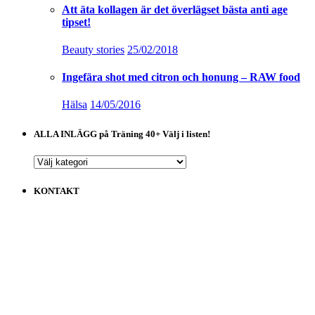
Att äta kollagen är det överlägset bästa anti age
tipset!
Beauty stories
25/02/2018
Ingefära shot med citron och honung – RAW food
Hälsa
14/05/2016
ALLA INLÄGG på Träning 40+ Välj i listen!
ALLA
INLÄGG
på
KONTAKT
Träning
40+
Välj
i
listen!