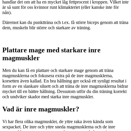
handlar det om att ha en mycket låg fettprocent i kroppen. Vilket inte
är så sunt för oss kvinnor runt klimakteriet (eller kanske inte för
nån).
Däremot kan du punktträna och t.ex. få större biceps genom att träna
dem, muskeln blir större och starkare av träning.
Plattare mage med starkare inre
magmuskler
Men du kan få en plattare och starkare mage genom att träna
magmusklerna och fokusera extra på de inre magmusklerna,
korsetten även kallad. En bra hållning ger också ett synligt resultat i
form av en slankare siluett och att träna de inre magmusklerna bidrar
mycket till en bättre hållning. Dessutom utför du din träning korrekt
och undviker skador med starka inre magmuskler.
Vad är inre magmuskler?
Vi har flera olika magmuskler, de yttre raka även kända som
sexpacket. De inre och yttre sneda magmusklerna och de inre