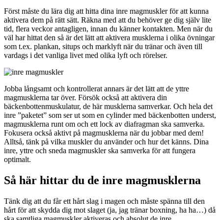
Först måste du lära dig att hitta dina inre magmuskler för att kunna
aktivera dem på rätt sätt. Räkna med att du behöver ge dig själv lite
tid, flera veckor antagligen, innan du känner kontakten. Men när du
väl har hittat den så är det lätt att aktivera musklerna i olika övningar
som t.ex. plankan, situps och marklyft när du tränar och även till
vardags i det vanliga livet med olika lyft och rörelser.
Jobba långsamt och kontrollerat annars är det lätt att de yttre
magmusklerna tar över. Försök också att aktivera din
bäckenbottenmuskulatur, de här musklerna samverkar. Och hela det
inre ”paketet” som ser ut som en cylinder med bäckenbotten underst,
magmusklerna runt om och ett lock av diafragman ska samverka.
Fokusera också aktivt på magmusklerna när du jobbar med dem!
Alltså, tänk på vilka muskler du använder och hur det känns. Dina
inre, yttre och sneda magmuskler ska samverka för att fungera
optimalt.
Så här hittar du de inre magmusklerna
Tänk dig att du får ett hårt slag i magen och måste spänna till den
hårt för att skydda dig mot slaget (ja, jag tränar boxning, ha ha…) då
ska samtliga magmuskler aktiveras och absolut de inre