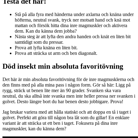
Testa det här!
Stå på alla fyra med händerna under axlarna och knäna under
höfterna, neutral svank, tryck ner motsatt hand och knä mot
mattan och försök hitta dina inre magmuskler och aktivera
dem. Kan du känna dem jobba?
Nästa steg är att lyfta den andra handen och knät en liten bit
samtidigt som du pressar.
Prova att lyfta knäna en liten bit.
Prova att sträcka ut arm och ben diagonalt.
Död insekt min absoluta favoritövning
Det här är min absoluta favoritövning för de inre magmusklerna och
den finns med på alla mina pass i någon form. Gör så här: Ligg på
rygg, sträck ut benen lite mer än 90 grader. Svanken ska vara
neutral, du ska alltså inte svanka men inte heller pressa ner svanken i
golvet. Desto längre bort du har benen desto jobbigare. Prova!
Jag brukar variera med att hålla statiskt och att doppa en tå i taget i
golvet. Perfekt att göra till någon bra låt som du gillar! En enklare
variant är att sträcka ut ett ben i taget. Fokusera på dina inre
magmuskler, kan du känna dem?