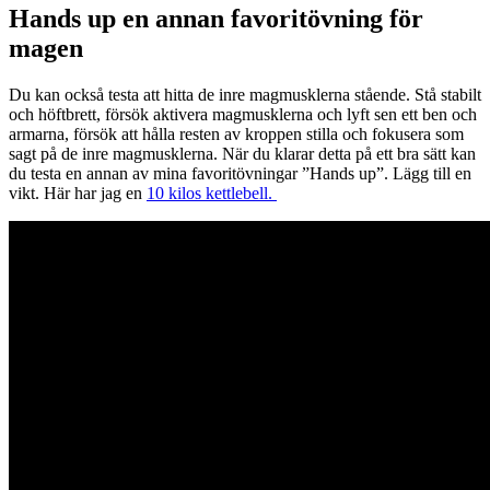
Hands up en annan favoritövning för
magen
Du kan också testa att hitta de inre magmusklerna stående. Stå stabilt
och höftbrett, försök aktivera magmusklerna och lyft sen ett ben och
armarna, försök att hålla resten av kroppen stilla och fokusera som
sagt på de inre magmusklerna. När du klarar detta på ett bra sätt kan
du testa en annan av mina favoritövningar ”Hands up”. Lägg till en
vikt. Här har jag en
10 kilos kettlebell.