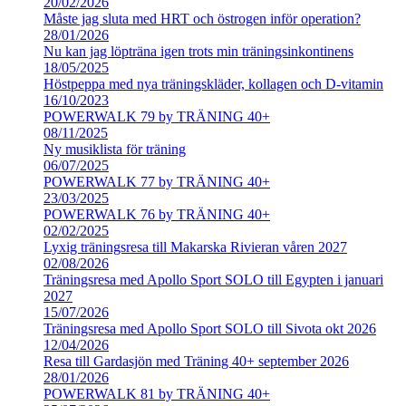
20/02/2026
Måste jag sluta med HRT och östrogen inför operation?
28/01/2026
Nu kan jag löpträna igen trots min träningsinkontinens
18/05/2025
Höstpeppa med nya träningskläder, kollagen och D-vitamin
16/10/2023
POWERWALK 79 by TRÄNING 40+
08/11/2025
Ny musiklista för träning
06/07/2025
POWERWALK 77 by TRÄNING 40+
23/03/2025
POWERWALK 76 by TRÄNING 40+
02/02/2025
Lyxig träningsresa till Makarska Rivieran våren 2027
02/08/2026
Träningsresa med Apollo Sport SOLO till Egypten i januari
2027
15/07/2026
Träningsresa med Apollo Sport SOLO till Sivota okt 2026
12/04/2026
Resa till Gardasjön med Träning 40+ september 2026
28/01/2026
POWERWALK 81 by TRÄNING 40+