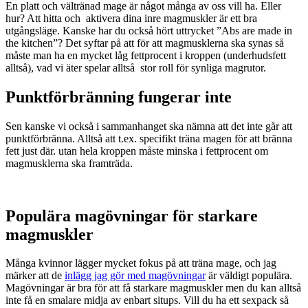
En platt och vältränad mage är något många av oss vill ha. Eller
hur? Att hitta och aktivera dina inre magmuskler är ett bra
utgångsläge. Kanske har du också hört uttrycket ”Abs are made in
the kitchen”? Det syftar på att för att magmusklerna ska synas så
måste man ha en mycket låg fettprocent i kroppen (underhudsfett
alltså), vad vi äter spelar alltså stor roll för synliga magrutor.
Punktförbränning fungerar inte
Sen kanske vi också i sammanhanget ska nämna att det inte går att
punktförbränna. Alltså att t.ex. specifikt träna magen för att bränna
fett just där. utan hela kroppen måste minska i fettprocent om
magmusklerna ska framträda.
Populära magövningar för starkare
magmuskler
Många kvinnor lägger mycket fokus på att träna mage, och jag
märker att de
inlägg jag gör med magövningar
är väldigt populära.
Magövningar är bra för att få starkare magmuskler men du kan alltså
inte få en smalare midja av enbart situps. Vill du ha ett sexpack så