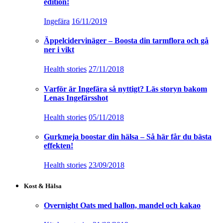
edition!
Ingefära
16/11/2019
Äppelcidervinäger – Boosta din tarmflora och gå
ner i vikt
Health stories
27/11/2018
Varför är Ingefära så nyttigt? Läs storyn bakom
Lenas Ingefärsshot
Health stories
05/11/2018
Gurkmeja boostar din hälsa – Så här får du bästa
effekten!
Health stories
23/09/2018
Kost & Hälsa
Overnight Oats med hallon, mandel och kakao