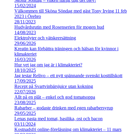
Sköna Söndag – vilken härlig dag det blev!
15/02/2024
Välkommen till Sköna Söndag med gäst Tony Irving 11 feb
2023 i Örebro
28/11/2023
Hudvårdsrutin med Rosenserien för mogen hud
14/08/2023
Elektrolyter och vätskeersättning
29/06/2026
Kreatin kan förbättra träningen och hälsan för kvinnor i
klimakteriet
16/03/2026
Hur vet jag om jag är i klimakteriet?
18/10/2025
Jag testar Relivo – ett nytt spännande svenskt kosttillskott
17/09/2025
Recept på Svartvinbärsjuice utan kokning
22/07/2026
Allt på en plåt – enkel och god tomatsoppa
23/08/2025
Rabarber – godaste drinken med egen rabarbersyrup
29/05/2025
Lenas pasta med tomat, basilika, ost och bacon
03/11/2024
Kostnadsfri online-föreläsning om klimakteriet – 11 mars