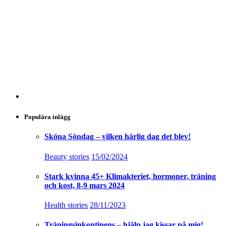
Populära inlägg
Sköna Söndag – vilken härlig dag det blev!
Beauty stories
15/02/2024
Stark kvinna 45+ Klimakteriet, hormoner, träning
och kost, 8-9 mars 2024
Health stories
28/11/2023
Träningsinkontinens – hjälp jag kissar på mig!