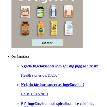
Om Ingefära
5 goda Ingefärsshots som gör dig pigg och frisk!
Health stories
03/11/2024
Nej, du får inte cancer av ingefärsshot!
Hälsa
15/12/2019
Blå Ingefärsshot med spirulina – ice cold blue