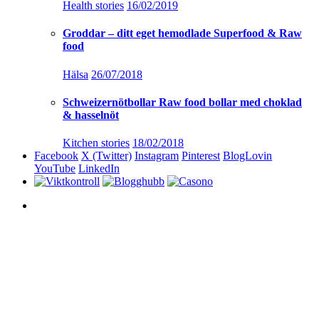
Health stories
16/02/2019
Groddar – ditt eget hemodlade Superfood & Raw
food
Hälsa
26/07/2018
Schweizernötbollar Raw food bollar med choklad
& hasselnöt
Kitchen stories
18/02/2018
Facebook
X (Twitter)
Instagram
Pinterest
BlogLovin
YouTube
LinkedIn