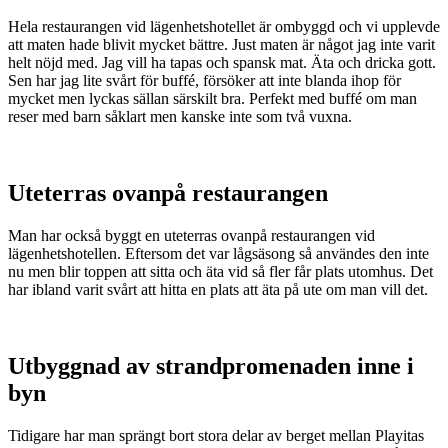
Hela restaurangen vid lägenhetshotellet är ombyggd och vi upplevde
att maten hade blivit mycket bättre. Just maten är något jag inte varit
helt nöjd med. Jag vill ha tapas och spansk mat. Äta och dricka gott.
Sen har jag lite svårt för buffé, försöker att inte blanda ihop för
mycket men lyckas sällan särskilt bra. Perfekt med buffé om man
reser med barn såklart men kanske inte som två vuxna.
Uteterras ovanpå restaurangen
Man har också byggt en uteterras ovanpå restaurangen vid
lägenhetshotellen. Eftersom det var lågsäsong så användes den inte
nu men blir toppen att sitta och äta vid så fler får plats utomhus. Det
har ibland varit svårt att hitta en plats att äta på ute om man vill det.
Utbyggnad av strandpromenaden inne i
byn
Tidigare har man sprängt bort stora delar av berget mellan Playitas