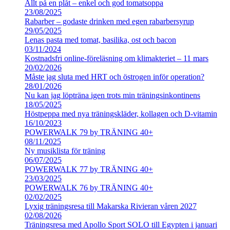
Allt på en plåt – enkel och god tomatsoppa
23/08/2025
Rabarber – godaste drinken med egen rabarbersyrup
29/05/2025
Lenas pasta med tomat, basilika, ost och bacon
03/11/2024
Kostnadsfri online-föreläsning om klimakteriet – 11 mars
20/02/2026
Måste jag sluta med HRT och östrogen inför operation?
28/01/2026
Nu kan jag löpträna igen trots min träningsinkontinens
18/05/2025
Höstpeppa med nya träningskläder, kollagen och D-vitamin
16/10/2023
POWERWALK 79 by TRÄNING 40+
08/11/2025
Ny musiklista för träning
06/07/2025
POWERWALK 77 by TRÄNING 40+
23/03/2025
POWERWALK 76 by TRÄNING 40+
02/02/2025
Lyxig träningsresa till Makarska Rivieran våren 2027
02/08/2026
Träningsresa med Apollo Sport SOLO till Egypten i januari