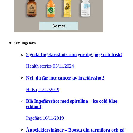
Om Ingefära
5 goda Ingefärsshots som gör dig pigg och frisk!
Health stories
03/11/2024
Nej, du får inte cancer av ingefärsshot!
Hälsa
15/12/2019
Blå Ingefärsshot med spirulina – ice cold blue
edition!
Ingefära
16/11/2019
Äppelcidervinäger – Boosta din tarmflora och gå