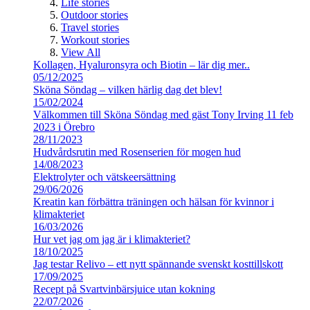
Life stories
Outdoor stories
Travel stories
Workout stories
View All
Kollagen, Hyaluronsyra och Biotin – lär dig mer..
05/12/2025
Sköna Söndag – vilken härlig dag det blev!
15/02/2024
Välkommen till Sköna Söndag med gäst Tony Irving 11 feb
2023 i Örebro
28/11/2023
Hudvårdsrutin med Rosenserien för mogen hud
14/08/2023
Elektrolyter och vätskeersättning
29/06/2026
Kreatin kan förbättra träningen och hälsan för kvinnor i
klimakteriet
16/03/2026
Hur vet jag om jag är i klimakteriet?
18/10/2025
Jag testar Relivo – ett nytt spännande svenskt kosttillskott
17/09/2025
Recept på Svartvinbärsjuice utan kokning
22/07/2026