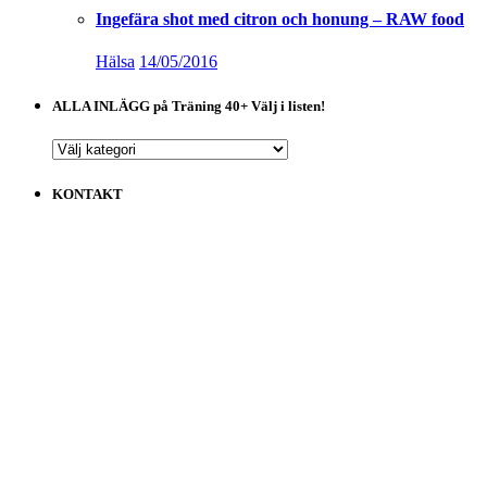
Ingefära shot med citron och honung – RAW food
Hälsa
14/05/2016
ALLA INLÄGG på Träning 40+ Välj i listen!
ALLA
INLÄGG
på
KONTAKT
Träning
40+
Välj
i
listen!