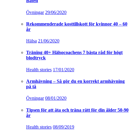
Båten
Övningar
29/06/2020
Rekommenderade kosttillskott för kvinnor 40 – 60
år
Hälsa
21/06/2020
Träning 40+ Hälsocoachens 7 bästa råd för högt
blodtryck
Health stories
17/01/2020
Armhävning – Så gör du en korrekt armhävning
på tå
Övningar
08/01/2020
Tipsen för att äta och träna rätt för din ålder 50-90
år
Health stories
08/09/2019