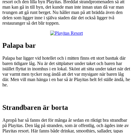
resort och den lilla byn Playitas. Breddat strandpromenaden så att
man kan gå in till byn, det kunde man inte innan utan då var man
tvungen att gå runt berget. Nu håller man på att brädda även den
delen som ligger inne i själva staden där det också ligger två
restauranger så det blir toppen.
Palapa bar
Palapa bar ligger vid hotellet och i mitten finns ett stort basttak där
baren tidigare låg. Nu är det sittplatser under taket och baren har
istället flyttat in inomhus i en lokal. Skönt att sitta under taket när det
var varmt men tycker nog ändå att det var mysigare när baren låg
där. Men vill man hänga i en bar så är Playitas helt fel ställe ändå, he
he.
Strandbaren är borta
Apropå bar så fanns det för många år sedan en riktigt bra strandbar
på Playitas. Den låg på stranden, som är offentlig, och ägdes inte av
Playitas resort. Här fanns både drinkar, smoothies, sallader, tapas