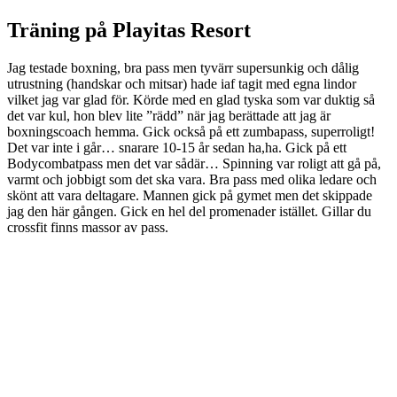
Träning på Playitas Resort
Jag testade boxning, bra pass men tyvärr supersunkig och dålig
utrustning (handskar och mitsar) hade iaf tagit med egna lindor
vilket jag var glad för. Körde med en glad tyska som var duktig så
det var kul, hon blev lite ”rädd” när jag berättade att jag är
boxningscoach hemma. Gick också på ett zumbapass, superroligt!
Det var inte i går… snarare 10-15 år sedan ha,ha. Gick på ett
Bodycombatpass men det var sådär… Spinning var roligt att gå på,
varmt och jobbigt som det ska vara. Bra pass med olika ledare och
skönt att vara deltagare. Mannen gick på gymet men det skippade
jag den här gången. Gick en hel del promenader istället. Gillar du
crossfit finns massor av pass.