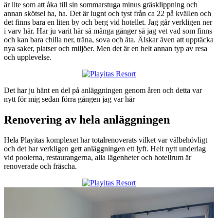
är lite som att åka till sin sommarstuga minus gräsklippning och
annan skötsel ha, ha. Det är lugnt och tyst från ca 22 på kvällen och
det finns bara en liten by och berg vid hotellet. Jag går verkligen ner
i varv här. Har ju varit här så många gånger så jag vet vad som finns
och kan bara chilla ner, träna, sova och äta. Älskar även att upptäcka
nya saker, platser och miljöer. Men det är en helt annan typ av resa
och upplevelse.
Det har ju hänt en del på anläggningen genom åren och detta var
nytt för mig sedan förra gången jag var här
Renovering av hela anläggningen
Hela Playitas komplexet har totalrenoverats vilket var välbehövligt
och det har verkligen gett anläggningen ett lyft. Helt nytt underlag
vid poolerna, restaurangerna, alla lägenheter och hotellrum är
renoverade och fräscha.