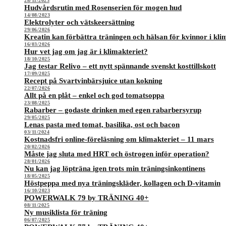
28/11/2023
Hudvårdsrutin med Rosenserien för mogen hud
14/08/2023
Elektrolyter och vätskeersättning
29/06/2026
Kreatin kan förbättra träningen och hälsan för kvinnor i kli
16/03/2026
Hur vet jag om jag är i klimakteriet?
18/10/2025
Jag testar Relivo – ett nytt spännande svenskt kosttillskott
17/09/2025
Recept på Svartvinbärsjuice utan kokning
22/07/2026
Allt på en plåt – enkel och god tomatsoppa
23/08/2025
Rabarber – godaste drinken med egen rabarbersyrup
29/05/2025
Lenas pasta med tomat, basilika, ost och bacon
03/11/2024
Kostnadsfri online-föreläsning om klimakteriet – 11 mars
20/02/2026
Måste jag sluta med HRT och östrogen inför operation?
28/01/2026
Nu kan jag löpträna igen trots min träningsinkontinens
18/05/2025
Höstpeppa med nya träningskläder, kollagen och D-vitamin
16/10/2023
POWERWALK 79 by TRÄNING 40+
08/11/2025
Ny musiklista för träning
06/07/2025