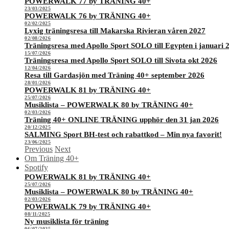
POWERWALK 77 by TRÄNING 40+
23/03/2025
POWERWALK 76 by TRÄNING 40+
02/02/2025
Lyxig träningsresa till Makarska Rivieran våren 2027
02/08/2026
Träningsresa med Apollo Sport SOLO till Egypten i januari 
15/07/2026
Träningsresa med Apollo Sport SOLO till Sivota okt 2026
12/04/2026
Resa till Gardasjön med Träning 40+ september 2026
28/01/2026
POWERWALK 81 by TRÄNING 40+
25/07/2026
Musiklista – POWERWALK 80 by TRÄNING 40+
02/03/2026
Träning 40+ ONLINE TRÄNING upphör den 31 jan 2026
20/12/2025
SALMING Sport BH-test och rabattkod – Min nya favorit!
23/06/2025
Previous
Next
Om Träning 40+
Spotify
POWERWALK 81 by TRÄNING 40+
25/07/2026
Musiklista – POWERWALK 80 by TRÄNING 40+
02/03/2026
POWERWALK 79 by TRÄNING 40+
08/11/2025
Ny musiklista för träning
06/07/2025