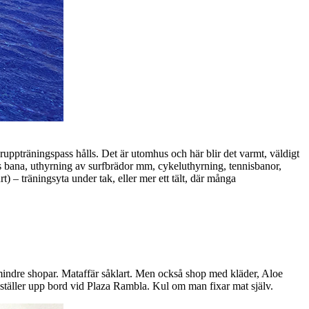
pträningspass hålls. Det är utomhus och här blir det varmt, väldigt
s bana, uthyrning av surfbrädor mm, cykeluthyrning, tennisbanor,
– träningsyta under tak, eller mer ett tält, där många
 mindre shopar. Mataffär såklart. Men också shop med kläder, Aloe
ställer upp bord vid Plaza Rambla. Kul om man fixar mat själv.