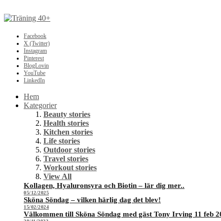
Facebook
X (Twitter)
Instagram
Pinterest
BlogLovin
YouTube
LinkedIn
Hem
Kategorier
Beauty stories
Health stories
Kitchen stories
Life stories
Outdoor stories
Travel stories
Workout stories
View All
Kollagen, Hyaluronsyra och Biotin – lär dig mer..
05/12/2025
Sköna Söndag – vilken härlig dag det blev!
15/02/2024
Välkommen till Sköna Söndag med gäst Tony Irving 11 feb 2