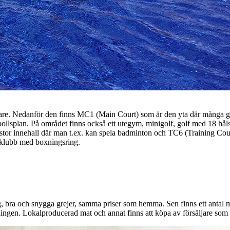
are. Nedanför den finns MC1 (Main Court) som är den yta där många grup
llsplan. På området finns också ett utegym, minigolf, golf med 18 hål
or innehall där man t.ex. kan spela badminton och TC6 (Training Court) 
htklubb med boxningsring.
ng, bra och snygga grejer, samma priser som hemma. Sen finns ett antal
ningen. Lokalproducerad mat och annat finns att köpa av försäljare som 