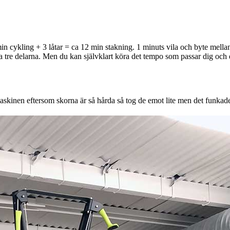
 min cykling + 3 låtar = ca 12 min stakning. 1 minuts vila och byte mella
a tre delarna. Men du kan självklart köra det tempo som passar dig och 
dmaskinen eftersom skorna är så hårda så tog de emot lite men det funka