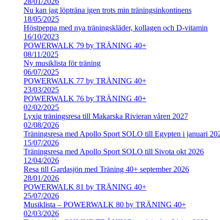
28/01/2026
Nu kan jag löpträna igen trots min träningsinkontinens
18/05/2025
Höstpeppa med nya träningskläder, kollagen och D-vitamin
16/10/2023
POWERWALK 79 by TRÄNING 40+
08/11/2025
Ny musiklista för träning
06/07/2025
POWERWALK 77 by TRÄNING 40+
23/03/2025
POWERWALK 76 by TRÄNING 40+
02/02/2025
Lyxig träningsresa till Makarska Rivieran våren 2027
02/08/2026
Träningsresa med Apollo Sport SOLO till Egypten i januari 20
15/07/2026
Träningsresa med Apollo Sport SOLO till Sivota okt 2026
12/04/2026
Resa till Gardasjön med Träning 40+ september 2026
28/01/2026
POWERWALK 81 by TRÄNING 40+
25/07/2026
Musiklista – POWERWALK 80 by TRÄNING 40+
02/03/2026