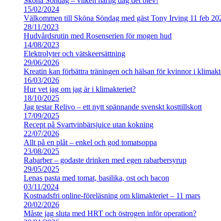
Sköna Söndag – vilken härlig dag det blev!
15/02/2024
Välkommen till Sköna Söndag med gäst Tony Irving 11 feb 20
28/11/2023
Hudvårdsrutin med Rosenserien för mogen hud
14/08/2023
Elektrolyter och vätskeersättning
29/06/2026
Kreatin kan förbättra träningen och hälsan för kvinnor i klimakt
16/03/2026
Hur vet jag om jag är i klimakteriet?
18/10/2025
Jag testar Relivo – ett nytt spännande svenskt kosttillskott
17/09/2025
Recept på Svartvinbärsjuice utan kokning
22/07/2026
Allt på en plåt – enkel och god tomatsoppa
23/08/2025
Rabarber – godaste drinken med egen rabarbersyrup
29/05/2025
Lenas pasta med tomat, basilika, ost och bacon
03/11/2024
Kostnadsfri online-föreläsning om klimakteriet – 11 mars
20/02/2026
Måste jag sluta med HRT och östrogen inför operation?