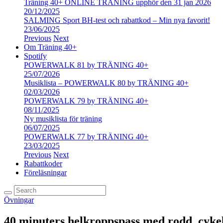
Träning 40+ ONLINE TRÄNING upphör den 31 jan 2026
20/12/2025
SALMING Sport BH-test och rabattkod – Min nya favorit!
23/06/2025
Previous
Next
Om Träning 40+
Spotify
POWERWALK 81 by TRÄNING 40+
25/07/2026
Musiklista – POWERWALK 80 by TRÄNING 40+
02/03/2026
POWERWALK 79 by TRÄNING 40+
08/11/2025
Ny musiklista för träning
06/07/2025
POWERWALK 77 by TRÄNING 40+
23/03/2025
Previous
Next
Rabattkoder
Föreläsningar
Övningar
40 minuters helkroppspass med rodd, cyke