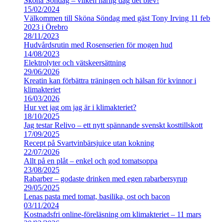
Sköna Söndag – vilken härlig dag det blev!
15/02/2024
Välkommen till Sköna Söndag med gäst Tony Irving 11 feb
2023 i Örebro
28/11/2023
Hudvårdsrutin med Rosenserien för mogen hud
14/08/2023
Elektrolyter och vätskeersättning
29/06/2026
Kreatin kan förbättra träningen och hälsan för kvinnor i
klimakteriet
16/03/2026
Hur vet jag om jag är i klimakteriet?
18/10/2025
Jag testar Relivo – ett nytt spännande svenskt kosttillskott
17/09/2025
Recept på Svartvinbärsjuice utan kokning
22/07/2026
Allt på en plåt – enkel och god tomatsoppa
23/08/2025
Rabarber – godaste drinken med egen rabarbersyrup
29/05/2025
Lenas pasta med tomat, basilika, ost och bacon
03/11/2024
Kostnadsfri online-föreläsning om klimakteriet – 11 mars