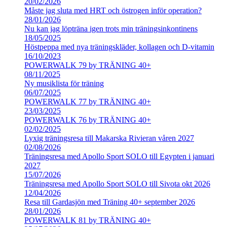
20/02/2026
Måste jag sluta med HRT och östrogen inför operation?
28/01/2026
Nu kan jag löpträna igen trots min träningsinkontinens
18/05/2025
Höstpeppa med nya träningskläder, kollagen och D-vitamin
16/10/2023
POWERWALK 79 by TRÄNING 40+
08/11/2025
Ny musiklista för träning
06/07/2025
POWERWALK 77 by TRÄNING 40+
23/03/2025
POWERWALK 76 by TRÄNING 40+
02/02/2025
Lyxig träningsresa till Makarska Rivieran våren 2027
02/08/2026
Träningsresa med Apollo Sport SOLO till Egypten i januari
2027
15/07/2026
Träningsresa med Apollo Sport SOLO till Sivota okt 2026
12/04/2026
Resa till Gardasjön med Träning 40+ september 2026
28/01/2026
POWERWALK 81 by TRÄNING 40+