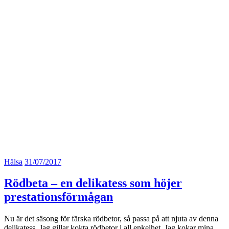
Hälsa
31/07/2017
Rödbeta – en delikatess som höjer
prestationsförmågan
Nu är det säsong för färska rödbetor, så passa på att njuta av denna
delikatess. Jag gillar kokta rödbetor i all enkelhet. Jag kokar mina