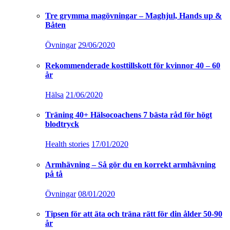
Tre grymma magövningar – Maghjul, Hands up &
Båten
Övningar
29/06/2020
Rekommenderade kosttillskott för kvinnor 40 – 60
år
Hälsa
21/06/2020
Träning 40+ Hälsocoachens 7 bästa råd för högt
blodtryck
Health stories
17/01/2020
Armhävning – Så gör du en korrekt armhävning
på tå
Övningar
08/01/2020
Tipsen för att äta och träna rätt för din ålder 50-90
år