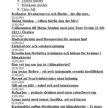
Travel stories
Workout stories
View All
Kollagen, Hyaluronsyra och Biotin – lär dig mer..
05/12/2025
Sköna Söndag – vilken härlig dag det blev!
15/02/2024
Välkommen till Sköna Söndag med gäst Tony Irving 11 feb
2023 i Örebro
28/11/2023
Hudvårdsrutin med Rosenserien för mogen hud
14/08/2023
Elektrolyter och vätskeersättning
29/06/2026
Kreatin kan förbättra träningen och hälsan för kvinnor i
klimakteriet
16/03/2026
Hur vet jag om jag är i klimakteriet?
18/10/2025
Jag testar Relivo – ett nytt spännande svenskt kosttillskott
17/09/2025
Recept på Svartvinbärsjuice utan kokning
22/07/2026
Allt på en plåt – enkel och god tomatsoppa
23/08/2025
Rabarber – godaste drinken med egen rabarbersyrup
29/05/2025
Lenas pasta med tomat, basilika, ost och bacon
03/11/2024
Kostnadsfri online-föreläsning om klimakteriet – 11 mars