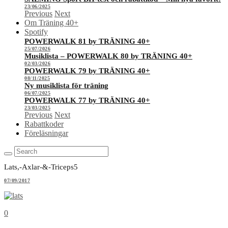
23/06/2025
Previous
Next
Om Träning 40+
Spotify
POWERWALK 81 by TRÄNING 40+
25/07/2026
Musiklista – POWERWALK 80 by TRÄNING 40+
02/03/2026
POWERWALK 79 by TRÄNING 40+
08/11/2025
Ny musiklista för träning
06/07/2025
POWERWALK 77 by TRÄNING 40+
23/03/2025
Previous
Next
Rabattkoder
Föreläsningar
Lats,-Axlar-&-Triceps5
07/09/2017
0