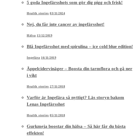
5 goda Ingefärsshots som gör dig pigg och frisk!
Health stories
03/11/2024
Nej, du får inte cancer av ingefärsshot!
Hälsa
15/12/2019
Blå Ingefärsshot med spirulina – ice cold blue edition!
Ingefära
16/11/2019
Äppelcidervinäger – Boosta din tarmflora och gå ner
i vikt
Health stories
27/11/2018
Varför är Ingefära så nyttigt? Läs storyn bakom
Lenas Ingefärsshot
Health stories
05/11/2018
Gurkmeja boostar din hälsa – Så här får du bästa
effekten!