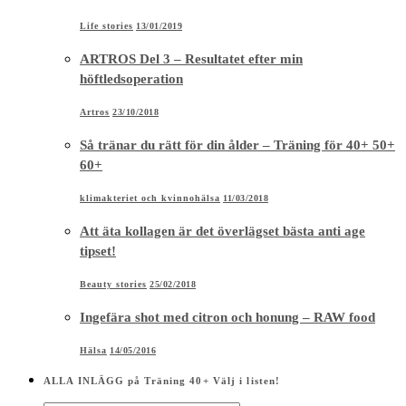
Life stories
13/01/2019
ARTROS Del 3 – Resultatet efter min
höftledsoperation
Artros
23/10/2018
Så tränar du rätt för din ålder – Träning för 40+ 50+
60+
klimakteriet och kvinnohälsa
11/03/2018
Att äta kollagen är det överlägset bästa anti age
tipset!
Beauty stories
25/02/2018
Ingefära shot med citron och honung – RAW food
Hälsa
14/05/2016
ALLA INLÄGG på Träning 40+ Välj i listen!