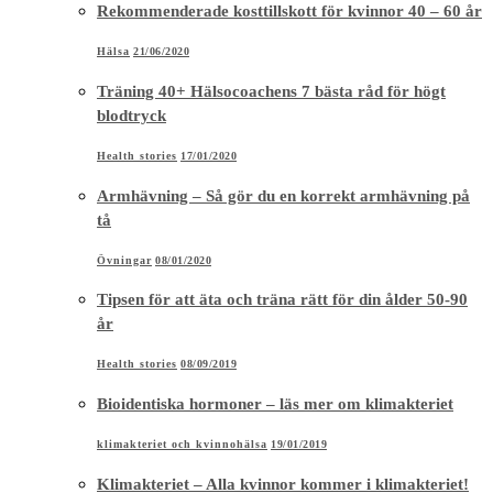
Rekommenderade kosttillskott för kvinnor 40 – 60 år
Hälsa
21/06/2020
Träning 40+ Hälsocoachens 7 bästa råd för högt
blodtryck
Health stories
17/01/2020
Armhävning – Så gör du en korrekt armhävning på
tå
Övningar
08/01/2020
Tipsen för att äta och träna rätt för din ålder 50-90
år
Health stories
08/09/2019
Bioidentiska hormoner – läs mer om klimakteriet
klimakteriet och kvinnohälsa
19/01/2019
Klimakteriet – Alla kvinnor kommer i klimakteriet!