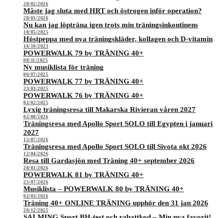
20/02/2026
Måste jag sluta med HRT och östrogen inför operation?
28/01/2026
Nu kan jag löpträna igen trots min träningsinkontinens
18/05/2025
Höstpeppa med nya träningskläder, kollagen och D-vitamin
16/10/2023
POWERWALK 79 by TRÄNING 40+
08/11/2025
Ny musiklista för träning
06/07/2025
POWERWALK 77 by TRÄNING 40+
23/03/2025
POWERWALK 76 by TRÄNING 40+
02/02/2025
Lyxig träningsresa till Makarska Rivieran våren 2027
02/08/2026
Träningsresa med Apollo Sport SOLO till Egypten i januari
2027
15/07/2026
Träningsresa med Apollo Sport SOLO till Sivota okt 2026
12/04/2026
Resa till Gardasjön med Träning 40+ september 2026
28/01/2026
POWERWALK 81 by TRÄNING 40+
25/07/2026
Musiklista – POWERWALK 80 by TRÄNING 40+
02/03/2026
Träning 40+ ONLINE TRÄNING upphör den 31 jan 2026
20/12/2025
SALMING Sport BH-test och rabattkod – Min nya favorit!