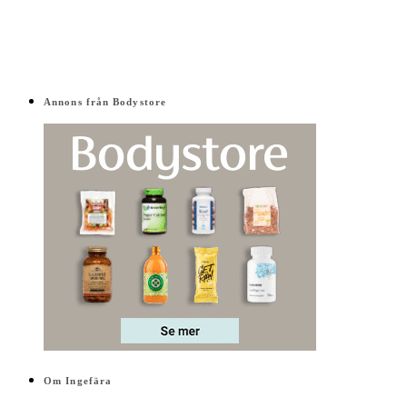
Annons från Bodystore
Om Ingefära