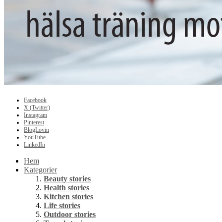
Facebook
X (Twitter)
Instagram
Pinterest
BlogLovin
YouTube
LinkedIn
Hem
Kategorier
Beauty stories
Health stories
Kitchen stories
Life stories
Outdoor stories