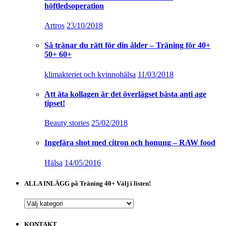
höftledsoperation
Artros
23/10/2018
Så tränar du rätt för din ålder – Träning för 40+
50+ 60+
klimakteriet och kvinnohälsa
11/03/2018
Att äta kollagen är det överlägset bästa anti age
tipset!
Beauty stories
25/02/2018
Ingefära shot med citron och honung – RAW food
Hälsa
14/05/2016
ALLA INLÄGG på Träning 40+ Välj i listen!
ALLA
INLÄGG
på
KONTAKT