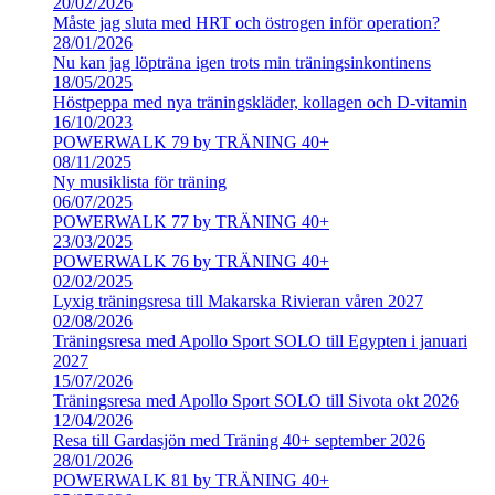
20/02/2026
Måste jag sluta med HRT och östrogen inför operation?
28/01/2026
Nu kan jag löpträna igen trots min träningsinkontinens
18/05/2025
Höstpeppa med nya träningskläder, kollagen och D-vitamin
16/10/2023
POWERWALK 79 by TRÄNING 40+
08/11/2025
Ny musiklista för träning
06/07/2025
POWERWALK 77 by TRÄNING 40+
23/03/2025
POWERWALK 76 by TRÄNING 40+
02/02/2025
Lyxig träningsresa till Makarska Rivieran våren 2027
02/08/2026
Träningsresa med Apollo Sport SOLO till Egypten i januari
2027
15/07/2026
Träningsresa med Apollo Sport SOLO till Sivota okt 2026
12/04/2026
Resa till Gardasjön med Träning 40+ september 2026
28/01/2026
POWERWALK 81 by TRÄNING 40+