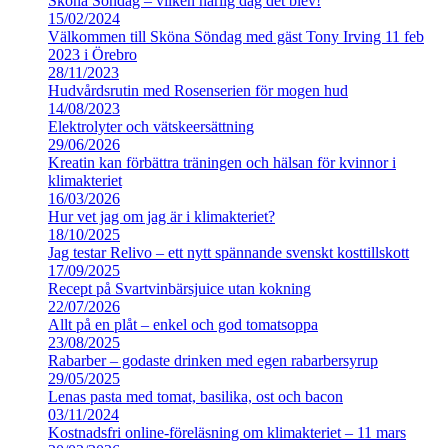
Sköna Söndag – vilken härlig dag det blev!
15/02/2024
Välkommen till Sköna Söndag med gäst Tony Irving 11 feb
2023 i Örebro
28/11/2023
Hudvårdsrutin med Rosenserien för mogen hud
14/08/2023
Elektrolyter och vätskeersättning
29/06/2026
Kreatin kan förbättra träningen och hälsan för kvinnor i
klimakteriet
16/03/2026
Hur vet jag om jag är i klimakteriet?
18/10/2025
Jag testar Relivo – ett nytt spännande svenskt kosttillskott
17/09/2025
Recept på Svartvinbärsjuice utan kokning
22/07/2026
Allt på en plåt – enkel och god tomatsoppa
23/08/2025
Rabarber – godaste drinken med egen rabarbersyrup
29/05/2025
Lenas pasta med tomat, basilika, ost och bacon
03/11/2024
Kostnadsfri online-föreläsning om klimakteriet – 11 mars