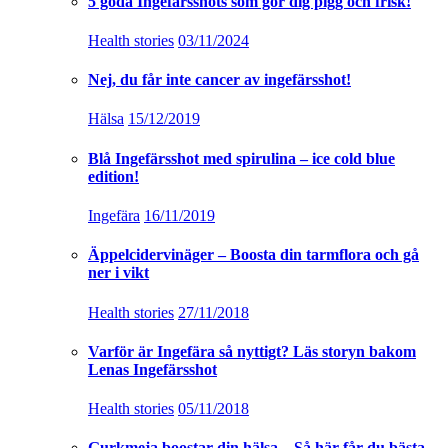
5 goda Ingefärsshots som gör dig pigg och frisk!
Health stories
03/11/2024
Nej, du får inte cancer av ingefärsshot!
Hälsa
15/12/2019
Blå Ingefärsshot med spirulina – ice cold blue
edition!
Ingefära
16/11/2019
Äppelcidervinäger – Boosta din tarmflora och gå
ner i vikt
Health stories
27/11/2018
Varför är Ingefära så nyttigt? Läs storyn bakom
Lenas Ingefärsshot
Health stories
05/11/2018
Gurkmeja boostar din hälsa – Så här får du bästa