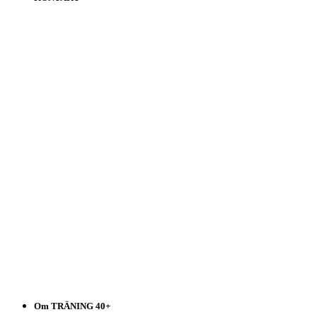
Träning
40+
Välj
i
listen!
Om TRÄNING 40+