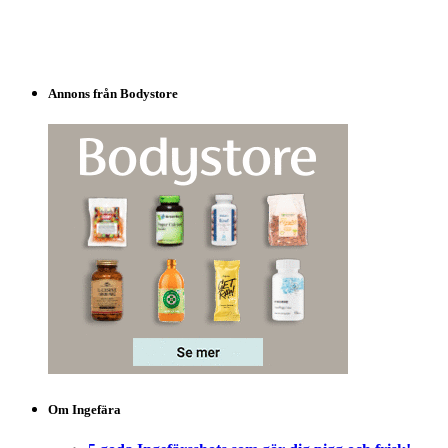
Annons från Bodystore
Om Ingefära