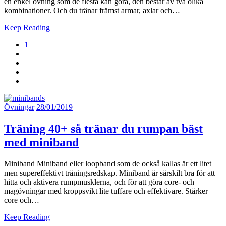
en enkel övning som de flesta kan göra, den består av två olika
kombinationer. Och du tränar främst armar, axlar och…
Keep Reading
1
Övningar
28/01/2019
Träning 40+ så tränar du rumpan bäst
med miniband
Miniband Miniband eller loopband som de också kallas är ett litet
men supereffektivt träningsredskap. Miniband är särskilt bra för att
hitta och aktivera rumpmusklerna, och för att göra core- och
magövningar med kroppsvikt lite tuffare och effektivare. Stärker
core och…
Keep Reading