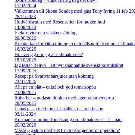
Sköna Söndag – vilken härlig dag det blev!
15/02/2024
Välkommen till Sköna Söndag med gäst Tony Irving 11 feb 20
28/11/2023
Hudvårdsrutin med Rosenserien för mogen hud
14/08/2023
Elektrolyter och vätskeersättning
29/06/2026
Kreatin kan förbättra träningen och hälsan för kvinnor i klimakt
16/03/2026
Hur vet jag om jag är i klimakteriet?
18/10/2025
Jag testar Relivo – ett nytt spännande svenskt kosttillskott
17/09/2025
Recept på Svartvinbärsjuice utan kokning
22/07/2026
Allt på en plåt – enkel och god tomatsoppa
23/08/2025
Rabarber – godaste drinken med egen rabarbersyrup
29/05/2025
Lenas pasta med tomat, basilika, ost och bacon
03/11/2024
Kostnadsfri online-föreläsning om klimakteriet – 11 mars
20/02/2026
Måste jag sluta med HRT och östrogen inför operation?