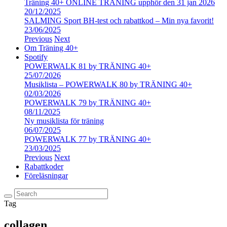
Träning 40+ ONLINE TRÄNING upphör den 31 jan 2026
20/12/2025
SALMING Sport BH-test och rabattkod – Min nya favorit!
23/06/2025
Previous
Next
Om Träning 40+
Spotify
POWERWALK 81 by TRÄNING 40+
25/07/2026
Musiklista – POWERWALK 80 by TRÄNING 40+
02/03/2026
POWERWALK 79 by TRÄNING 40+
08/11/2025
Ny musiklista för träning
06/07/2025
POWERWALK 77 by TRÄNING 40+
23/03/2025
Previous
Next
Rabattkoder
Föreläsningar
Tag
collagen