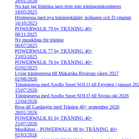
28/01/2026
Nu kan jag löpträna igen trots min träningsinkontinens
18/05/2025
Höstpeppa med nya träningskläder, kollagen och D-vitamin
16/10/2023
POWERWALK 79 by TRÄNING 40+
08/11/2025
Ny musiklista för träning
06/07/2025
POWERWALK 77 by TRÄNING 40+
23/03/2025
POWERWALK 76 by TRÄNING 40+
02/02/2025
Lyxig träningsresa till Makarska Rivieran våren 2027
02/08/2026
Träningsresa med Apollo Sport SOLO till Egypten i januari 20
15/07/2026
Träningsresa med Apollo Sport SOLO till Sivota okt 2026
12/04/2026
Resa till Gardasjön med Träning 40+ september 2026
28/01/2026
POWERWALK 81 by TRÄNING 40+
25/07/2026
Musiklista – POWERWALK 80 by TRÄNING 40+
02/03/2026