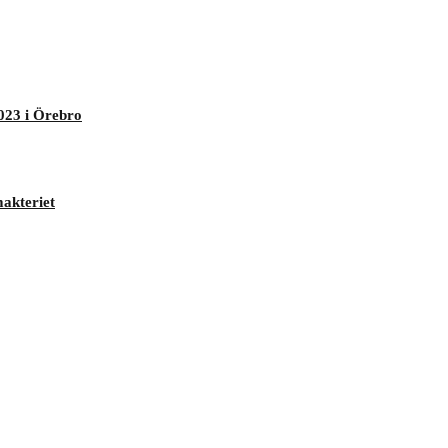
023 i Örebro
makteriet