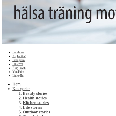
Facebook
X (Twitter)
Instagram
Pinterest
BlogLovin
YouTube
LinkedIn
Hem
Kategorier
Beauty stories
Health stories
Kitchen stories
Life stories
Outdoor stories