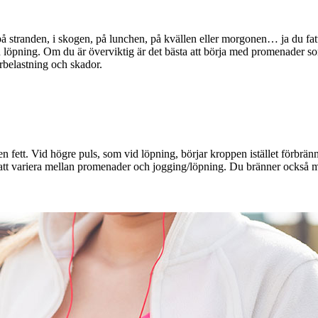
å stranden, i skogen, på lunchen, på kvällen eller morgonen… ja du fat
 löpning. Om du är överviktig är det bästa att börja med promenader som
belastning och skador.
ett. Vid högre puls, som vid löpning, börjar kroppen istället förbränna
ra att variera mellan promenader och jogging/löpning. Du bränner också m