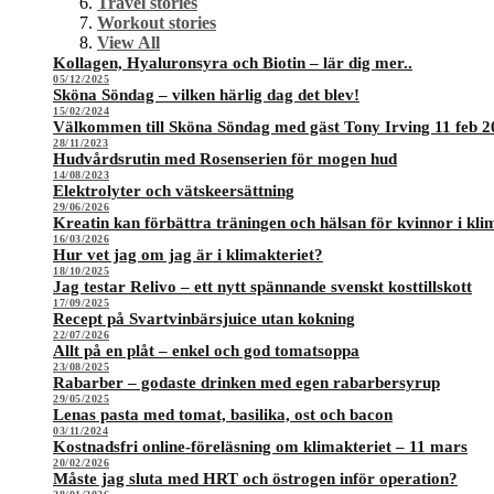
Travel stories
Workout stories
View All
Kollagen, Hyaluronsyra och Biotin – lär dig mer..
05/12/2025
Sköna Söndag – vilken härlig dag det blev!
15/02/2024
Välkommen till Sköna Söndag med gäst Tony Irving 11 feb 2
28/11/2023
Hudvårdsrutin med Rosenserien för mogen hud
14/08/2023
Elektrolyter och vätskeersättning
29/06/2026
Kreatin kan förbättra träningen och hälsan för kvinnor i kli
16/03/2026
Hur vet jag om jag är i klimakteriet?
18/10/2025
Jag testar Relivo – ett nytt spännande svenskt kosttillskott
17/09/2025
Recept på Svartvinbärsjuice utan kokning
22/07/2026
Allt på en plåt – enkel och god tomatsoppa
23/08/2025
Rabarber – godaste drinken med egen rabarbersyrup
29/05/2025
Lenas pasta med tomat, basilika, ost och bacon
03/11/2024
Kostnadsfri online-föreläsning om klimakteriet – 11 mars
20/02/2026
Måste jag sluta med HRT och östrogen inför operation?