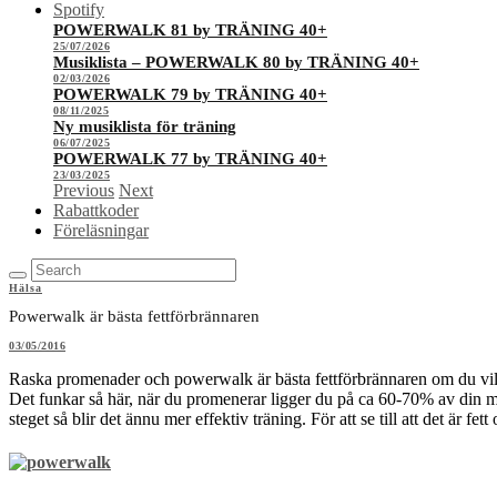
Spotify
POWERWALK 81 by TRÄNING 40+
25/07/2026
Musiklista – POWERWALK 80 by TRÄNING 40+
02/03/2026
POWERWALK 79 by TRÄNING 40+
08/11/2025
Ny musiklista för träning
06/07/2025
POWERWALK 77 by TRÄNING 40+
23/03/2025
Previous
Next
Rabattkoder
Föreläsningar
Hälsa
Powerwalk är bästa fettförbrännaren
03/05/2016
Raska promenader och powerwalk är bästa fettförbrännaren om du vill
Det funkar så här, när du promenerar ligger du på ca 60-70% av din max
steget så blir det ännu mer effektiv träning. För att se till att det är f