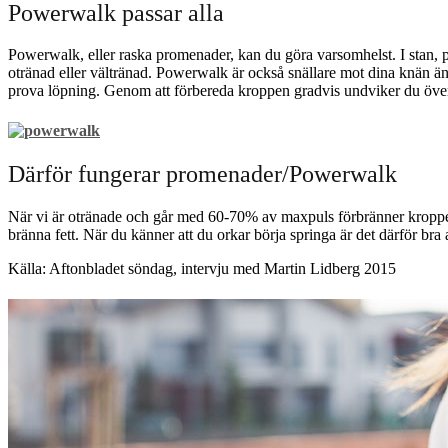
Powerwalk passar alla
Powerwalk, eller raska promenader, kan du göra varsomhelst. I stan, p
otränad eller vältränad. Powerwalk är också snällare mot dina knän än
prova löpning. Genom att förbereda kroppen gradvis undviker du över
Därför fungerar promenader/Powerwalk
När vi är otränade och går med 60-70% av maxpuls förbränner kroppen f
bränna fett. När du känner att du orkar börja springa är det därför b
Källa: Aftonbladet söndag, intervju med Martin Lidberg 2015