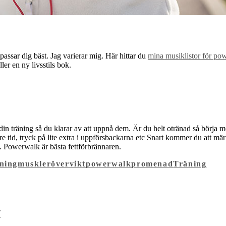
passar dig bäst. Jag varierar mig. Här hittar du
mina musiklistor för po
ler en ny livsstils bok.
ör din träning så du klarar av att uppnå dem. Är du helt otränad så bör
e tid, tryck på lite extra i uppförsbackarna etc Snart kommer du att märk
t. Powerwalk är bästa fettförbrännaren.
ning
muskler
övervikt
powerwalk
promenad
Träning
7