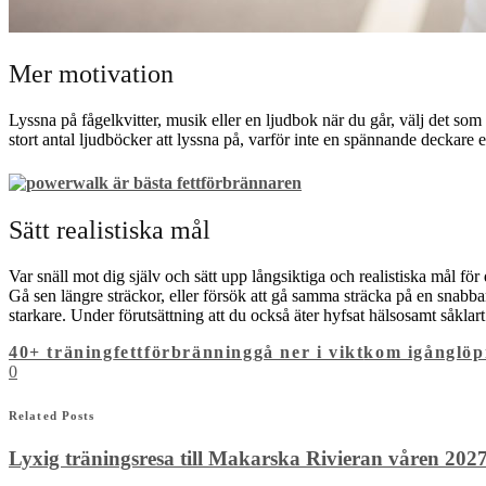
Mer motivation
Lyssna på fågelkvitter, musik eller en ljudbok när du går, välj det som 
stort antal ljudböcker att lyssna på, varför inte en spännande deckare el
Sätt realistiska mål
Var snäll mot dig själv och sätt upp långsiktiga och realistiska mål f
Gå sen längre sträckor, eller försök att gå samma sträcka på en snabbar
starkare. Under förutsättning att du också äter hyfsat hälsosamt såklar
40+ träning
fettförbränning
gå ner i vikt
kom igång
löp
0
Related Posts
Lyxig träningsresa till Makarska Rivieran våren 202