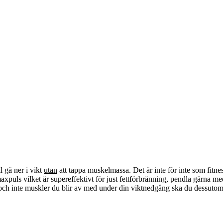
 gå ner i vikt
utan
att tappa muskelmassa. Det är inte för inte som fitne
puls vilket är supereffektivt för just fettförbränning, pendla gärna med
ett och inte muskler du blir av med under din viktnedgång ska du dessutom s