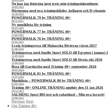
28/01/2026
Nu kan jag löpträna igen trots min träningsinkontinens
18/05/2025
Höstpeppa med nya träningskläder, kollagen och D-vitamin
16/10/2023
POWERWALK 79 by TRÄNING 40+
08/11/2025
Ny musiklista för träning
06/07/2025
POWERWALK 77 by TRÄNING 40+
23/03/2025
POWERWALK 76 by TRÄNING 40+
02/02/2025
Lyxig träningsresa till Makarska Rivieran våren 2027
02/08/2026
Träningsresa med Apollo Sport SOLO till Egypten i januari 
15/07/2026
Träningsresa med Apollo Sport SOLO till Sivota okt 2026
12/04/2026
Resa till Gardasjön med Träning 40+ september 2026
28/01/2026
POWERWALK 81 by TRÄNING 40+
25/07/2026
Musiklista – POWERWALK 80 by TRÄNING 40+
02/03/2026
Träning 40+ ONLINE TRÄNING upphör den 31 jan 2026
20/12/2025
SALMING Sport BH-test och rabattkod – Min nya favorit!
23/06/2025
Previous
Next
Om Träning 40+