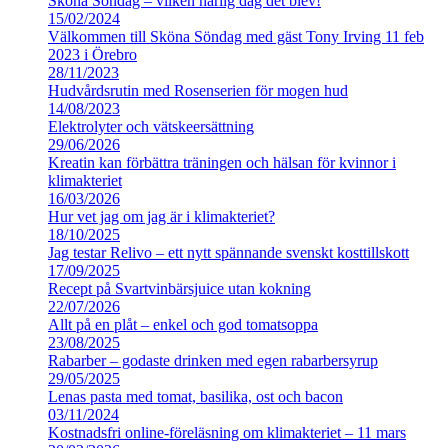
Sköna Söndag – vilken härlig dag det blev!
15/02/2024
Välkommen till Sköna Söndag med gäst Tony Irving 11 feb
2023 i Örebro
28/11/2023
Hudvårdsrutin med Rosenserien för mogen hud
14/08/2023
Elektrolyter och vätskeersättning
29/06/2026
Kreatin kan förbättra träningen och hälsan för kvinnor i
klimakteriet
16/03/2026
Hur vet jag om jag är i klimakteriet?
18/10/2025
Jag testar Relivo – ett nytt spännande svenskt kosttillskott
17/09/2025
Recept på Svartvinbärsjuice utan kokning
22/07/2026
Allt på en plåt – enkel och god tomatsoppa
23/08/2025
Rabarber – godaste drinken med egen rabarbersyrup
29/05/2025
Lenas pasta med tomat, basilika, ost och bacon
03/11/2024
Kostnadsfri online-föreläsning om klimakteriet – 11 mars