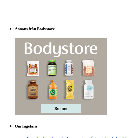
Annons från Bodystore
Om Ingefära