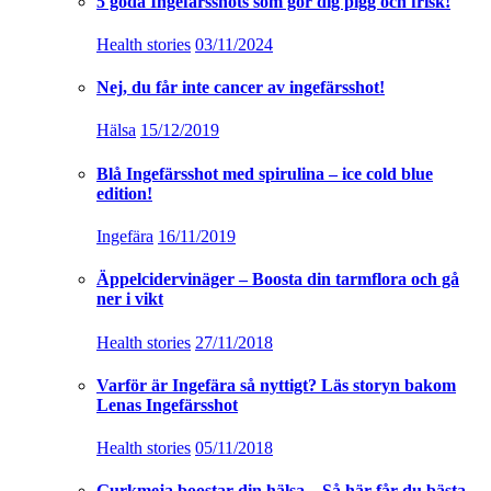
5 goda Ingefärsshots som gör dig pigg och frisk!
Health stories
03/11/2024
Nej, du får inte cancer av ingefärsshot!
Hälsa
15/12/2019
Blå Ingefärsshot med spirulina – ice cold blue
edition!
Ingefära
16/11/2019
Äppelcidervinäger – Boosta din tarmflora och gå
ner i vikt
Health stories
27/11/2018
Varför är Ingefära så nyttigt? Läs storyn bakom
Lenas Ingefärsshot
Health stories
05/11/2018
Gurkmeja boostar din hälsa – Så här får du bästa