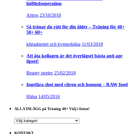
höftledsoperation
Artros
23/10/2018
Så tränar du rätt för din ålder – Träning för 40+
50+ 60+
klimakteriet och kvinnohälsa
11/03/2018
Att äta kollagen är det överlägset bästa anti age
tipset!
Beauty stories
25/02/2018
Ingefära shot med citron och honung – RAW food
Hälsa
14/05/2016
ALLA INLÄGG på Träning 40+ Välj i listen!
ALLA
INLÄGG
på
KONTAKT