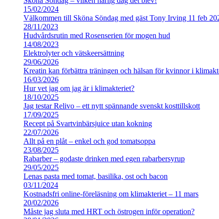
Sköna Söndag – vilken härlig dag det blev!
15/02/2024
Välkommen till Sköna Söndag med gäst Tony Irving 11 feb 20
28/11/2023
Hudvårdsrutin med Rosenserien för mogen hud
14/08/2023
Elektrolyter och vätskeersättning
29/06/2026
Kreatin kan förbättra träningen och hälsan för kvinnor i klimakt
16/03/2026
Hur vet jag om jag är i klimakteriet?
18/10/2025
Jag testar Relivo – ett nytt spännande svenskt kosttillskott
17/09/2025
Recept på Svartvinbärsjuice utan kokning
22/07/2026
Allt på en plåt – enkel och god tomatsoppa
23/08/2025
Rabarber – godaste drinken med egen rabarbersyrup
29/05/2025
Lenas pasta med tomat, basilika, ost och bacon
03/11/2024
Kostnadsfri online-föreläsning om klimakteriet – 11 mars
20/02/2026
Måste jag sluta med HRT och östrogen inför operation?