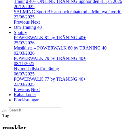
Träning 40+ ONLINE TRÄNING upphör den 31 jan 2026
20/12/2025
SALMING Sport BH-test och rabattkod – Min nya favorit!
23/06/2025
Previous
Next
Om Träning 40+
Spotify
POWERWALK 81 by TRÄNING 40+
25/07/2026
Musiklista – POWERWALK 80 by TRÄNING 40+
02/03/2026
POWERWALK 79 by TRÄNING 40+
08/11/2025
Ny musiklista för träning
06/07/2025
POWERWALK 77 by TRÄNING 40+
23/03/2025
Previous
Next
Rabattkoder
Föreläsningar
Tag
muskler