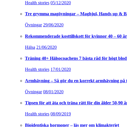
Health stories
05/12/2020
Tre grymma magövningar – Maghjul, Hands up & B
Övningar
29/06/2020
Rekommenderade kosttillskott för kvinnor 40 – 60 år
Hälsa
21/06/2020
Träning 40+ Hälsocoachens 7 bästa råd för högt blod
Health stories
17/01/2020
Armhävning – Så gör du en korrekt armhävning på 
Övningar
08/01/2020
Tipsen för att äta och träna rätt för din ålder 50-90 å
Health stories
08/09/2019
Bioidentiska hormoner – läs mer om klimakteriet