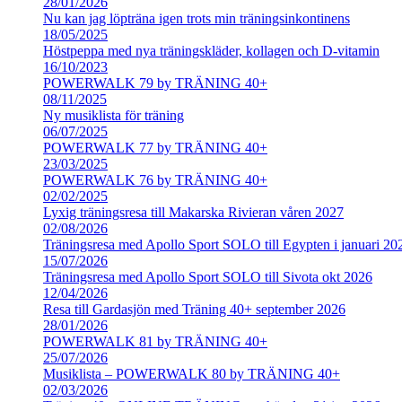
28/01/2026
Nu kan jag löpträna igen trots min träningsinkontinens
18/05/2025
Höstpeppa med nya träningskläder, kollagen och D-vitamin
16/10/2023
POWERWALK 79 by TRÄNING 40+
08/11/2025
Ny musiklista för träning
06/07/2025
POWERWALK 77 by TRÄNING 40+
23/03/2025
POWERWALK 76 by TRÄNING 40+
02/02/2025
Lyxig träningsresa till Makarska Rivieran våren 2027
02/08/2026
Träningsresa med Apollo Sport SOLO till Egypten i januari 20
15/07/2026
Träningsresa med Apollo Sport SOLO till Sivota okt 2026
12/04/2026
Resa till Gardasjön med Träning 40+ september 2026
28/01/2026
POWERWALK 81 by TRÄNING 40+
25/07/2026
Musiklista – POWERWALK 80 by TRÄNING 40+
02/03/2026