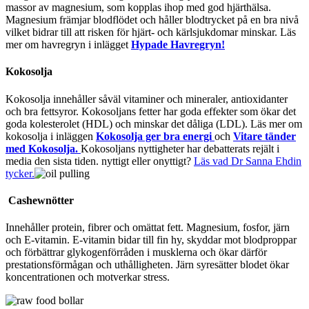
massor av magnesium, som kopplas ihop med god hjärthälsa.
Magnesium främjar blodflödet och håller blodtrycket på en bra nivå
vilket bidrar till att risken för hjärt- och kärlsjukdomar minskar. Läs
mer om havregryn i inlägget
Hypade Havregryn!
Kokosolja
Kokosolja innehåller såväl vitaminer och mineraler, antioxidanter
och bra fettsyror. Kokosoljans fetter har goda effekter som ökar det
goda kolesterolet (HDL) och minskar det dåliga (LDL). Läs mer om
kokosolja i inläggen
Kokosolja ger bra energi
och
Vitare tänder
med Kokosolja.
Kokosoljans nyttigheter har debatterats rejält i
media den sista tiden. nyttigt eller onyttigt?
Läs vad Dr Sanna Ehdin
tycker.
Cashewnötter
Innehåller protein, fibrer och omättat fett. Magnesium, fosfor, järn
och E-vitamin. E-vitamin bidar till fin hy, skyddar mot blodproppar
och förbättrar glykogenförråden i musklerna och ökar därför
prestationsförmågan och uthålligheten. Järn syresätter blodet ökar
koncentrationen och motverkar stress.