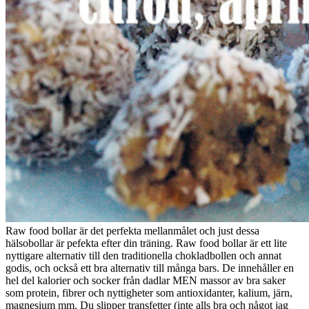
Raw food bollar är det perfekta mellanmålet och just dessa
hälsobollar är pefekta efter din träning. Raw food bollar är ett lite
nyttigare alternativ till den traditionella chokladbollen och annat
godis, och också ett bra alternativ till många bars. De innehåller en
hel del kalorier och socker från dadlar MEN massor av bra saker
som protein, fibrer och nyttigheter som antioxidanter, kalium, järn,
magnesium mm. Du slipper transfetter (inte alls bra och något jag