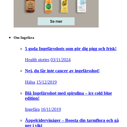
Om Ingefära
5 goda Ingefärsshots som gör dig pigg och frisk!
Health stories
03/11/2024
Nej, du får inte cancer av ingefärsshot!
Hälsa
15/12/2019
Blå Ingefärsshot med spirulina – ice cold blue
edition!
Ingefära
16/11/2019
Äppelcidervinäger – Boosta din tarmflora och gå
ner i vikt