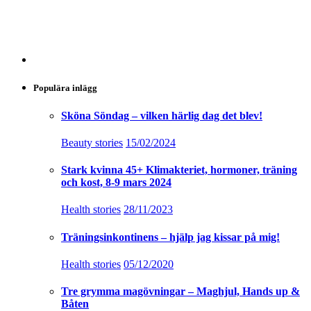
Populära inlägg
Sköna Söndag – vilken härlig dag det blev!
Beauty stories
15/02/2024
Stark kvinna 45+ Klimakteriet, hormoner, träning
och kost, 8-9 mars 2024
Health stories
28/11/2023
Träningsinkontinens – hjälp jag kissar på mig!
Health stories
05/12/2020
Tre grymma magövningar – Maghjul, Hands up &
Båten