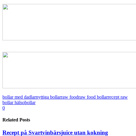
bollar med dadlar
nyttiga bollar
raw food
raw food bollar
recept raw
bollar hälsobollar
0
Related Posts
Recept på Svartvinbärsjuice utan kokning