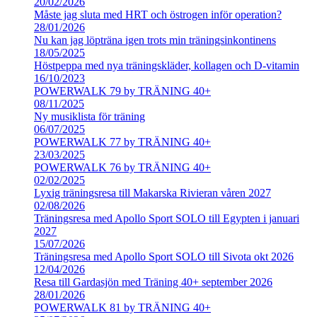
20/02/2026
Måste jag sluta med HRT och östrogen inför operation?
28/01/2026
Nu kan jag löpträna igen trots min träningsinkontinens
18/05/2025
Höstpeppa med nya träningskläder, kollagen och D-vitamin
16/10/2023
POWERWALK 79 by TRÄNING 40+
08/11/2025
Ny musiklista för träning
06/07/2025
POWERWALK 77 by TRÄNING 40+
23/03/2025
POWERWALK 76 by TRÄNING 40+
02/02/2025
Lyxig träningsresa till Makarska Rivieran våren 2027
02/08/2026
Träningsresa med Apollo Sport SOLO till Egypten i januari
2027
15/07/2026
Träningsresa med Apollo Sport SOLO till Sivota okt 2026
12/04/2026
Resa till Gardasjön med Träning 40+ september 2026
28/01/2026
POWERWALK 81 by TRÄNING 40+