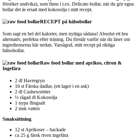
försöker undvika), som finns i t.ex. Delicato bollar, när du gör egna
bollar det är ersatt med kokosolja i mitt recept.
RECEPT på hälsobollar
Som sagt en hel del kalorier, men nyttiga sådana! Absolut ett bra
alternativ, perfekta efter träning. Du förstår varför när du läser om
ingredienserna här nedan. Varsågod, mitt recept på riktiga
hälsobollar.
Raw food bollar med aprikos, citron &
Ingefära
2 dl Havregryn
16 st Färska dadlar, (ett lager i en ask)
2 dl Cashewnötter
½ rågad dl Kokosolja
1 nypa flingsalt
2 msk vatten
Smaksättning
12 st Aprikoser – hackade
ca 25 g färsk riven ingefära