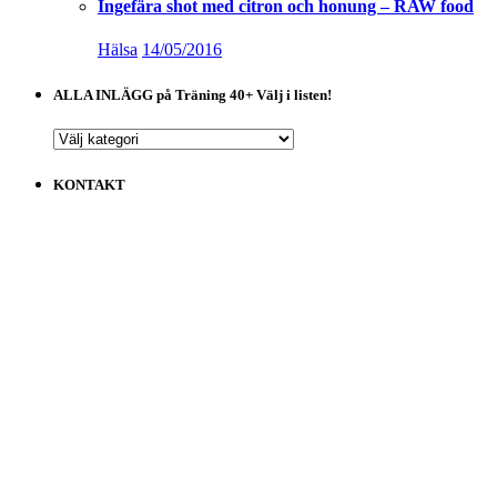
Ingefära shot med citron och honung – RAW food
Hälsa
14/05/2016
ALLA INLÄGG på Träning 40+ Välj i listen!
ALLA
INLÄGG
på
KONTAKT
Träning
40+
Välj
i
listen!