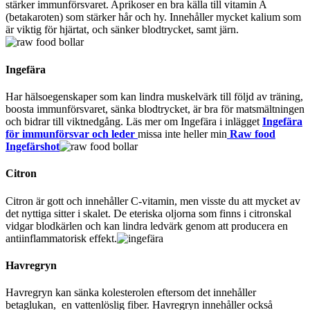
stärker immunförsvaret. Aprikoser en bra källa till vitamin A
(betakaroten) som stärker hår och hy. Innehåller mycket kalium som
är viktig för hjärtat, och sänker blodtrycket, samt järn.
Ingefära
Har hälsoegenskaper som kan lindra muskelvärk till följd av träning,
boosta immunförsvaret, sänka blodtrycket, är bra för matsmältningen
och bidrar till viktnedgång. Läs mer om Ingefära i inlägget
Ingefära
för immunförsvar och leder
missa inte heller min
Raw food
Ingefärshot
Citron
Citron är gott och innehåller C-vitamin, men visste du att mycket av
det nyttiga sitter i skalet. De eteriska oljorna som finns i citronskal
vidgar blodkärlen och kan lindra ledvärk genom att producera en
antiinflammatorisk effekt.
Havregryn
Havregryn kan sänka kolesterolen eftersom det innehåller
betaglukan, en vattenlöslig fiber. Havregryn innehåller också