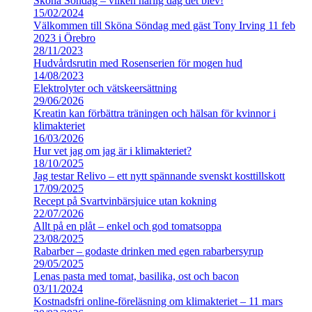
Sköna Söndag – vilken härlig dag det blev!
15/02/2024
Välkommen till Sköna Söndag med gäst Tony Irving 11 feb
2023 i Örebro
28/11/2023
Hudvårdsrutin med Rosenserien för mogen hud
14/08/2023
Elektrolyter och vätskeersättning
29/06/2026
Kreatin kan förbättra träningen och hälsan för kvinnor i
klimakteriet
16/03/2026
Hur vet jag om jag är i klimakteriet?
18/10/2025
Jag testar Relivo – ett nytt spännande svenskt kosttillskott
17/09/2025
Recept på Svartvinbärsjuice utan kokning
22/07/2026
Allt på en plåt – enkel och god tomatsoppa
23/08/2025
Rabarber – godaste drinken med egen rabarbersyrup
29/05/2025
Lenas pasta med tomat, basilika, ost och bacon
03/11/2024
Kostnadsfri online-föreläsning om klimakteriet – 11 mars