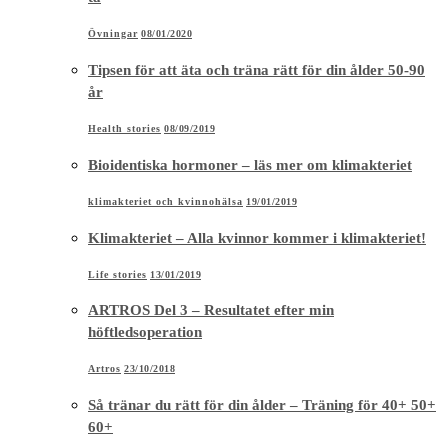
Övningar
08/01/2020
Tipsen för att äta och träna rätt för din ålder 50-90
år
Health stories
08/09/2019
Bioidentiska hormoner – läs mer om klimakteriet
klimakteriet och kvinnohälsa
19/01/2019
Klimakteriet – Alla kvinnor kommer i klimakteriet!
Life stories
13/01/2019
ARTROS Del 3 – Resultatet efter min
höftledsoperation
Artros
23/10/2018
Så tränar du rätt för din ålder – Träning för 40+ 50+
60+