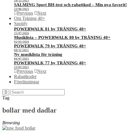
20/12/2025
SALMING Sport BH-test och rabattkod – Min nya favorit!
23/06/2025
Previous
Next
Om Träning 40+
Spotify
POWERWALK 81 by TRÄNING 40+
25/07/2026
Musiklista – POWERWALK 80 by TRÄNING 40+
02/03/2026
POWERWALK 79 by TRÄNING 40+
08/11/2025
Ny musiklista för träning
06/07/2025
POWERWALK 77 by TRÄNING 40+
23/03/2025
Previous
Next
Rabattkoder
Föreläsningar
Tag
bollar med dadlar
Browsing