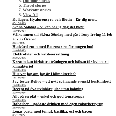
Outdoor stories
Travel stories
Workout stories
View All
Kollagen, Hyaluronsyra och Biotin – lär dig mer..
05/12/2025
Sköna Söndag – vilken härlig dag det blev!
15/02/2024
Välkommen till Sköna Söndag med gäst Tony Irving 11 feb
2023 i Örebro
28/11/2023
Hudvårdsrutin med Rosenserien för mogen hud
14/08/2023
Elektrolyter och vätskeersättning
29/06/2026
Kreatin kan förbättra träningen och hälsan för kvinnor i
klimakteriet
16/03/2026
Hur vet jag om jag är i klimakteriet?
18/10/2025
Jag testar Relivo – ett nytt spännande svenskt kosttillskott
17/09/2025
Recept på Svartvinbärsjuice utan kokning
22/07/2026
Allt på en plåt – enkel och god tomatsoppa
23/08/2025
Rabarber – godaste drinken med egen rabarbersyrup
29/05/2025
Lenas pasta med tomat, basilika, ost och bacon
03/11/2024