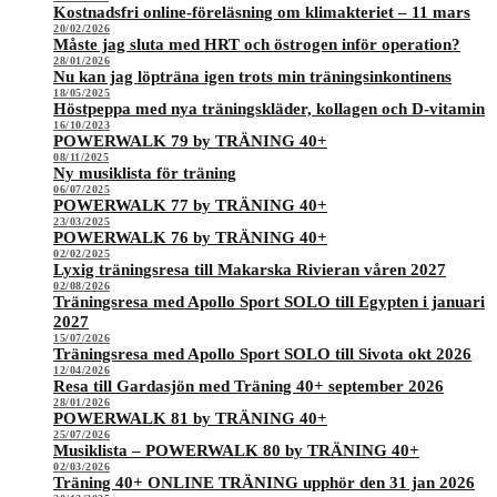
Kostnadsfri online-föreläsning om klimakteriet – 11 mars
20/02/2026
Måste jag sluta med HRT och östrogen inför operation?
28/01/2026
Nu kan jag löpträna igen trots min träningsinkontinens
18/05/2025
Höstpeppa med nya träningskläder, kollagen och D-vitamin
16/10/2023
POWERWALK 79 by TRÄNING 40+
08/11/2025
Ny musiklista för träning
06/07/2025
POWERWALK 77 by TRÄNING 40+
23/03/2025
POWERWALK 76 by TRÄNING 40+
02/02/2025
Lyxig träningsresa till Makarska Rivieran våren 2027
02/08/2026
Träningsresa med Apollo Sport SOLO till Egypten i januari
2027
15/07/2026
Träningsresa med Apollo Sport SOLO till Sivota okt 2026
12/04/2026
Resa till Gardasjön med Träning 40+ september 2026
28/01/2026
POWERWALK 81 by TRÄNING 40+
25/07/2026
Musiklista – POWERWALK 80 by TRÄNING 40+
02/03/2026
Träning 40+ ONLINE TRÄNING upphör den 31 jan 2026