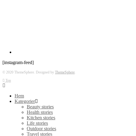
[instagram-feed]
© 2020 ThemeSphere. Designed by
ThemeSphere
.
Top
Hem
Kategorier
Beauty stories
Health stories
Kitchen stories
Life stories
Outdoor stories
Travel stories