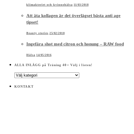
klimakteriet och kvinnohälsa
11/03/2018
Att äta kollagen är det överlägset bästa anti age
tipset!
Beauty stories
25/02/2018
Ingefära shot med citron och honung – RAW food
Hälsa
14/05/2016
ALLA INLÄGG på Träning 40+ Välj i listen!
ALLA
INLÄGG
på
KONTAKT
Träning
40+
Välj
i
listen!