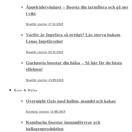
Äppelcidervinäger – Boosta din tarmflora och gå ner
i vikt
Health stories
27/11/2018
Varför är Ingefära så nyttigt? Läs storyn bakom
Lenas Ingefärsshot
Health stories
05/11/2018
Gurkmeja boostar din hälsa – Så här får du bästa
effekten!
Health stories
23/09/2018
Kost & Hälsa
Overnight Oats med hallon, mandel och kakao
Kitchen stories
31/08/2019
Kombucha boostar immunförsvar och
kollagenproduktion