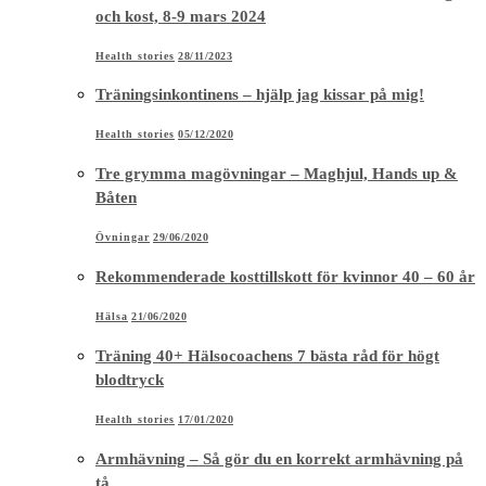
och kost, 8-9 mars 2024
Health stories
28/11/2023
Träningsinkontinens – hjälp jag kissar på mig!
Health stories
05/12/2020
Tre grymma magövningar – Maghjul, Hands up &
Båten
Övningar
29/06/2020
Rekommenderade kosttillskott för kvinnor 40 – 60 år
Hälsa
21/06/2020
Träning 40+ Hälsocoachens 7 bästa råd för högt
blodtryck
Health stories
17/01/2020
Armhävning – Så gör du en korrekt armhävning på
tå