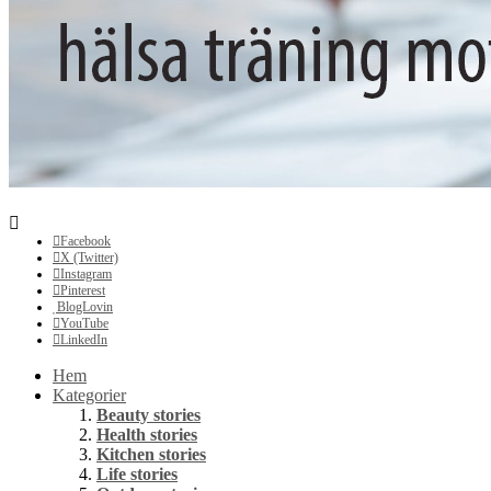
Facebook
X (Twitter)
Instagram
Pinterest
BlogLovin
YouTube
LinkedIn
Hem
Kategorier
Beauty stories
Health stories
Kitchen stories
Life stories