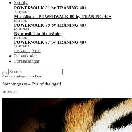
Spotify
POWERWALK 81 by TRÄNING 40+
25/07/2026
Musiklista – POWERWALK 80 by TRÄNING 40+
02/03/2026
POWERWALK 79 by TRÄNING 40+
08/11/2025
Ny musiklista för träning
06/07/2025
POWERWALK 77 by TRÄNING 40+
23/03/2025
Previous
Next
Rabattkoder
Föreläsningar
Gruppträningsinstruktör
Spinningpass – Eye of the tiger!
10/09/2016