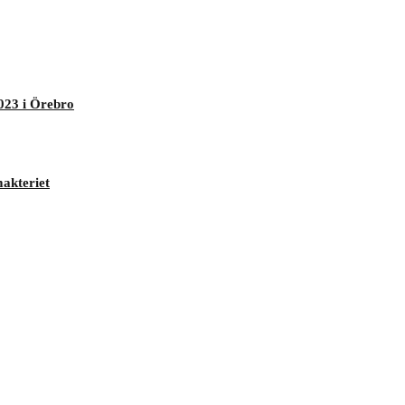
023 i Örebro
makteriet