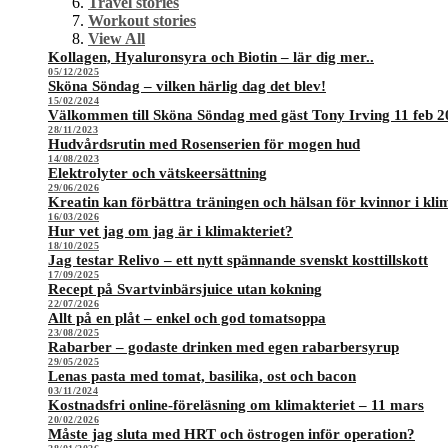
Travel stories
Workout stories
View All
Kollagen, Hyaluronsyra och Biotin – lär dig mer..
05/12/2025
Sköna Söndag – vilken härlig dag det blev!
15/02/2024
Välkommen till Sköna Söndag med gäst Tony Irving 11 feb 2
28/11/2023
Hudvårdsrutin med Rosenserien för mogen hud
14/08/2023
Elektrolyter och vätskeersättning
29/06/2026
Kreatin kan förbättra träningen och hälsan för kvinnor i kli
16/03/2026
Hur vet jag om jag är i klimakteriet?
18/10/2025
Jag testar Relivo – ett nytt spännande svenskt kosttillskott
17/09/2025
Recept på Svartvinbärsjuice utan kokning
22/07/2026
Allt på en plåt – enkel och god tomatsoppa
23/08/2025
Rabarber – godaste drinken med egen rabarbersyrup
29/05/2025
Lenas pasta med tomat, basilika, ost och bacon
03/11/2024
Kostnadsfri online-föreläsning om klimakteriet – 11 mars
20/02/2026
Måste jag sluta med HRT och östrogen inför operation?