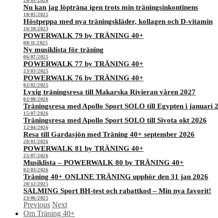
28/01/2026
Nu kan jag löpträna igen trots min träningsinkontinens
18/05/2025
Höstpeppa med nya träningskläder, kollagen och D-vitamin
16/10/2023
POWERWALK 79 by TRÄNING 40+
08/11/2025
Ny musiklista för träning
06/07/2025
POWERWALK 77 by TRÄNING 40+
23/03/2025
POWERWALK 76 by TRÄNING 40+
02/02/2025
Lyxig träningsresa till Makarska Rivieran våren 2027
02/08/2026
Träningsresa med Apollo Sport SOLO till Egypten i januari 
15/07/2026
Träningsresa med Apollo Sport SOLO till Sivota okt 2026
12/04/2026
Resa till Gardasjön med Träning 40+ september 2026
28/01/2026
POWERWALK 81 by TRÄNING 40+
25/07/2026
Musiklista – POWERWALK 80 by TRÄNING 40+
02/03/2026
Träning 40+ ONLINE TRÄNING upphör den 31 jan 2026
20/12/2025
SALMING Sport BH-test och rabattkod – Min nya favorit!
23/06/2025
Previous
Next
Om Träning 40+