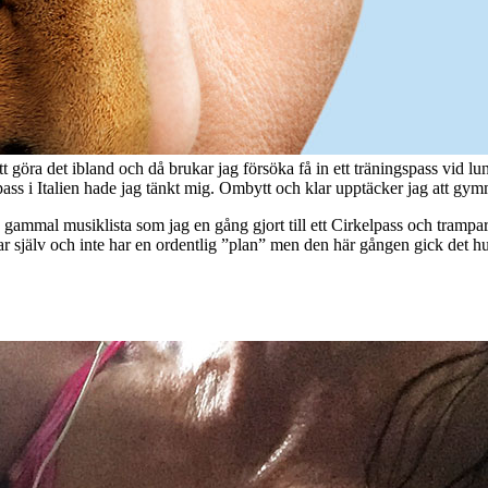
tt göra det ibland och då brukar jag försöka få in ett träningspass vid l
gspass i Italien hade jag tänkt mig. Ombytt och klar upptäcker jag att gy
en gammal musiklista som jag en gång gjort till ett Cirkelpass och trampa
nar själv och inte har en ordentlig ”plan” men den här gången gick det hur