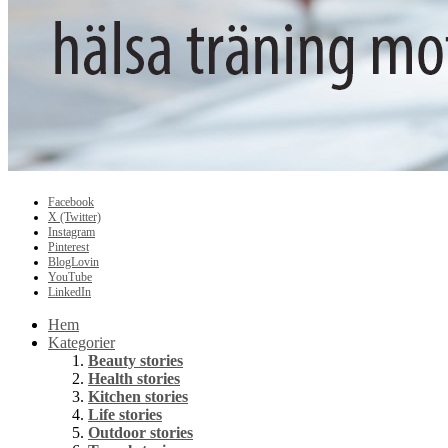
Facebook
X (Twitter)
Instagram
Pinterest
BlogLovin
YouTube
LinkedIn
Hem
Kategorier
Beauty stories
Health stories
Kitchen stories
Life stories
Outdoor stories