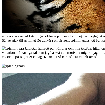
en Kick ass musiklista. I går jobbade jag hemifrån, jag har möjlighet a
Så jag gick till gymmet för att köra ett virtuellt spinningpass, ett ber
Jag letar fram ett par hörlurar och min telefon, hittar 
variationer. I vanliga fall kan jag ha svårt att motivera mig om jag trä
endorfin påslag efter ett tag. Känns ju så bara så bra efteråt också.