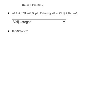
Hälsa
14/05/2016
ALLA INLÄGG på Träning 40+ Välj i listen!
ALLA
INLÄGG
på
KONTAKT
Träning
40+
Välj
i
listen!