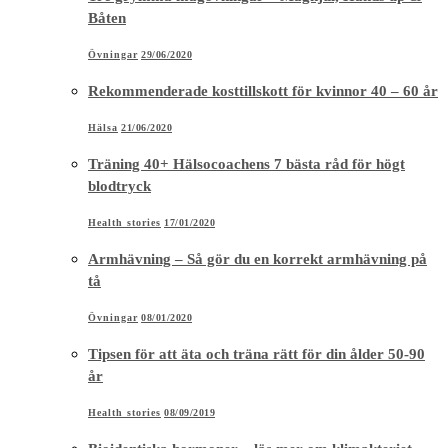
Båten
Övningar
29/06/2020
Rekommenderade kosttillskott för kvinnor 40 – 60 år
Hälsa
21/06/2020
Träning 40+ Hälsocoachens 7 bästa råd för högt
blodtryck
Health stories
17/01/2020
Armhävning – Så gör du en korrekt armhävning på
tå
Övningar
08/01/2020
Tipsen för att äta och träna rätt för din ålder 50-90
år
Health stories
08/09/2019