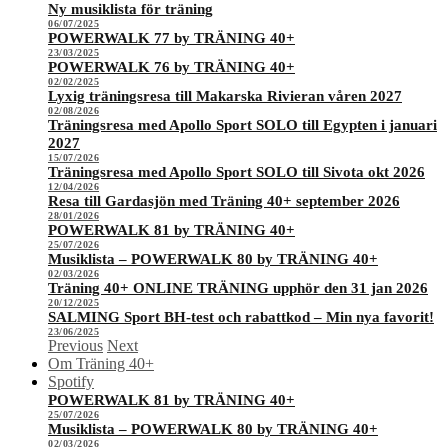
Ny musiklista för träning
06/07/2025
POWERWALK 77 by TRÄNING 40+
23/03/2025
POWERWALK 76 by TRÄNING 40+
02/02/2025
Lyxig träningsresa till Makarska Rivieran våren 2027
02/08/2026
Träningsresa med Apollo Sport SOLO till Egypten i januari
2027
15/07/2026
Träningsresa med Apollo Sport SOLO till Sivota okt 2026
12/04/2026
Resa till Gardasjön med Träning 40+ september 2026
28/01/2026
POWERWALK 81 by TRÄNING 40+
25/07/2026
Musiklista – POWERWALK 80 by TRÄNING 40+
02/03/2026
Träning 40+ ONLINE TRÄNING upphör den 31 jan 2026
20/12/2025
SALMING Sport BH-test och rabattkod – Min nya favorit!
23/06/2025
Previous
Next
Om Träning 40+
Spotify
POWERWALK 81 by TRÄNING 40+
25/07/2026
Musiklista – POWERWALK 80 by TRÄNING 40+
02/03/2026