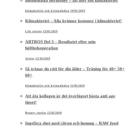
Bioidentiska hormoner – läs mer om klimakteriet
klimakteriet och kvinnohälsa
19/01/2019
Klimakteriet – Alla kvinnor kommer i klimakteriet!
Life stories
13/01/2019
ARTROS Del 3 – Resultatet efter min
höftledsoperation
Artros
23/10/2018
Så tränar du rätt för din ålder – Träning för 40+ 50+
60+
klimakteriet och kvinnohälsa
11/03/2018
Att äta kollagen är det överlägset bästa anti age
tipset!
Beauty stories
25/02/2018
Ingefära shot med citron och honung – RAW food