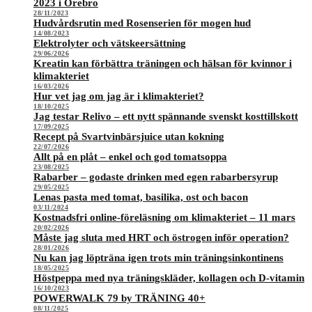
2023 i Örebro
28/11/2023
Hudvårdsrutin med Rosenserien för mogen hud
14/08/2023
Elektrolyter och vätskeersättning
29/06/2026
Kreatin kan förbättra träningen och hälsan för kvinnor i
klimakteriet
16/03/2026
Hur vet jag om jag är i klimakteriet?
18/10/2025
Jag testar Relivo – ett nytt spännande svenskt kosttillskott
17/09/2025
Recept på Svartvinbärsjuice utan kokning
22/07/2026
Allt på en plåt – enkel och god tomatsoppa
23/08/2025
Rabarber – godaste drinken med egen rabarbersyrup
29/05/2025
Lenas pasta med tomat, basilika, ost och bacon
03/11/2024
Kostnadsfri online-föreläsning om klimakteriet – 11 mars
20/02/2026
Måste jag sluta med HRT och östrogen inför operation?
28/01/2026
Nu kan jag löpträna igen trots min träningsinkontinens
18/05/2025
Höstpeppa med nya träningskläder, kollagen och D-vitamin
16/10/2023
POWERWALK 79 by TRÄNING 40+
08/11/2025