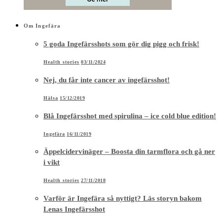
Om Ingefära
5 goda Ingefärsshots som gör dig pigg och frisk!
Health stories
03/11/2024
Nej, du får inte cancer av ingefärsshot!
Hälsa
15/12/2019
Blå Ingefärsshot med spirulina – ice cold blue edition!
Ingefära
16/11/2019
Äppelcidervinäger – Boosta din tarmflora och gå ner
i vikt
Health stories
27/11/2018
Varför är Ingefära så nyttigt? Läs storyn bakom
Lenas Ingefärsshot