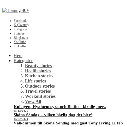
Facebook
X (Twitter)
Instagram
Pinterest
BlogLovin
YouTube
LinkedIn
Hem
Kategorier
Beauty stories
Health stories
Kitchen stories
Life stories
Outdoor stories
Travel stories
Workout stories
View All
Kollagen, Hyaluronsyra och Biotin – lär dig mer..
05/12/2025
Sköna Söndag – vilken härlig dag det blev!
15/02/2024
Välkommen till Sköna Söndag med gäst Tony Irving 11 feb