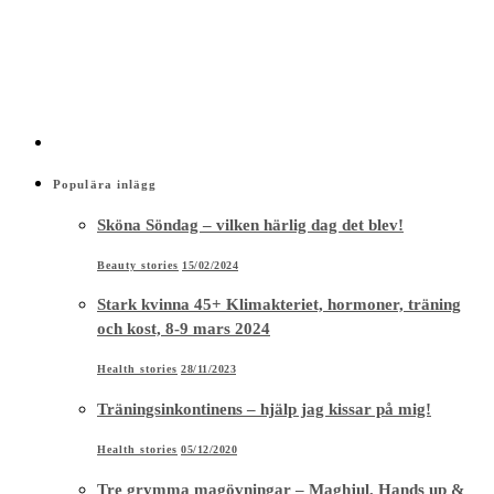
Populära inlägg
Sköna Söndag – vilken härlig dag det blev!
Beauty stories
15/02/2024
Stark kvinna 45+ Klimakteriet, hormoner, träning
och kost, 8-9 mars 2024
Health stories
28/11/2023
Träningsinkontinens – hjälp jag kissar på mig!
Health stories
05/12/2020
Tre grymma magövningar – Maghjul, Hands up &