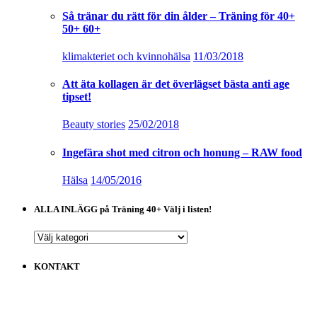
Så tränar du rätt för din ålder – Träning för 40+
50+ 60+
klimakteriet och kvinnohälsa
11/03/2018
Att äta kollagen är det överlägset bästa anti age
tipset!
Beauty stories
25/02/2018
Ingefära shot med citron och honung – RAW food
Hälsa
14/05/2016
ALLA INLÄGG på Träning 40+ Välj i listen!
ALLA
INLÄGG
på
KONTAKT
Träning
40+
Välj
i