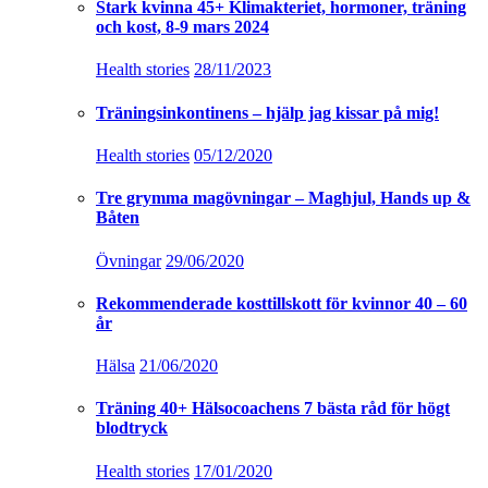
Stark kvinna 45+ Klimakteriet, hormoner, träning
och kost, 8-9 mars 2024
Health stories
28/11/2023
Träningsinkontinens – hjälp jag kissar på mig!
Health stories
05/12/2020
Tre grymma magövningar – Maghjul, Hands up &
Båten
Övningar
29/06/2020
Rekommenderade kosttillskott för kvinnor 40 – 60
år
Hälsa
21/06/2020
Träning 40+ Hälsocoachens 7 bästa råd för högt
blodtryck
Health stories
17/01/2020