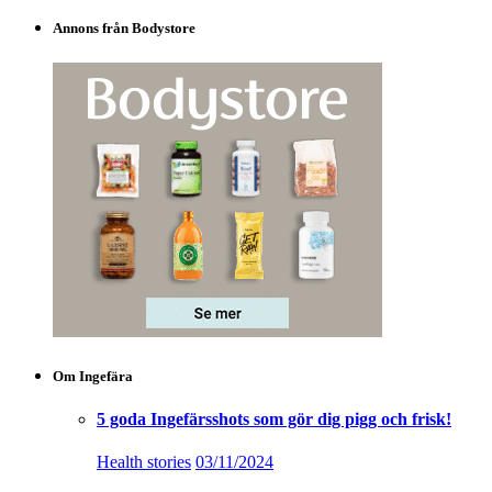
Annons från Bodystore
Om Ingefära
5 goda Ingefärsshots som gör dig pigg och frisk!
Health stories
03/11/2024