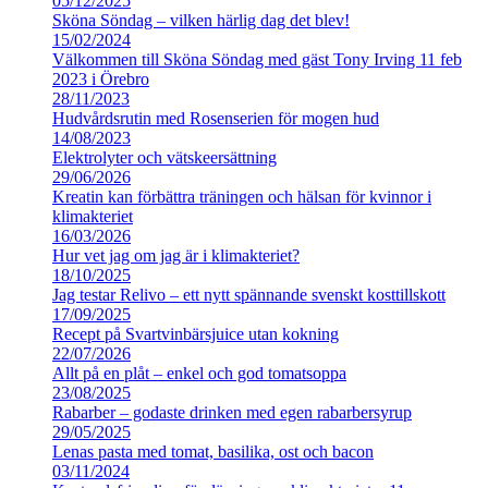
05/12/2025
Sköna Söndag – vilken härlig dag det blev!
15/02/2024
Välkommen till Sköna Söndag med gäst Tony Irving 11 feb
2023 i Örebro
28/11/2023
Hudvårdsrutin med Rosenserien för mogen hud
14/08/2023
Elektrolyter och vätskeersättning
29/06/2026
Kreatin kan förbättra träningen och hälsan för kvinnor i
klimakteriet
16/03/2026
Hur vet jag om jag är i klimakteriet?
18/10/2025
Jag testar Relivo – ett nytt spännande svenskt kosttillskott
17/09/2025
Recept på Svartvinbärsjuice utan kokning
22/07/2026
Allt på en plåt – enkel och god tomatsoppa
23/08/2025
Rabarber – godaste drinken med egen rabarbersyrup
29/05/2025
Lenas pasta med tomat, basilika, ost och bacon
03/11/2024