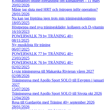
Kostnadsfri online-föreläsning om klimakteriet – 11 mars
20/02/2026
Måste jag sluta med HRT och östrogen inför operation?
28/01/2026
Nu kan jag löpträna igen trots min träningsinkontinens
18/05/2025
Höstpeppa med nya träningskläder, kollagen och D-vitamin
16/10/2023
POWERWALK 79 by TRÄNING 40+
08/11/2025
Ny musiklista för träning
06/07/2025
POWERWALK 77 by TRÄNING 40+
23/03/2025
POWERWALK 76 by TRÄNING 40+
02/02/2025
Lyxig träningsresa till Makarska Rivieran våren 2027
02/08/2026
Träningsresa med Apollo Sport SOLO till Egypten i januari
2027
15/07/2026
Träningsresa med Apollo Sport SOLO till Sivota okt 2026
12/04/2026
Resa till Gardasjön med Träning 40+ september 2026
28/01/2026