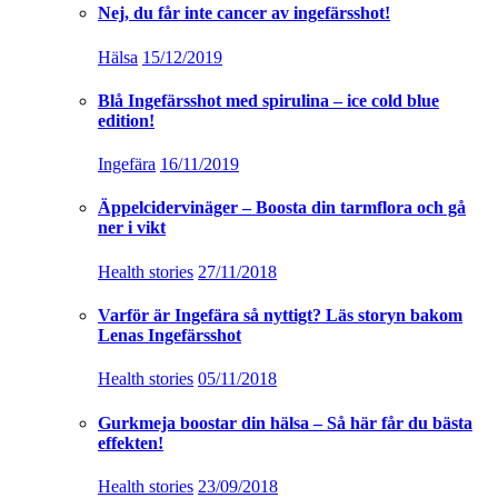
Nej, du får inte cancer av ingefärsshot!
Hälsa
15/12/2019
Blå Ingefärsshot med spirulina – ice cold blue
edition!
Ingefära
16/11/2019
Äppelcidervinäger – Boosta din tarmflora och gå
ner i vikt
Health stories
27/11/2018
Varför är Ingefära så nyttigt? Läs storyn bakom
Lenas Ingefärsshot
Health stories
05/11/2018
Gurkmeja boostar din hälsa – Så här får du bästa
effekten!
Health stories
23/09/2018