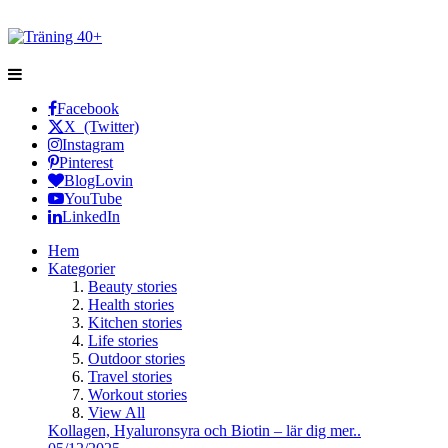
Facebook
X (Twitter)
Instagram
Pinterest
BlogLovin
YouTube
LinkedIn
Hem
Kategorier
Beauty stories
Health stories
Kitchen stories
Life stories
Outdoor stories
Travel stories
Workout stories
View All
Kollagen, Hyaluronsyra och Biotin – lär dig mer..