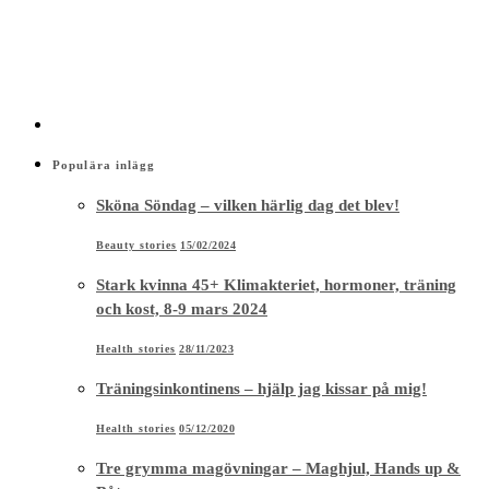
Populära inlägg
Sköna Söndag – vilken härlig dag det blev!
Beauty stories
15/02/2024
Stark kvinna 45+ Klimakteriet, hormoner, träning
och kost, 8-9 mars 2024
Health stories
28/11/2023
Träningsinkontinens – hjälp jag kissar på mig!
Health stories
05/12/2020
Tre grymma magövningar – Maghjul, Hands up &