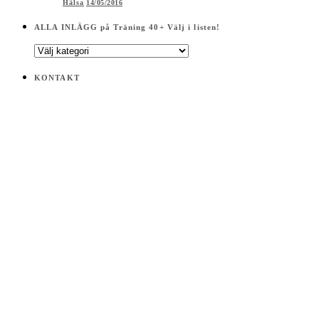
Hälsa
14/05/2016
ALLA INLÄGG på Träning 40+ Välj i listen!
ALLA
INLÄGG
på
KONTAKT
Träning
40+
Välj
i
listen!