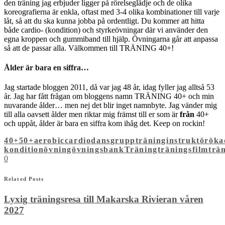
den träning jag erbjuder ligger på rörelseglädje och de olika
koreografierna är enkla, oftast med 3-4 olika kombinationer till varje
låt, så att du ska kunna jobba på ordentligt. Du kommer att hitta
både cardio- (kondition) och styrkeövningar där vi använder den
egna kroppen och gummiband till hjälp. Övningarna går att anpassa
så att de passar alla. Välkommen till TRÄNING 40+!
Ålder är bara en siffra…
Jag startade bloggen 2011, då var jag 48 år, idag fyller jag alltså 53
år. Jag har fått frågan om bloggens namn TRÄNING 40+ och min
nuvarande ålder… men nej det blir inget namnbyte. Jag vänder mig
till alla oavsett ålder men riktar mig främst till er som är
från
40+
och uppåt, ålder är bara en siffra kom ihåg det. Keep on rockin!
40+
50+
aerobic
cardio
dans
gruppträning
instruktör
öka
kondition
övning
övningsbank
Träning
träningsfilm
trä
0
Related Posts
Lyxig träningsresa till Makarska Rivieran våren
2027