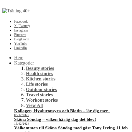
Facebook
X (Twitter)
Instagram
Pinterest
BlogLovin
YouTube
LinkedIn
Hem
Kategorier
Beauty stories
Health stories
Kitchen stories
Life stories
Outdoor stories
Travel stories
Workout stories
View All
Kollagen, Hyaluronsyra och Biotin – lär dig mer..
05/12/2025
Sköna Söndag – vilken härlig dag det blev!
15/02/2024
Välkommen till Sköna Söndag med gäst Tony Irving 11 feb