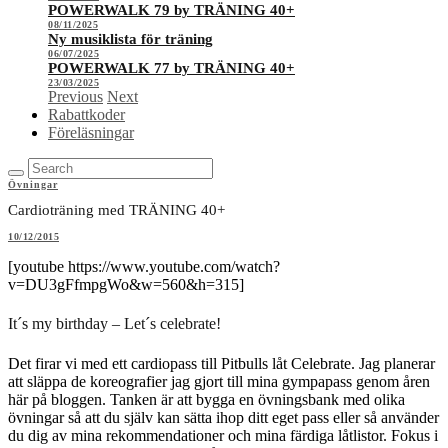
POWERWALK 79 by TRÄNING 40+
08/11/2025
Ny musiklista för träning
06/07/2025
POWERWALK 77 by TRÄNING 40+
23/03/2025
Previous
Next
Rabattkoder
Föreläsningar
Övningar
Cardioträning med TRÄNING 40+
10/12/2015
[youtube https://www.youtube.com/watch?
v=DU3gFfmpgWo&w=560&h=315]
It´s my birthday – Let´s celebrate!
Det firar vi med ett cardiopass till Pitbulls låt Celebrate. Jag planerar
att släppa de koreografier jag gjort till mina gympapass genom åren
här på bloggen. Tanken är att bygga en övningsbank med olika
övningar så att du själv kan sätta ihop ditt eget pass eller så använder
du dig av mina rekommendationer och mina färdiga låtlistor. Fokus i