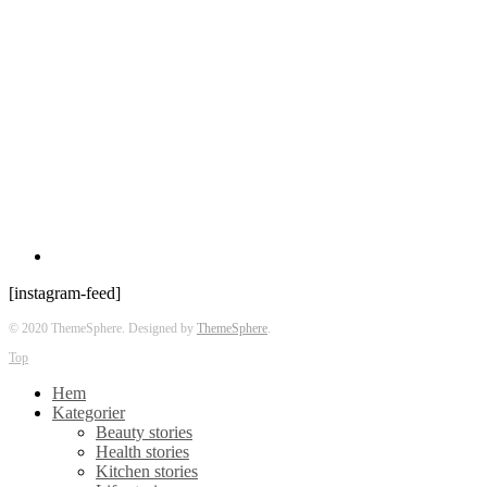
[instagram-feed]
© 2020 ThemeSphere. Designed by
ThemeSphere
.
Top
Hem
Kategorier
Beauty stories
Health stories
Kitchen stories