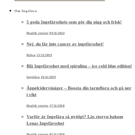
Om Ingefära
5 goda Ingefärsshots som gör dig pigg och frisk!
Health stories
03/11/2024
Nej, du får inte cancer av ingefärsshot!
Hälsa
15/12/2019
Blå Ingefärsshot med spirulina – ice cold blue edition!
Ingefära
16/11/2019
Äppelcidervinäger – Boosta din tarmflora och gå ner
i vikt
Health stories
27/11/2018
Varför är Ingefära så nyttigt? Läs storyn bakom
Lenas Ingefärsshot
Health stories
05/11/2018