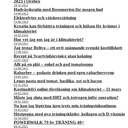
2023 i Örebro
28/11/2023
Hudvårdsrutin med Rosenserien för mogen hud
14/08/2023
Elektrolyter och vätskeersättning
29/06/2026
Kreatin kan förbättra träningen och hälsan för kvinnor i
klimakteriet
16/03/2026
Hur vet jag om jag är i klimakteriet?
18/10/2025
Jag testar Relivo – ett nytt spännande svenskt kosttillskott
17/09/2025
Recept på Svartvinbärsjuice utan kokning
22/07/2026
Allt på en plåt – enkel och god tomatsoppa
23/08/2025
Rabarber – godaste drinken med egen rabarbersyrup
29/05/2025
Lenas pasta med tomat, basilika, ost och bacon
03/11/2024
Kostnadsfri online-föreläsning om klimakteriet – 11 mars
20/02/2026
Måste jag sluta med HRT och östrogen inför operation?
28/01/2026
Nu kan jag löpträna igen trots min träningsinkontinens
18/05/2025
Höstpeppa med nya träningskläder, kollagen och D-vitamin
16/10/2023
POWERWALK 79 by TRÄNING 40+
08/11/2025