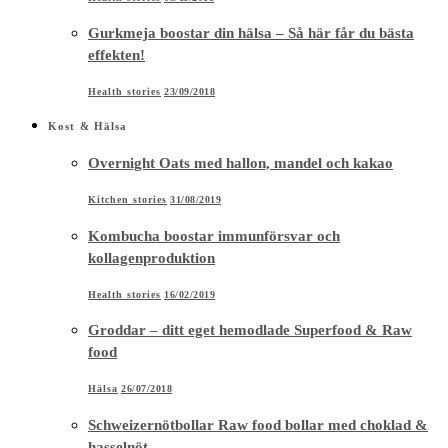
Gurkmeja boostar din hälsa – Så här får du bästa
effekten!
Health stories
23/09/2018
Kost & Hälsa
Overnight Oats med hallon, mandel och kakao
Kitchen stories
31/08/2019
Kombucha boostar immunförsvar och
kollagenproduktion
Health stories
16/02/2019
Groddar – ditt eget hemodlade Superfood & Raw
food
Hälsa
26/07/2018
Schweizernötbollar Raw food bollar med choklad &
hasselnöt