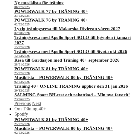
Ny musiklista för träning
06/07/2025
POWERWALK 77 by TRÄNING 40+
23/03/2025
POWERWALK 76 by TRÄNING 40+
02/02/2025
Lyxig träningsresa till Makarska Rivieran våren 2027
02/08/2026
Träningsresa med Apollo Sport SOLO till Egypten i januari
2027
15/07/2026
Träningsresa med Apollo Sport SOLO till Sivota okt 2026
12/04/2026
Resa till Gardasjön med Träning 40+ september 2026
28/01/2026
POWERWALK 81 by TRÄNING 40+
25/07/2026
Musiklista – POWERWALK 80 by TRÄNING 40+
02/03/2026
Träning 40+ ONLINE TRÄNING upphör den 31 jan 2026
20/12/2025
SALMING Sport BH-test och rabattkod – Min nya favorit!
23/06/2025
Previous
Next
Om Träning 40+
Spotify
POWERWALK 81 by TRÄNING 40+
25/07/2026
Musiklista – POWERWALK 80 by TRÄNING 40+
02/03/2026