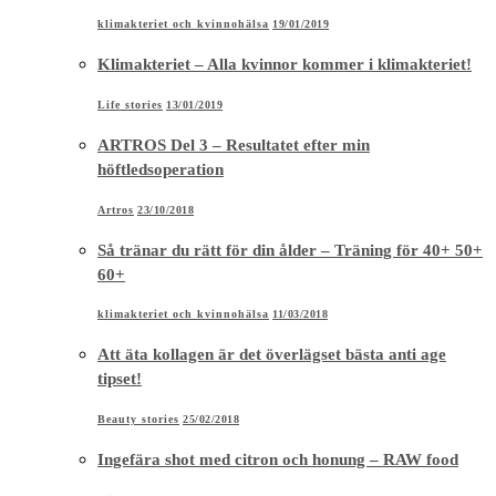
klimakteriet och kvinnohälsa
19/01/2019
Klimakteriet – Alla kvinnor kommer i klimakteriet!
Life stories
13/01/2019
ARTROS Del 3 – Resultatet efter min
höftledsoperation
Artros
23/10/2018
Så tränar du rätt för din ålder – Träning för 40+ 50+
60+
klimakteriet och kvinnohälsa
11/03/2018
Att äta kollagen är det överlägset bästa anti age
tipset!
Beauty stories
25/02/2018
Ingefära shot med citron och honung – RAW food