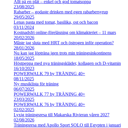
Allt på en plåt – enkel och god tomatsoppa
23/08/2025
Rabarber – godaste drinken med egen rabarbersyrup
29/05/2025
Lenas pasta med tomat, basilika, ost och bacon
03/11/2024
Kostnadsfri online-föreläsning om klimakteriet – 11 mars
20/02/2026
Måste jag sluta med HRT och östrogen inför operation?
28/01/2026
Nu kan jag löpträna igen trots min träningsinkontinens
18/05/2025
Höstpeppa med nya träningskläder, kollagen och D-vitamin
16/10/2023
POWERWALK 79 by TRÄNING 40+
08/11/2025
Ny musiklista för träning
06/07/2025
POWERWALK 77 by TRÄNING 40+
23/03/2025
POWERWALK 76 by TRÄNING 40+
02/02/2025
Lyxig träningsresa till Makarska Rivieran våren 2027
02/08/2026
Träningsresa med Apollo Sport SOLO till Egypten i januari