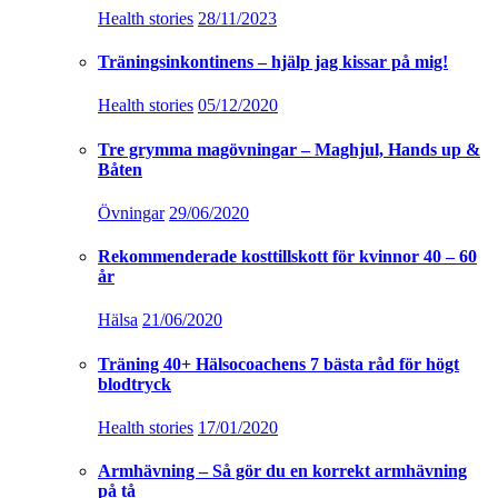
Health stories
28/11/2023
Träningsinkontinens – hjälp jag kissar på mig!
Health stories
05/12/2020
Tre grymma magövningar – Maghjul, Hands up &
Båten
Övningar
29/06/2020
Rekommenderade kosttillskott för kvinnor 40 – 60
år
Hälsa
21/06/2020
Träning 40+ Hälsocoachens 7 bästa råd för högt
blodtryck
Health stories
17/01/2020
Armhävning – Så gör du en korrekt armhävning
på tå