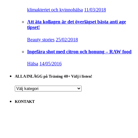
klimakteriet och kvinnohälsa
11/03/2018
Att äta kollagen är det överlägset bästa anti age
tipset!
Beauty stories
25/02/2018
Ingefära shot med citron och honung – RAW food
Hälsa
14/05/2016
ALLA INLÄGG på Träning 40+ Välj i listen!
ALLA
INLÄGG
på
KONTAKT
Träning
40+
Välj
i
listen!