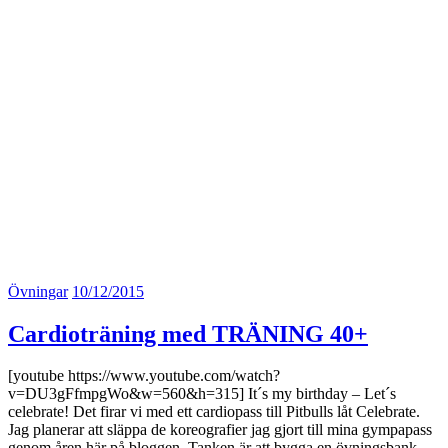
Övningar
10/12/2015
Cardioträning med TRÄNING 40+
[youtube https://www.youtube.com/watch?
v=DU3gFfmpgWo&w=560&h=315] It´s my birthday – Let´s
celebrate! Det firar vi med ett cardiopass till Pitbulls låt Celebrate.
Jag planerar att släppa de koreografier jag gjort till mina gympapass
genom åren här på bloggen. Tanken är att bygga en övningsbank…