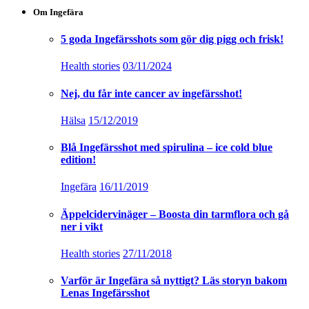
Om Ingefära
5 goda Ingefärsshots som gör dig pigg och frisk!
Health stories
03/11/2024
Nej, du får inte cancer av ingefärsshot!
Hälsa
15/12/2019
Blå Ingefärsshot med spirulina – ice cold blue
edition!
Ingefära
16/11/2019
Äppelcidervinäger – Boosta din tarmflora och gå
ner i vikt
Health stories
27/11/2018
Varför är Ingefära så nyttigt? Läs storyn bakom
Lenas Ingefärsshot