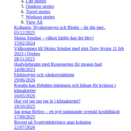
Life stories
Outdoor stories
Travel stories
Workout stories
View All
Kollagen, Hyaluronsyra och Biotin – lär dig mer..
05/12/2025
Sköna Söndag – vilken härlig dag det blev!
15/02/2024
Välkommen till Sköna Söndag med gäst Tony Irving 11 feb
2023 i Örebro
28/11/2023
Hudvårdsrutin med Rosenserien för mogen hud
14/08/2023
Elektrolyter och vätskeersättning
29/06/2026
Kreatin kan förbättra träningen och hälsan för kvinnor i
klimakteriet
16/03/2026
Hur vet jag om jag är i klimakteriet?
18/10/2025
Jag testar Relivo – ett nytt spännande svenskt kosttillskott
17/09/2025
Recept på Svartvinbärsjuice utan kokning
22/07/2026