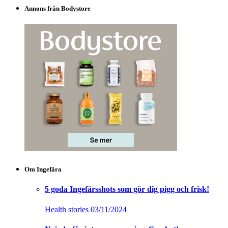
Blå Ingefärsshot med spirulina – ice cold blue
edition!
Ingefära
16/11/2019
Äppelcidervinäger – Boosta din tarmflora och gå
ner i vikt
Health stories
27/11/2018
Varför är Ingefära så nyttigt? Läs storyn bakom
Lenas Ingefärsshot
Health stories
05/11/2018
Gurkmeja boostar din hälsa – Så här får du bästa
effekten!
Health stories
23/09/2018
Kost & Hälsa