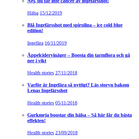
Overnight Oats med hallon, mandel och kakao
Kitchen stories
31/08/2019
Kombucha boostar immunförsvar och
kollagenproduktion
Health stories
16/02/2019
Groddar – ditt eget hemodlade Superfood & Raw
food
Hälsa
26/07/2018
Schweizernötbollar Raw food bollar med choklad
& hasselnöt
Kitchen stories
18/02/2018
Facebook
X (Twitter)
Instagram
Pinterest
BlogLovin
YouTube
LinkedIn