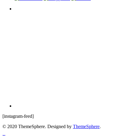
Kategorier
Beauty stories
Health stories
Kitchen stories
Life stories
Outdoor stories
Travel stories
Workout stories
Om Träning 40+
Spotify
Rabattkoder
Föreläsningar