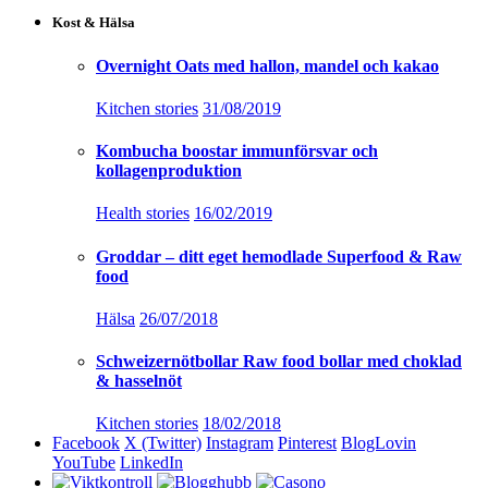
[instagram-feed]
© 2020 ThemeSphere. Designed by
ThemeSphere
.
Top
Hem