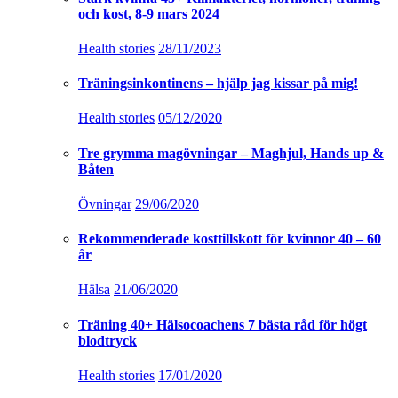
Övningar
08/01/2020
Tipsen för att äta och träna rätt för din ålder 50-90
år
Health stories
08/09/2019
Bioidentiska hormoner – läs mer om klimakteriet
klimakteriet och kvinnohälsa
19/01/2019
Klimakteriet – Alla kvinnor kommer i klimakteriet!
Life stories
13/01/2019
ARTROS Del 3 – Resultatet efter min
höftledsoperation
Artros
23/10/2018
Så tränar du rätt för din ålder – Träning för 40+
50+ 60+