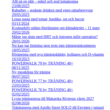
Allt på en plåt – enkel och god tomatsoppa
23/08/2025
Rabarber – godaste drinken med egen rabarbersyrup
29/05/2025
Lenas pasta med tomat, basilika, ost och bacon
03/11/2024
Kostnadsfri online-föreläsning om klimakteriet – 11 mars
20/02/2026
Måste jag sluta med HRT och östrogen inför operation?
28/01/2026
Nu kan jag löpträna igen trots min träningsinkontinens
18/05/2025
Höstpeppa med nya träningskläder, kollagen och D-vitamin
16/10/2023
POWERWALK 79 by TRÄNING 40+
08/11/2025
Ny musiklista för träning
06/07/2025
POWERWALK 77 by TRÄNING 40+
23/03/2025
POWERWALK 76 by TRÄNING 40+
02/02/2025
Lyxig träningsresa till Makarska Rivieran våren 2027
02/08/2026
Träningsresa med Apollo Sport SOLO till Egypten i januari