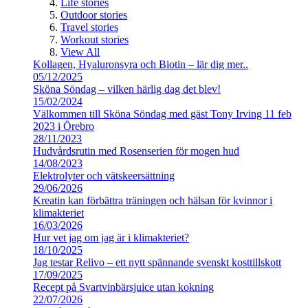
Life stories
Outdoor stories
Travel stories
Workout stories
View All
Kollagen, Hyaluronsyra och Biotin – lär dig mer..
05/12/2025
Sköna Söndag – vilken härlig dag det blev!
15/02/2024
Välkommen till Sköna Söndag med gäst Tony Irving 11 feb
2023 i Örebro
28/11/2023
Hudvårdsrutin med Rosenserien för mogen hud
14/08/2023
Elektrolyter och vätskeersättning
29/06/2026
Kreatin kan förbättra träningen och hälsan för kvinnor i
klimakteriet
16/03/2026
Hur vet jag om jag är i klimakteriet?
18/10/2025
Jag testar Relivo – ett nytt spännande svenskt kosttillskott
17/09/2025
Recept på Svartvinbärsjuice utan kokning
22/07/2026