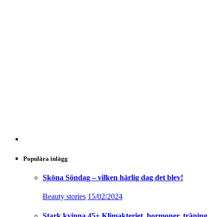
Health stories
28/11/2023
Träningsinkontinens – hjälp jag kissar på mig!
Health stories
05/12/2020
Tre grymma magövningar – Maghjul, Hands up &
Båten
Övningar
29/06/2020
Rekommenderade kosttillskott för kvinnor 40 – 60
år
Hälsa
21/06/2020
Träning 40+ Hälsocoachens 7 bästa råd för högt
blodtryck
Health stories
17/01/2020
Armhävning – Så gör du en korrekt armhävning
på tå