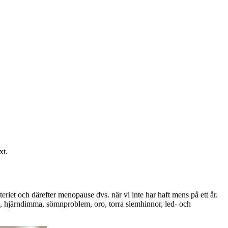
xt.
kteriet och därefter menopause dvs. när vi inte har haft mens på ett år.
n, hjärndimma, sömnproblem, oro, torra slemhinnor, led- och