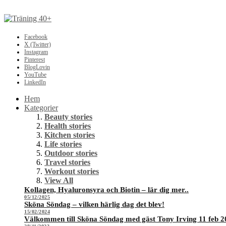
Facebook
X (Twitter)
Instagram
Pinterest
BlogLovin
YouTube
LinkedIn
Hem
Kategorier
Beauty stories
Health stories
Kitchen stories
Life stories
Outdoor stories
Travel stories
Workout stories
View All
Kollagen, Hyaluronsyra och Biotin – lär dig mer..
05/12/2025
Sköna Söndag – vilken härlig dag det blev!
15/02/2024
Välkommen till Sköna Söndag med gäst Tony Irving 11 feb 2