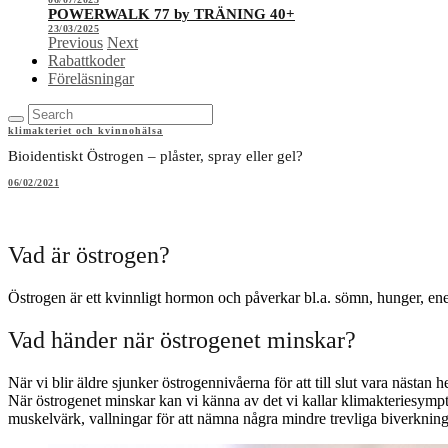
POWERWALK 77 by TRÄNING 40+
23/03/2025
Previous
Next
Rabattkoder
Föreläsningar
klimakteriet och kvinnohälsa
Bioidentiskt Östrogen – plåster, spray eller gel?
06/02/2021
Vad är östrogen?
Östrogen är ett kvinnligt hormon och påverkar bl.a. sömn, hunger, ene
Vad händer när östrogenet minskar?
När vi blir äldre sjunker östrogennivåerna för att till slut vara nästan 
När östrogenet minskar kan vi känna av det vi kallar klimakteriesymp
muskelvärk, vallningar för att nämna några mindre trevliga biverkning