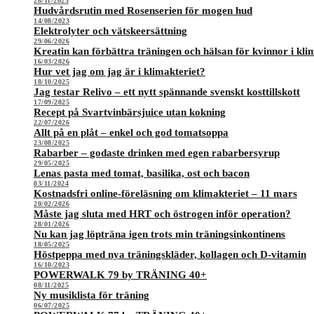
28/11/2023
Hudvårdsrutin med Rosenserien för mogen hud
14/08/2023
Elektrolyter och vätskeersättning
29/06/2026
Kreatin kan förbättra träningen och hälsan för kvinnor i kli
16/03/2026
Hur vet jag om jag är i klimakteriet?
18/10/2025
Jag testar Relivo – ett nytt spännande svenskt kosttillskott
17/09/2025
Recept på Svartvinbärsjuice utan kokning
22/07/2026
Allt på en plåt – enkel och god tomatsoppa
23/08/2025
Rabarber – godaste drinken med egen rabarbersyrup
29/05/2025
Lenas pasta med tomat, basilika, ost och bacon
03/11/2024
Kostnadsfri online-föreläsning om klimakteriet – 11 mars
20/02/2026
Måste jag sluta med HRT och östrogen inför operation?
28/01/2026
Nu kan jag löpträna igen trots min träningsinkontinens
18/05/2025
Höstpeppa med nya träningskläder, kollagen och D-vitamin
16/10/2023
POWERWALK 79 by TRÄNING 40+
08/11/2025
Ny musiklista för träning
06/07/2025