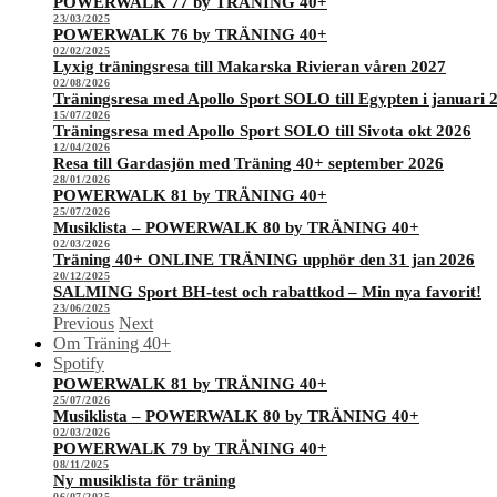
POWERWALK 77 by TRÄNING 40+
23/03/2025
POWERWALK 76 by TRÄNING 40+
02/02/2025
Lyxig träningsresa till Makarska Rivieran våren 2027
02/08/2026
Träningsresa med Apollo Sport SOLO till Egypten i januari 
15/07/2026
Träningsresa med Apollo Sport SOLO till Sivota okt 2026
12/04/2026
Resa till Gardasjön med Träning 40+ september 2026
28/01/2026
POWERWALK 81 by TRÄNING 40+
25/07/2026
Musiklista – POWERWALK 80 by TRÄNING 40+
02/03/2026
Träning 40+ ONLINE TRÄNING upphör den 31 jan 2026
20/12/2025
SALMING Sport BH-test och rabattkod – Min nya favorit!
23/06/2025
Previous
Next
Om Träning 40+
Spotify
POWERWALK 81 by TRÄNING 40+
25/07/2026
Musiklista – POWERWALK 80 by TRÄNING 40+
02/03/2026
POWERWALK 79 by TRÄNING 40+
08/11/2025
Ny musiklista för träning
06/07/2025