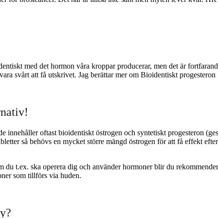
identiskt med det hormon våra kroppar producerar, men det är fortfarande
 vara svårt att få utskrivet. Jag berättar mer om Bioidentiskt progester
rnativ!
 innehåller oftast bioidentiskt östrogen och syntetiskt progesteron (ges
etter så behövs en mycket större mängd östrogen för att få effekt eft
m du t.ex. ska operera dig och använder hormoner blir du rekommenderad 
er som tillförs via huden.
ay?