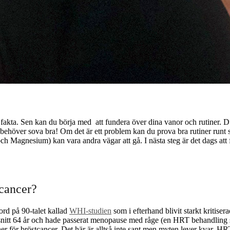
da på fakta. Sen kan du börja med att fundera över dina vanor och rutiner.
 behöver sova bra! Om det är ett problem kan du prova bra rutiner runt s
och Magnesium) kan vara andra vägar att gå. I nästa steg är det dags at
tcancer?
ord på 90-talet kallad
WHI-studien
som i efterhand blivit starkt kritise
nitt 64 år och hade passerat menopause med råge (en HRT behandling sk
r för bröstcancer. Det här är alltså inte sant men myten lever kvar. HRT