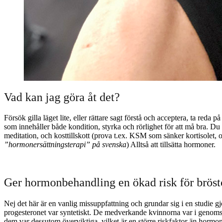
Vad kan jag göra åt det?
Försök gilla läget lite, eller rättare sagt förstå och acceptera, ta re
som innehåller både kondition, styrka och rörlighet för att må bra. Du
meditation, och kosttillskott (prova t.ex. KSM som sänker kortisolet, 
”hormonersättningsterapi” på svenska
) Alltså att tillsätta hormoner.
Ger hormonbehandling en ökad risk för brös
Nej det här är en vanlig missuppfattning och grundar sig i en studie gj
progesteronet var syntetiskt. De medverkande kvinnorna var i genoms
dem var dessutom överviktiga, vilket är en större riskfaktor än hormone