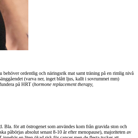
 Du behöver ordentlig och näringsrik mat samt träning på en rimlig nivå
änggåendet (varva ner, inget blått ljus, kallt i sovrummet mm)
t fundera på HRT (
hormone replacement therapy,
rad. Bla. för att östrogenet som användes kom från gravida ston och
a påbörjas absolut senast 8-10 år efter menopause), majoriteten av
 innebär en liten ökad risk för cancer men de flesta tycker att