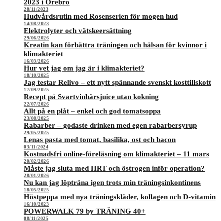
2023 i Örebro
28/11/2023
Hudvårdsrutin med Rosenserien för mogen hud
14/08/2023
Elektrolyter och vätskeersättning
29/06/2026
Kreatin kan förbättra träningen och hälsan för kvinnor i
klimakteriet
16/03/2026
Hur vet jag om jag är i klimakteriet?
18/10/2025
Jag testar Relivo – ett nytt spännande svenskt kosttillskott
17/09/2025
Recept på Svartvinbärsjuice utan kokning
22/07/2026
Allt på en plåt – enkel och god tomatsoppa
23/08/2025
Rabarber – godaste drinken med egen rabarbersyrup
29/05/2025
Lenas pasta med tomat, basilika, ost och bacon
03/11/2024
Kostnadsfri online-föreläsning om klimakteriet – 11 mars
20/02/2026
Måste jag sluta med HRT och östrogen inför operation?
28/01/2026
Nu kan jag löpträna igen trots min träningsinkontinens
18/05/2025
Höstpeppa med nya träningskläder, kollagen och D-vitamin
16/10/2023
POWERWALK 79 by TRÄNING 40+
08/11/2025