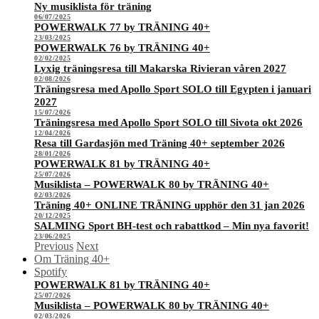
Ny musiklista för träning
06/07/2025
POWERWALK 77 by TRÄNING 40+
23/03/2025
POWERWALK 76 by TRÄNING 40+
02/02/2025
Lyxig träningsresa till Makarska Rivieran våren 2027
02/08/2026
Träningsresa med Apollo Sport SOLO till Egypten i januari
2027
15/07/2026
Träningsresa med Apollo Sport SOLO till Sivota okt 2026
12/04/2026
Resa till Gardasjön med Träning 40+ september 2026
28/01/2026
POWERWALK 81 by TRÄNING 40+
25/07/2026
Musiklista – POWERWALK 80 by TRÄNING 40+
02/03/2026
Träning 40+ ONLINE TRÄNING upphör den 31 jan 2026
20/12/2025
SALMING Sport BH-test och rabattkod – Min nya favorit!
23/06/2025
Previous
Next
Om Träning 40+
Spotify
POWERWALK 81 by TRÄNING 40+
25/07/2026
Musiklista – POWERWALK 80 by TRÄNING 40+
02/03/2026