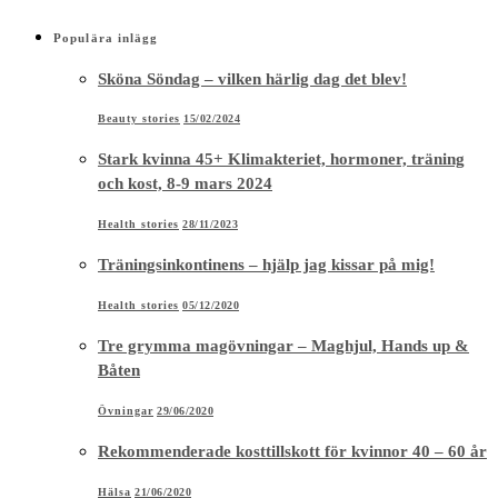
Populära inlägg
Sköna Söndag – vilken härlig dag det blev!
Beauty stories
15/02/2024
Stark kvinna 45+ Klimakteriet, hormoner, träning
och kost, 8-9 mars 2024
Health stories
28/11/2023
Träningsinkontinens – hjälp jag kissar på mig!
Health stories
05/12/2020
Tre grymma magövningar – Maghjul, Hands up &
Båten
Övningar
29/06/2020
Rekommenderade kosttillskott för kvinnor 40 – 60 år
Hälsa
21/06/2020