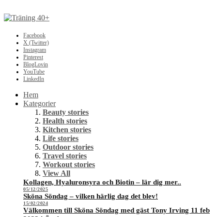
Facebook
X (Twitter)
Instagram
Pinterest
BlogLovin
YouTube
LinkedIn
Hem
Kategorier
Beauty stories
Health stories
Kitchen stories
Life stories
Outdoor stories
Travel stories
Workout stories
View All
Kollagen, Hyaluronsyra och Biotin – lär dig mer..
05/12/2025
Sköna Söndag – vilken härlig dag det blev!
15/02/2024
Välkommen till Sköna Söndag med gäst Tony Irving 11 feb