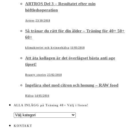
ARTROS Del 3 – Resultatet efter min
höftledsoperation
Artros
23/10/2018
Så tränar du rätt för din ålder – Träning för 40+ 50+
60+
klimakteriet och kvinnohälsa
11/03/2018
Att äta kollagen är det överlägset bästa anti age
tipset!
Beauty stories
25/02/2018
Ingefära shot med citron och honung – RAW food
Hälsa
14/05/2016
ALLA INLÄGG på Träning 40+ Välj i listen!
ALLA
INLÄGG
på
KONTAKT