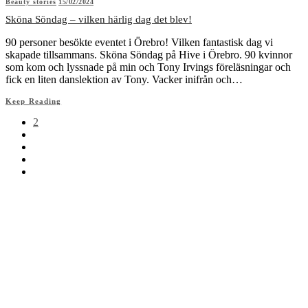
Beauty stories
15/02/2024
Sköna Söndag – vilken härlig dag det blev!
90 personer besökte eventet i Örebro! Vilken fantastisk dag vi
skapade tillsammans. Sköna Söndag på Hive i Örebro. 90 kvinnor
som kom och lyssnade på min och Tony Irvings föreläsningar och
fick en liten danslektion av Tony. Vacker inifrån och…
Keep Reading
2