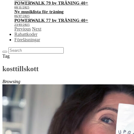
POWERWALK 79 by TRÄNING 40+
08/11/2025
Ny musiklista för träning
06/07/2025
POWERWALK 77 by TRÄNING 40+
23/03/2025
Previous
Next
Rabattkoder
Föreläsningar
Tag
kosttillskott
Browsing