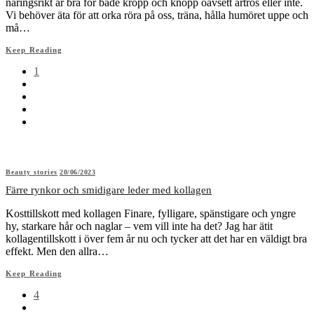
näringsrikt är bra för både kropp och knopp oavsett artros eller inte.
Vi behöver äta för att orka röra på oss, träna, hålla humöret uppe och
må…
Keep Reading
1
Beauty stories
20/06/2023
Färre rynkor och smidigare leder med kollagen
Kosttillskott med kollagen Finare, fylligare, spänstigare och yngre
hy, starkare hår och naglar – vem vill inte ha det? Jag har ätit
kollagentillskott i över fem år nu och tycker att det har en väldigt bra
effekt. Men den allra…
Keep Reading
4