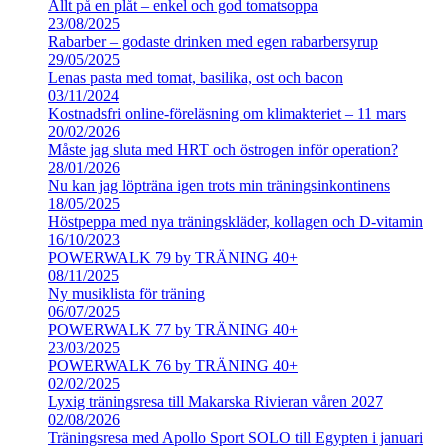
Allt på en plåt – enkel och god tomatsoppa
23/08/2025
Rabarber – godaste drinken med egen rabarbersyrup
29/05/2025
Lenas pasta med tomat, basilika, ost och bacon
03/11/2024
Kostnadsfri online-föreläsning om klimakteriet – 11 mars
20/02/2026
Måste jag sluta med HRT och östrogen inför operation?
28/01/2026
Nu kan jag löpträna igen trots min träningsinkontinens
18/05/2025
Höstpeppa med nya träningskläder, kollagen och D-vitamin
16/10/2023
POWERWALK 79 by TRÄNING 40+
08/11/2025
Ny musiklista för träning
06/07/2025
POWERWALK 77 by TRÄNING 40+
23/03/2025
POWERWALK 76 by TRÄNING 40+
02/02/2025
Lyxig träningsresa till Makarska Rivieran våren 2027
02/08/2026
Träningsresa med Apollo Sport SOLO till Egypten i januari