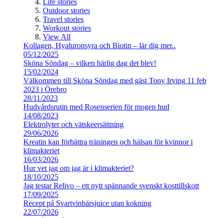
Life stories
Outdoor stories
Travel stories
Workout stories
View All
Kollagen, Hyaluronsyra och Biotin – lär dig mer..
05/12/2025
Sköna Söndag – vilken härlig dag det blev!
15/02/2024
Välkommen till Sköna Söndag med gäst Tony Irving 11 feb
2023 i Örebro
28/11/2023
Hudvårdsrutin med Rosenserien för mogen hud
14/08/2023
Elektrolyter och vätskeersättning
29/06/2026
Kreatin kan förbättra träningen och hälsan för kvinnor i
klimakteriet
16/03/2026
Hur vet jag om jag är i klimakteriet?
18/10/2025
Jag testar Relivo – ett nytt spännande svenskt kosttillskott
17/09/2025
Recept på Svartvinbärsjuice utan kokning
22/07/2026