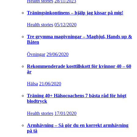
Health stories
28/11/2023
Träningsinkontinens – hjälp jag kissar på mig!
Health stories
05/12/2020
Tre grymma magövningar – Maghjul, Hands up &
Båten
Övningar
29/06/2020
Rekommenderade kosttillskott för kvinnor 40 – 60
år
Hälsa
21/06/2020
Träning 40+ Hälsocoachens 7 bästa råd för högt
blodtryck
Health stories
17/01/2020
Armhävning – Så gör du en korrekt armhävning
på tå