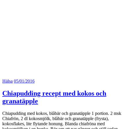
Hälsa
05/01/2016
Chiapudding recept med kokos och
granatäpple
Chiapudding med kokos, blåbär och granatäpple 1 portion. 2 msk
Chiafrön, 2 dl kokosmjölk, blåbär och granatäpple (frysta),
kokosflakes, lite flytande honung. Blanda chiafröna med
kokosmjölken i en bunke. Rör om ett par gånger och ställ sedan