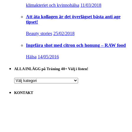
klimakteriet och kvinnohälsa
11/03/2018
Att äta kollagen är det överlägset bästa anti age
tipset!
Beauty stories
25/02/2018
Ingefära shot med citron och honung – RAW food
Hälsa
14/05/2016
ALLA INLÄGG på Träning 40+ Välj i listen!
ALLA
INLÄGG
på
KONTAKT
Träning
40+
Välj
i
listen!