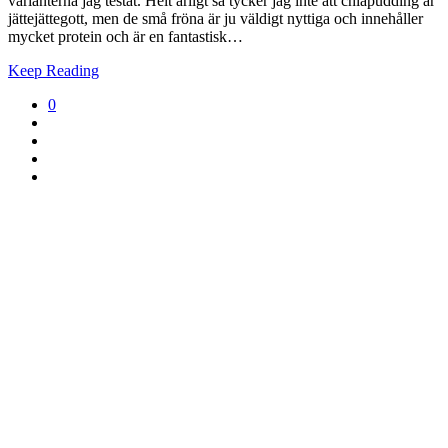
varianterna jag testat. Helt ärligt så tycker jag inte att chiapudding är
jättejättegott, men de små fröna är ju väldigt nyttiga och innehåller
mycket protein och är en fantastisk…
Keep Reading
0