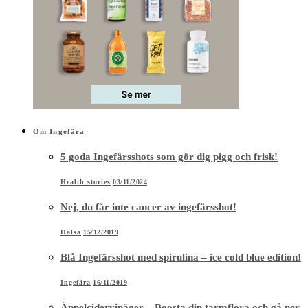
Om Ingefära
5 goda Ingefärsshots som gör dig pigg och frisk!
Health stories
03/11/2024
Nej, du får inte cancer av ingefärsshot!
Hälsa
15/12/2019
Blå Ingefärsshot med spirulina – ice cold blue edition!
Ingefära
16/11/2019
Äppelcidervinäger – Boosta din tarmflora och gå ner