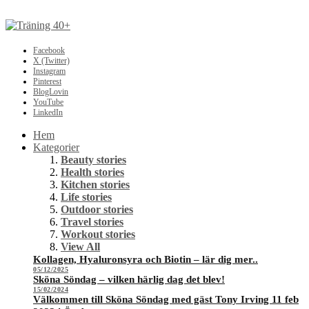
Facebook
X (Twitter)
Instagram
Pinterest
BlogLovin
YouTube
LinkedIn
Hem
Kategorier
Beauty stories
Health stories
Kitchen stories
Life stories
Outdoor stories
Travel stories
Workout stories
View All
Kollagen, Hyaluronsyra och Biotin – lär dig mer..
05/12/2025
Sköna Söndag – vilken härlig dag det blev!
15/02/2024
Välkommen till Sköna Söndag med gäst Tony Irving 11 feb