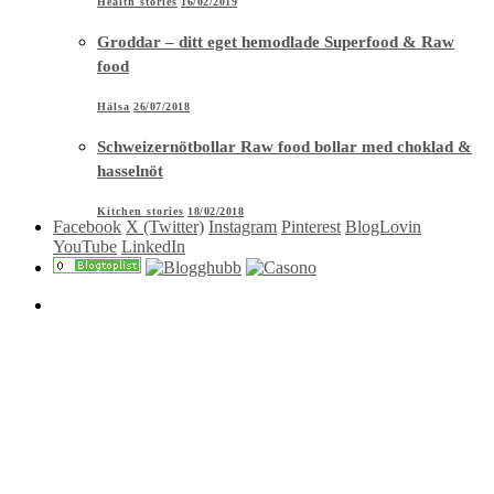
Health stories
16/02/2019
Groddar – ditt eget hemodlade Superfood & Raw
food
Hälsa
26/07/2018
Schweizernötbollar Raw food bollar med choklad &
hasselnöt
Kitchen stories
18/02/2018
Facebook
X (Twitter)
Instagram
Pinterest
BlogLovin
YouTube
LinkedIn