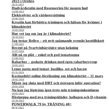
2023 i Örebro
28/11/2023
Hudvårdsrutin med Rosenserien för mogen hud
14/08/2023
Elektrolyter och vätskeersättning
29/06/2026
Kreatin kan förbättra träningen och hälsan för kvinnor i
klimakteriet
16/03/2026
Hur vet jag om jag är i klimakteriet?
18/10/2025
Jag testar Relivo – ett nytt spännande svenskt kosttillskott
17/09/2025
Recept på Svartvinbärsjuice utan kokning
22/07/2026
Allt på en plåt – enkel och god tomatsoppa
23/08/2025
Rabarber – godaste drinken med egen rabarbersyrup
29/05/2025
Lenas pasta med tomat, basilika, ost och bacon
03/11/2024
Kostnadsfri online-föreläsning om klimakteriet – 11 mars
20/02/2026
Måste jag sluta med HRT och östrogen inför operation?
28/01/2026
Nu kan jag löpträna igen trots min träningsinkontinens
18/05/2025
Höstpeppa med nya träningskläder, kollagen och D-vitamin
16/10/2023
POWERWALK 79 by TRÄNING 40+
08/11/2025