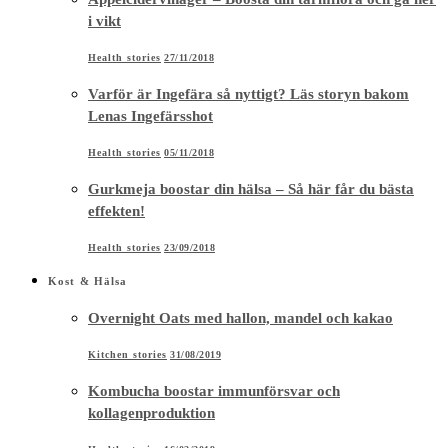
i vikt
Health stories
27/11/2018
Varför är Ingefära så nyttigt? Läs storyn bakom
Lenas Ingefärsshot
Health stories
05/11/2018
Gurkmeja boostar din hälsa – Så här får du bästa
effekten!
Health stories
23/09/2018
Kost & Hälsa
Overnight Oats med hallon, mandel och kakao
Kitchen stories
31/08/2019
Kombucha boostar immunförsvar och
kollagenproduktion