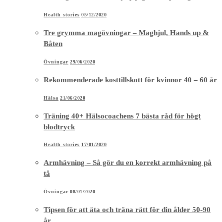
Health stories
05/12/2020
Tre grymma magövningar – Maghjul, Hands up &
Båten
Övningar
29/06/2020
Rekommenderade kosttillskott för kvinnor 40 – 60 år
Hälsa
21/06/2020
Träning 40+ Hälsocoachens 7 bästa råd för högt
blodtryck
Health stories
17/01/2020
Armhävning – Så gör du en korrekt armhävning på
tå
Övningar
08/01/2020
Tipsen för att äta och träna rätt för din ålder 50-90
år