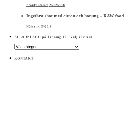
Beauty stories
25/02/2018
Ingefära shot med citron och honung – RAW food
Hälsa
14/05/2016
ALLA INLÄGG på Träning 40+ Välj i listen!
ALLA
INLÄGG
på
KONTAKT
Träning
40+
Välj
i
listen!