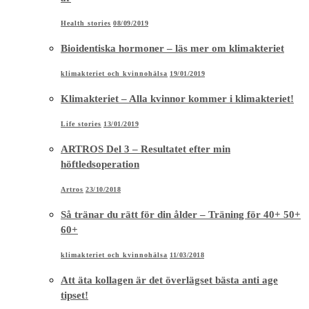
Health stories
08/09/2019
Bioidentiska hormoner – läs mer om klimakteriet
klimakteriet och kvinnohälsa
19/01/2019
Klimakteriet – Alla kvinnor kommer i klimakteriet!
Life stories
13/01/2019
ARTROS Del 3 – Resultatet efter min
höftledsoperation
Artros
23/10/2018
Så tränar du rätt för din ålder – Träning för 40+ 50+
60+
klimakteriet och kvinnohälsa
11/03/2018
Att äta kollagen är det överlägset bästa anti age
tipset!