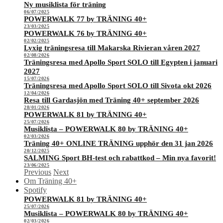
Ny musiklista för träning
06/07/2025
POWERWALK 77 by TRÄNING 40+
23/03/2025
POWERWALK 76 by TRÄNING 40+
02/02/2025
Lyxig träningsresa till Makarska Rivieran våren 2027
02/08/2026
Träningsresa med Apollo Sport SOLO till Egypten i januari
2027
15/07/2026
Träningsresa med Apollo Sport SOLO till Sivota okt 2026
12/04/2026
Resa till Gardasjön med Träning 40+ september 2026
28/01/2026
POWERWALK 81 by TRÄNING 40+
25/07/2026
Musiklista – POWERWALK 80 by TRÄNING 40+
02/03/2026
Träning 40+ ONLINE TRÄNING upphör den 31 jan 2026
20/12/2025
SALMING Sport BH-test och rabattkod – Min nya favorit!
23/06/2025
Previous
Next
Om Träning 40+
Spotify
POWERWALK 81 by TRÄNING 40+
25/07/2026
Musiklista – POWERWALK 80 by TRÄNING 40+
02/03/2026