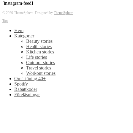
[instagram-feed]
© 2020 ThemeSphere. Designed by
ThemeSphere
.
Top
Hem
Kategorier
Beauty stories
Health stories
Kitchen stories
Life stories
Outdoor stories
Travel stories
Workout stories
Om Träning 40+
Spotify
Rabattkoder
Föreläsningar