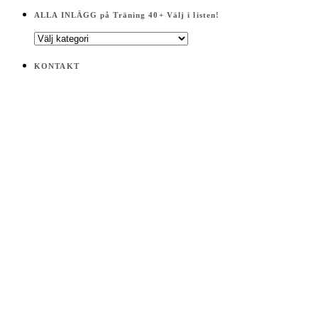
ALLA INLÄGG på Träning 40+ Välj i listen!
ALLA
INLÄGG
på
KONTAKT
Träning
40+
Välj
i
listen!