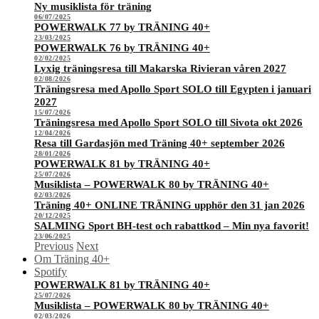
Ny musiklista för träning
06/07/2025
POWERWALK 77 by TRÄNING 40+
23/03/2025
POWERWALK 76 by TRÄNING 40+
02/02/2025
Lyxig träningsresa till Makarska Rivieran våren 2027
02/08/2026
Träningsresa med Apollo Sport SOLO till Egypten i januari
2027
15/07/2026
Träningsresa med Apollo Sport SOLO till Sivota okt 2026
12/04/2026
Resa till Gardasjön med Träning 40+ september 2026
28/01/2026
POWERWALK 81 by TRÄNING 40+
25/07/2026
Musiklista – POWERWALK 80 by TRÄNING 40+
02/03/2026
Träning 40+ ONLINE TRÄNING upphör den 31 jan 2026
20/12/2025
SALMING Sport BH-test och rabattkod – Min nya favorit!
23/06/2025
Previous
Next
Om Träning 40+
Spotify
POWERWALK 81 by TRÄNING 40+
25/07/2026
Musiklista – POWERWALK 80 by TRÄNING 40+
02/03/2026