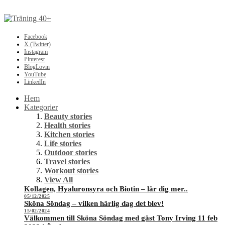
Facebook
X (Twitter)
Instagram
Pinterest
BlogLovin
YouTube
LinkedIn
Hem
Kategorier
Beauty stories
Health stories
Kitchen stories
Life stories
Outdoor stories
Travel stories
Workout stories
View All
Kollagen, Hyaluronsyra och Biotin – lär dig mer..
05/12/2025
Sköna Söndag – vilken härlig dag det blev!
15/02/2024
Välkommen till Sköna Söndag med gäst Tony Irving 11 feb