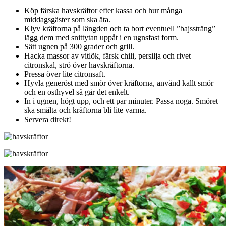
Köp färska havskräftor efter kassa och hur många
middagsgäster som ska äta.
Klyv kräftorna på längden och ta bort eventuell ”bajssträng”
lägg dem med snittytan uppåt i en ugnsfast form.
Sätt ugnen på 300 grader och grill.
Hacka massor av vitlök, färsk chili, persilja och rivet
citronskal, strö över havskräftorna.
Pressa över lite citronsaft.
Hyvla generöst med smör över kräftorna, använd kallt smör
och en osthyvel så går det enkelt.
In i ugnen, högt upp, och ett par minuter. Passa noga. Smöret
ska smälta och kräftorna bli lite varma.
Servera direkt!