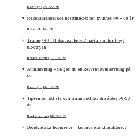
Övningar
29/06/2020
Rekommenderade kosttillskott för kvinnor 40 – 60 år
Hälsa
21/06/2020
Träning 40+ Hälsocoachens 7 bästa råd för högt
blodtryck
Health stories
17/01/2020
Armhävning – Så gör du en korrekt armhävning på
tå
Övningar
08/01/2020
Tipsen för att äta och träna rätt för din ålder 50-90
år
Health stories
08/09/2019
Bioidentiska hormoner – läs mer om klimakteriet