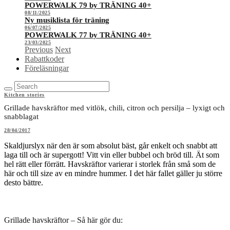
POWERWALK 79 by TRÄNING 40+
08/11/2025
Ny musiklista för träning
06/07/2025
POWERWALK 77 by TRÄNING 40+
23/03/2025
Previous
Next
Rabattkoder
Föreläsningar
Kitchen stories
Grillade havskräftor med vitlök, chili, citron och persilja – lyxigt och
snabblagat
28/04/2017
Skaldjurslyx när den är som absolut bäst, går enkelt och snabbt att
laga till och är supergott! Vitt vin eller bubbel och bröd till. Ät som
hel rätt eller förrätt. Havskräftor varierar i storlek från små som de
här och till size av en mindre hummer. I det här fallet gäller ju större
desto bättre.
Grillade havskräftor – Så här gör du: