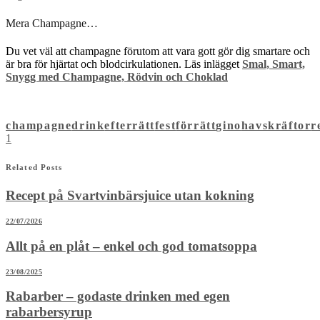
Mera Champagne…
Du vet väl att champagne förutom att vara gott gör dig smartare och
är bra för hjärtat och blodcirkulationen. Läs inlägget
Smal, Smart,
Snygg med Champagne, Rödvin och Choklad
champagne
drink
efterrätt
fest
förrätt
gino
havskräftor
r
1
Related Posts
Recept på Svartvinbärsjuice utan kokning
22/07/2026
Allt på en plåt – enkel och god tomatsoppa
23/08/2025
Rabarber – godaste drinken med egen
rabarbersyrup