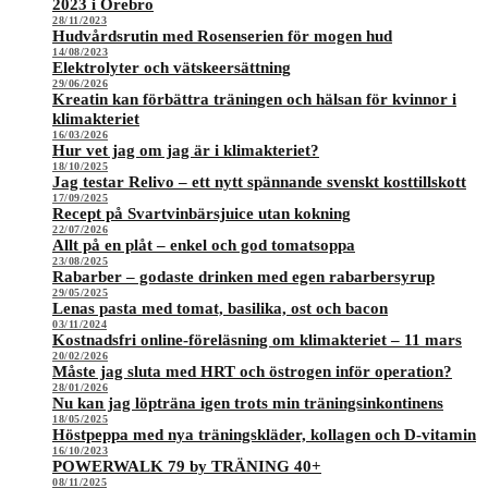
2023 i Örebro
28/11/2023
Hudvårdsrutin med Rosenserien för mogen hud
14/08/2023
Elektrolyter och vätskeersättning
29/06/2026
Kreatin kan förbättra träningen och hälsan för kvinnor i
klimakteriet
16/03/2026
Hur vet jag om jag är i klimakteriet?
18/10/2025
Jag testar Relivo – ett nytt spännande svenskt kosttillskott
17/09/2025
Recept på Svartvinbärsjuice utan kokning
22/07/2026
Allt på en plåt – enkel och god tomatsoppa
23/08/2025
Rabarber – godaste drinken med egen rabarbersyrup
29/05/2025
Lenas pasta med tomat, basilika, ost och bacon
03/11/2024
Kostnadsfri online-föreläsning om klimakteriet – 11 mars
20/02/2026
Måste jag sluta med HRT och östrogen inför operation?
28/01/2026
Nu kan jag löpträna igen trots min träningsinkontinens
18/05/2025
Höstpeppa med nya träningskläder, kollagen och D-vitamin
16/10/2023
POWERWALK 79 by TRÄNING 40+
08/11/2025