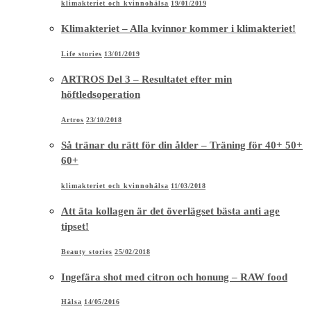
klimakteriet och kvinnohälsa
19/01/2019
Klimakteriet – Alla kvinnor kommer i klimakteriet!
Life stories
13/01/2019
ARTROS Del 3 – Resultatet efter min
höftledsoperation
Artros
23/10/2018
Så tränar du rätt för din ålder – Träning för 40+ 50+
60+
klimakteriet och kvinnohälsa
11/03/2018
Att äta kollagen är det överlägset bästa anti age
tipset!
Beauty stories
25/02/2018
Ingefära shot med citron och honung – RAW food
Hälsa
14/05/2016