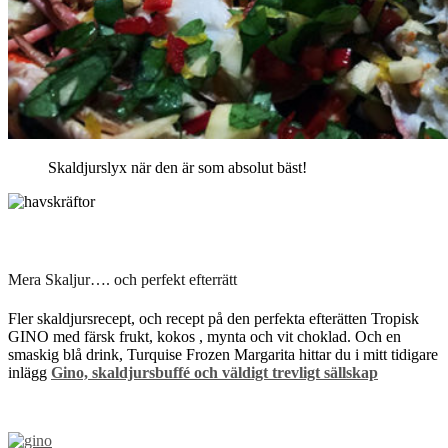
Skaldjurslyx när den är som absolut bäst!
Mera Skaljur…. och perfekt efterrätt
Fler skaldjursrecept, och recept på den perfekta efterätten Tropisk
GINO med färsk frukt, kokos , mynta och vit choklad. Och en
smaskig blå drink, Turquise Frozen Margarita hittar du i mitt tidigare
inlägg
Gino, skaldjursbuffé och väldigt trevligt sällskap