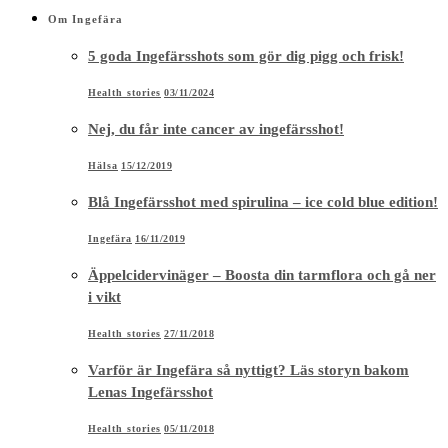
Om Ingefära
5 goda Ingefärsshots som gör dig pigg och frisk!
Health stories
03/11/2024
Nej, du får inte cancer av ingefärsshot!
Hälsa
15/12/2019
Blå Ingefärsshot med spirulina – ice cold blue edition!
Ingefära
16/11/2019
Äppelcidervinäger – Boosta din tarmflora och gå ner
i vikt
Health stories
27/11/2018
Varför är Ingefära så nyttigt? Läs storyn bakom
Lenas Ingefärsshot
Health stories
05/11/2018