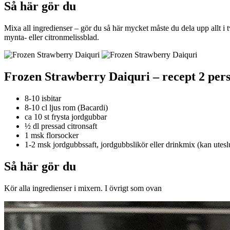
Så här gör du
Mixa all ingredienser – gör du så här mycket måste du dela upp allt i
mynta- eller citronmelissblad.
Frozen Strawberry Daiquri – recept 2 per
8-10 isbitar
8-10 cl ljus rom (Bacardi)
ca 10 st frysta jordgubbar
½ dl pressad citronsaft
1 msk florsocker
1-2 msk jordgubbssaft, jordgubbslikör eller drinkmix (kan utesl
Så här gör du
Kör alla ingredienser i mixern. I övrigt som ovan