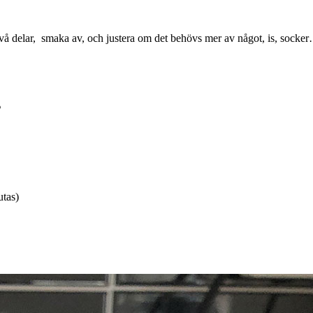
 två delar, smaka av, och justera om det behövs mer av något, is, socke
s
utas)