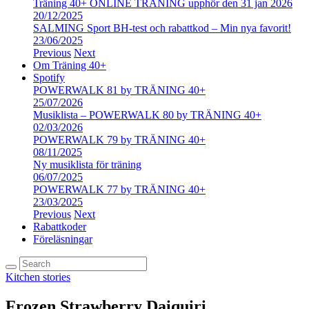
Träning 40+ ONLINE TRÄNING upphör den 31 jan 2026
20/12/2025
SALMING Sport BH-test och rabattkod – Min nya favorit!
23/06/2025
Previous
Next
Om Träning 40+
Spotify
POWERWALK 81 by TRÄNING 40+
25/07/2026
Musiklista – POWERWALK 80 by TRÄNING 40+
02/03/2026
POWERWALK 79 by TRÄNING 40+
08/11/2025
Ny musiklista för träning
06/07/2025
POWERWALK 77 by TRÄNING 40+
23/03/2025
Previous
Next
Rabattkoder
Föreläsningar
Kitchen stories
Frozen Strawberry Daiquiri