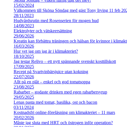
Sköna Söndag – vilken härlig dag det blev!
15/02/2024
Välkommen till Sköna Söndag med gäst Tony Irving 11 feb 20
28/11/2023
Hudvårdsrutin med Rosenserien för mogen hud
14/08/2023
Elektrolyter och vätskeersättning
29/06/2026
Kreatin kan förbättra träningen och hälsan för kvinnor i klimakt
16/03/2026
Hur vet jag om jag är i klimakteriet?
18/10/2025
Jag testar Relivo – ett nytt spännande svenskt kosttillskott
17/09/2025
Recept på Svartvinbärsjuice utan kokning
22/07/2026
Allt på en plåt – enkel och god tomatsoppa
23/08/2025
Rabarber – godaste drinken med egen rabarbersyrup
29/05/2025
Lenas pasta med tomat, basilika, ost och bacon
03/11/2024
Kostnadsfri online-föreläsning om klimakteriet – 11 mars
20/02/2026
Måste jag sluta med HRT och östrogen inför operation?