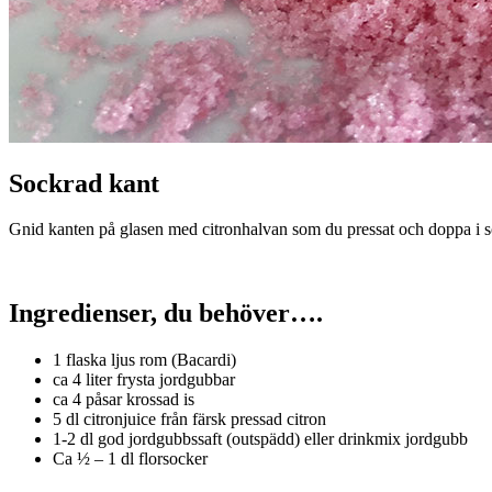
Sockrad kant
Gnid kanten på glasen med citronhalvan som du pressat och doppa i soc
Ingredienser, du behöver….
1 flaska ljus rom (Bacardi)
ca 4 liter frysta jordgubbar
ca 4 påsar krossad is
5 dl citronjuice från färsk pressad citron
1-2 dl god jordgubbssaft (outspädd) eller drinkmix jordgubb
Ca ½ – 1 dl florsocker