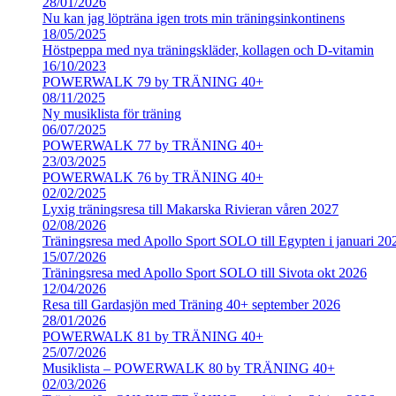
28/01/2026
Nu kan jag löpträna igen trots min träningsinkontinens
18/05/2025
Höstpeppa med nya träningskläder, kollagen och D-vitamin
16/10/2023
POWERWALK 79 by TRÄNING 40+
08/11/2025
Ny musiklista för träning
06/07/2025
POWERWALK 77 by TRÄNING 40+
23/03/2025
POWERWALK 76 by TRÄNING 40+
02/02/2025
Lyxig träningsresa till Makarska Rivieran våren 2027
02/08/2026
Träningsresa med Apollo Sport SOLO till Egypten i januari 20
15/07/2026
Träningsresa med Apollo Sport SOLO till Sivota okt 2026
12/04/2026
Resa till Gardasjön med Träning 40+ september 2026
28/01/2026
POWERWALK 81 by TRÄNING 40+
25/07/2026
Musiklista – POWERWALK 80 by TRÄNING 40+
02/03/2026