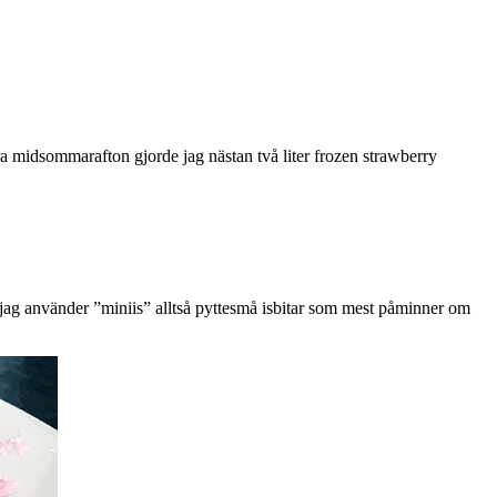
a midsommarafton gjorde jag nästan två liter frozen strawberry
is, jag använder ”miniis” alltså pyttesmå isbitar som mest påminner om