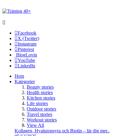
Facebook
X (Twitter)
Instagram
Pinterest
BlogLovin
YouTube
LinkedIn
Hem
Kategorier
Beauty stories
Health stories
Kitchen stories
Life stories
Outdoor stories
Travel stories
Workout stories
View All
Kollagen, Hyaluronsyra och Biotin – lär dig mer..