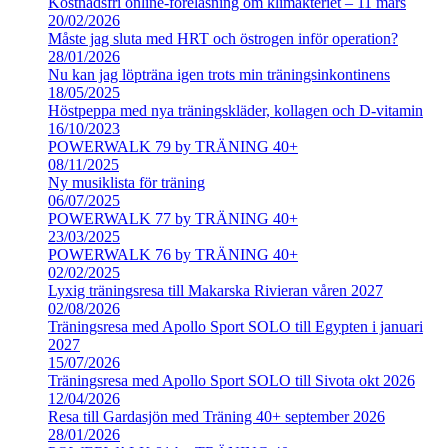
Kostnadsfri online-föreläsning om klimakteriet – 11 mars
20/02/2026
Måste jag sluta med HRT och östrogen inför operation?
28/01/2026
Nu kan jag löpträna igen trots min träningsinkontinens
18/05/2025
Höstpeppa med nya träningskläder, kollagen och D-vitamin
16/10/2023
POWERWALK 79 by TRÄNING 40+
08/11/2025
Ny musiklista för träning
06/07/2025
POWERWALK 77 by TRÄNING 40+
23/03/2025
POWERWALK 76 by TRÄNING 40+
02/02/2025
Lyxig träningsresa till Makarska Rivieran våren 2027
02/08/2026
Träningsresa med Apollo Sport SOLO till Egypten i januari
2027
15/07/2026
Träningsresa med Apollo Sport SOLO till Sivota okt 2026
12/04/2026
Resa till Gardasjön med Träning 40+ september 2026
28/01/2026