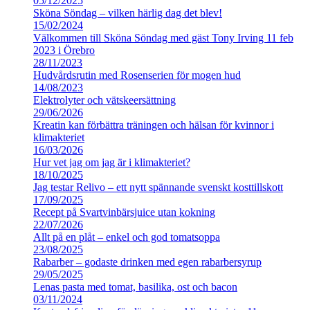
05/12/2025
Sköna Söndag – vilken härlig dag det blev!
15/02/2024
Välkommen till Sköna Söndag med gäst Tony Irving 11 feb
2023 i Örebro
28/11/2023
Hudvårdsrutin med Rosenserien för mogen hud
14/08/2023
Elektrolyter och vätskeersättning
29/06/2026
Kreatin kan förbättra träningen och hälsan för kvinnor i
klimakteriet
16/03/2026
Hur vet jag om jag är i klimakteriet?
18/10/2025
Jag testar Relivo – ett nytt spännande svenskt kosttillskott
17/09/2025
Recept på Svartvinbärsjuice utan kokning
22/07/2026
Allt på en plåt – enkel och god tomatsoppa
23/08/2025
Rabarber – godaste drinken med egen rabarbersyrup
29/05/2025
Lenas pasta med tomat, basilika, ost och bacon
03/11/2024