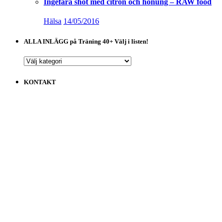
Ingefära shot med citron och honung – RAW food
Hälsa
14/05/2016
ALLA INLÄGG på Träning 40+ Välj i listen!
ALLA
INLÄGG
på
KONTAKT
Träning
40+
Välj
i
listen!