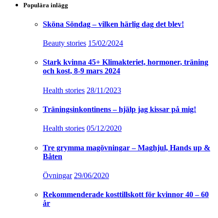
Populära inlägg
Sköna Söndag – vilken härlig dag det blev!
Beauty stories
15/02/2024
Stark kvinna 45+ Klimakteriet, hormoner, träning
och kost, 8-9 mars 2024
Health stories
28/11/2023
Träningsinkontinens – hjälp jag kissar på mig!
Health stories
05/12/2020
Tre grymma magövningar – Maghjul, Hands up &
Båten
Övningar
29/06/2020
Rekommenderade kosttillskott för kvinnor 40 – 60
år