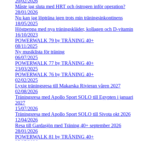
20/02/2026
Måste jag sluta med HRT och östrogen inför operation?
28/01/2026
Nu kan jag löpträna igen trots min träningsinkontinens
18/05/2025
Höstpeppa med nya träningskläder, kollagen och D-vitamin
16/10/2023
POWERWALK 79 by TRÄNING 40+
08/11/2025
Ny musiklista för träning
06/07/2025
POWERWALK 77 by TRÄNING 40+
23/03/2025
POWERWALK 76 by TRÄNING 40+
02/02/2025
Lyxig träningsresa till Makarska Rivieran våren 2027
02/08/2026
Träningsresa med Apollo Sport SOLO till Egypten i januari
2027
15/07/2026
Träningsresa med Apollo Sport SOLO till Sivota okt 2026
12/04/2026
Resa till Gardasjön med Träning 40+ september 2026
28/01/2026
POWERWALK 81 by TRÄNING 40+