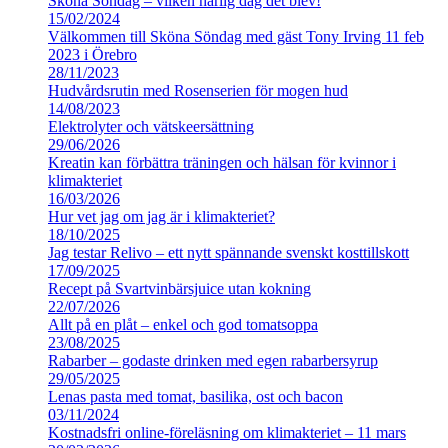
Sköna Söndag – vilken härlig dag det blev!
15/02/2024
Välkommen till Sköna Söndag med gäst Tony Irving 11 feb
2023 i Örebro
28/11/2023
Hudvårdsrutin med Rosenserien för mogen hud
14/08/2023
Elektrolyter och vätskeersättning
29/06/2026
Kreatin kan förbättra träningen och hälsan för kvinnor i
klimakteriet
16/03/2026
Hur vet jag om jag är i klimakteriet?
18/10/2025
Jag testar Relivo – ett nytt spännande svenskt kosttillskott
17/09/2025
Recept på Svartvinbärsjuice utan kokning
22/07/2026
Allt på en plåt – enkel och god tomatsoppa
23/08/2025
Rabarber – godaste drinken med egen rabarbersyrup
29/05/2025
Lenas pasta med tomat, basilika, ost och bacon
03/11/2024
Kostnadsfri online-föreläsning om klimakteriet – 11 mars