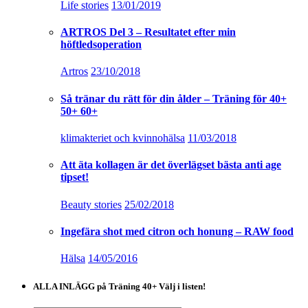
Life stories
13/01/2019
ARTROS Del 3 – Resultatet efter min
höftledsoperation
Artros
23/10/2018
Så tränar du rätt för din ålder – Träning för 40+
50+ 60+
klimakteriet och kvinnohälsa
11/03/2018
Att äta kollagen är det överlägset bästa anti age
tipset!
Beauty stories
25/02/2018
Ingefära shot med citron och honung – RAW food
Hälsa
14/05/2016
ALLA INLÄGG på Träning 40+ Välj i listen!