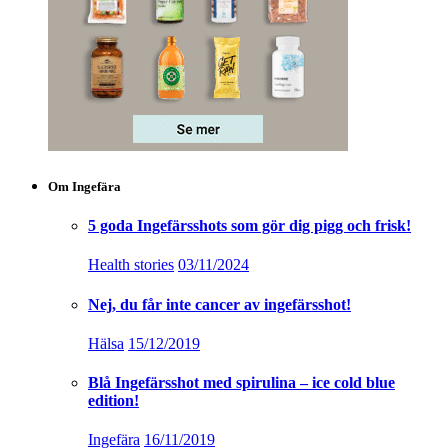
Om Ingefära
5 goda Ingefärsshots som gör dig pigg och frisk!
Health stories
03/11/2024
Nej, du får inte cancer av ingefärsshot!
Hälsa
15/12/2019
Blå Ingefärsshot med spirulina – ice cold blue
edition!
Ingefära
16/11/2019