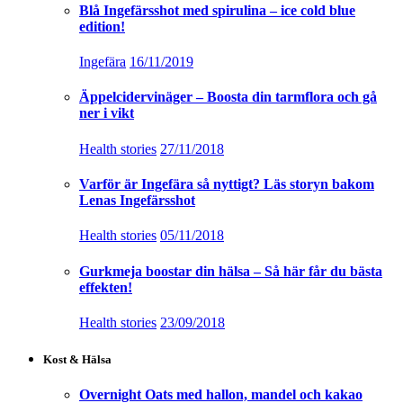
Blå Ingefärsshot med spirulina – ice cold blue
edition!
Ingefära
16/11/2019
Äppelcidervinäger – Boosta din tarmflora och gå
ner i vikt
Health stories
27/11/2018
Varför är Ingefära så nyttigt? Läs storyn bakom
Lenas Ingefärsshot
Health stories
05/11/2018
Gurkmeja boostar din hälsa – Så här får du bästa
effekten!
Health stories
23/09/2018
Kost & Hälsa
Overnight Oats med hallon, mandel och kakao