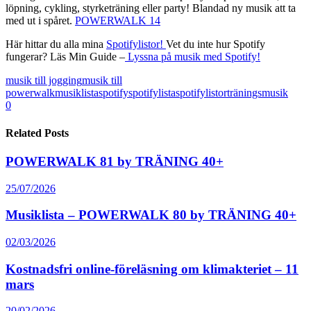
löpning, cykling, styrketräning eller party! Blandad ny musik att ta
med ut i spåret.
POWERWALK 14
Här hittar du alla mina
Spotifylistor!
Vet du inte hur Spotify
fungerar? Läs Min Guide –
Lyssna på musik med Spotify!
musik till jogging
musik till
powerwalk
musiklista
spotify
spotifylista
spotifylistor
träningsmusik
0
Related Posts
POWERWALK 81 by TRÄNING 40+
25/07/2026
Musiklista – POWERWALK 80 by TRÄNING 40+
02/03/2026
Kostnadsfri online-föreläsning om klimakteriet – 11
mars
20/02/2026