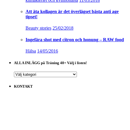
klimakteriet och kvinnohälsa
11/03/2018
Att äta kollagen är det överlägset bästa anti age
tipset!
Beauty stories
25/02/2018
Ingefära shot med citron och honung – RAW food
Hälsa
14/05/2016
ALLA INLÄGG på Träning 40+ Välj i listen!
ALLA
INLÄGG
på
KONTAKT
Träning
40+
Välj
i
listen!