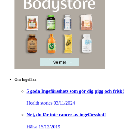
Om Ingefära
5 goda Ingefärsshots som gör dig pigg och frisk!
Health stories
03/11/2024
Nej, du får inte cancer av ingefärsshot!
Hälsa
15/12/2019