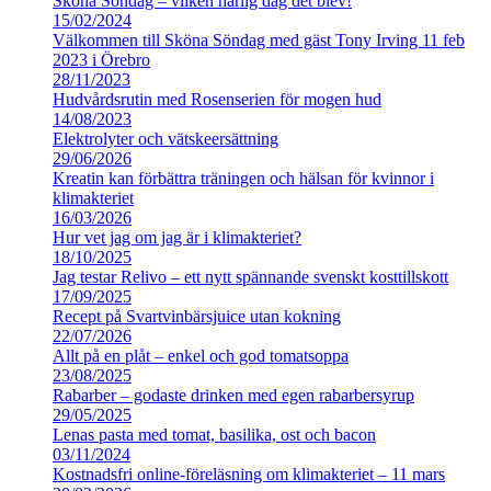
Sköna Söndag – vilken härlig dag det blev!
15/02/2024
Välkommen till Sköna Söndag med gäst Tony Irving 11 feb
2023 i Örebro
28/11/2023
Hudvårdsrutin med Rosenserien för mogen hud
14/08/2023
Elektrolyter och vätskeersättning
29/06/2026
Kreatin kan förbättra träningen och hälsan för kvinnor i
klimakteriet
16/03/2026
Hur vet jag om jag är i klimakteriet?
18/10/2025
Jag testar Relivo – ett nytt spännande svenskt kosttillskott
17/09/2025
Recept på Svartvinbärsjuice utan kokning
22/07/2026
Allt på en plåt – enkel och god tomatsoppa
23/08/2025
Rabarber – godaste drinken med egen rabarbersyrup
29/05/2025
Lenas pasta med tomat, basilika, ost och bacon
03/11/2024
Kostnadsfri online-föreläsning om klimakteriet – 11 mars