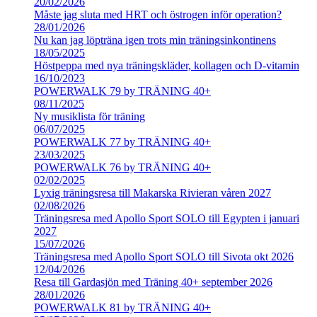
20/02/2026
Måste jag sluta med HRT och östrogen inför operation?
28/01/2026
Nu kan jag löpträna igen trots min träningsinkontinens
18/05/2025
Höstpeppa med nya träningskläder, kollagen och D-vitamin
16/10/2023
POWERWALK 79 by TRÄNING 40+
08/11/2025
Ny musiklista för träning
06/07/2025
POWERWALK 77 by TRÄNING 40+
23/03/2025
POWERWALK 76 by TRÄNING 40+
02/02/2025
Lyxig träningsresa till Makarska Rivieran våren 2027
02/08/2026
Träningsresa med Apollo Sport SOLO till Egypten i januari
2027
15/07/2026
Träningsresa med Apollo Sport SOLO till Sivota okt 2026
12/04/2026
Resa till Gardasjön med Träning 40+ september 2026
28/01/2026
POWERWALK 81 by TRÄNING 40+