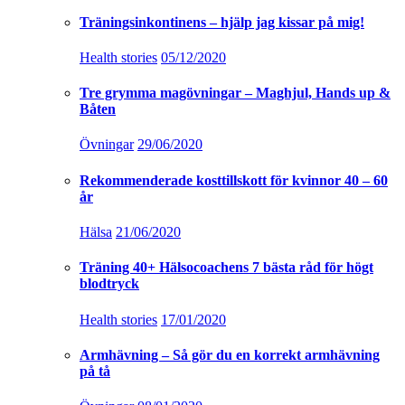
Träningsinkontinens – hjälp jag kissar på mig!
Health stories
05/12/2020
Tre grymma magövningar – Maghjul, Hands up &
Båten
Övningar
29/06/2020
Rekommenderade kosttillskott för kvinnor 40 – 60
år
Hälsa
21/06/2020
Träning 40+ Hälsocoachens 7 bästa råd för högt
blodtryck
Health stories
17/01/2020
Armhävning – Så gör du en korrekt armhävning
på tå