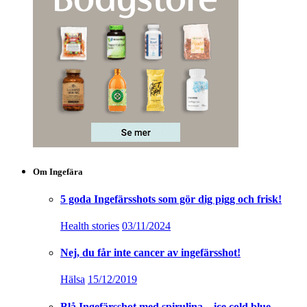
Om Ingefära
5 goda Ingefärsshots som gör dig pigg och frisk!
Health stories
03/11/2024
Nej, du får inte cancer av ingefärsshot!
Hälsa
15/12/2019
Blå Ingefärsshot med spirulina – ice cold blue