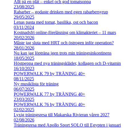
Allt på en plåt – enkel och god tomatsoppa
23/08/2025
Rabarber – godaste drinken med egen rabarbersyrup
29/05/2025
Lenas pasta med tomat, basilika, ost och bacon
03/11/2024
Kostnadsfri online-föreläsning om klimakteriet – 11 mars
20/02/2026
Måste jag sluta med HRT och östrogen inför operation?
28/01/2026
Nu kan jag löpträna igen trots min träningsinkontinens
18/05/2025
Höstpeppa med nya träningskläder, kollagen och D-vitamin
16/10/2023
POWERWALK 79 by TRÄNING 40+
08/11/2025
Ny musiklista för träning
06/07/2025
POWERWALK 77 by TRÄNING 40+
23/03/2025
POWERWALK 76 by TRÄNING 40+
02/02/2025
Lyxig träningsresa till Makarska Rivieran våren 2027
02/08/2026
Träningsresa med Apollo Sport SOLO till Egypten i januari