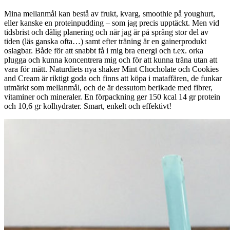
Mina mellanmål kan bestå av frukt, kvarg, smoothie på youghurt,
eller kanske en proteinpudding – som jag precis upptäckt. Men vid
tidsbrist och dålig planering och när jag är på språng stor del av
tiden (läs ganska ofta…) samt efter träning är en gainerprodukt
oslagbar. Både för att snabbt få i mig bra energi och t.ex. orka
plugga och kunna koncentrera mig och för att kunna träna utan att
vara för mätt. Naturdiets nya shaker Mint Chocholate och Cookies
and Cream är riktigt goda och finns att köpa i mataffären, de funkar
utmärkt som mellanmål, och de är dessutom berikade med fibrer,
vitaminer och mineraler. En förpackning ger 150 kcal 14 gr protein
och 10,6 gr kolhydrater. Smart, enkelt och effektivt!