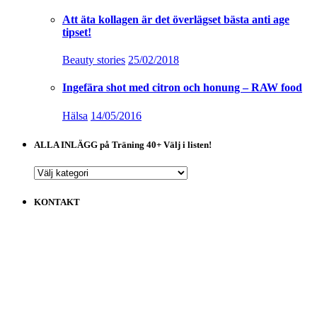
Att äta kollagen är det överlägset bästa anti age
tipset!
Beauty stories
25/02/2018
Ingefära shot med citron och honung – RAW food
Hälsa
14/05/2016
ALLA INLÄGG på Träning 40+ Välj i listen!
ALLA
INLÄGG
på
KONTAKT
Träning
40+
Välj
i
listen!