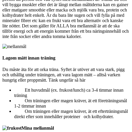
vill bygga muskler eller det är långt mellan måltiderna kan en gainer
eller matigare smoothie eller macka och mjölk vara bra, protein och
kolhydrater helt enkelt. Är du bara lite sugen och vill fylla på med
mineraler fibrer etc kan en frukt vara ett bra alternativ och kanske
lite nötter. Det som gäller för ALLA bra mellanmål är att de ska
tillför energi och att energin kommer från ett bra näringsinnehåll och
inte från socker eller andra tomma kalorier.
Lagom mätt innan träning
Du måste äta för att orka träna. Syftet är utöver att vara stark, pigg
och uthållig under träningen, att vara lagom mätt – alltså varken
hungrig eller proppmätt. Tänk ungefär så här
Ett huvudmål (ex. frukost/lunch) ca 3-4 timmar innan
träning
Om träningen eller magen kräver, ät ett företräningsmål
1-2 timmar innan
Om träningen eller magen kräver, ät ett efterträningsmål
direkt efter som innehåller proteiner och kolhydrater.
Mina mellanmål