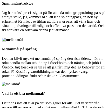
Spinninginstruktör
Jag har också precis signat på för att leda mina gruppträningspass på
ett nytt ställe, jag kommer bl.a. att leda spinningpass, en helt ny
erfarenhet för mig. Jag älskar att göra nya pass, att välja låtar och
sätta ihop övningar till roliga och effektiva pass men det tar tid. Och
tid har varit en bristvara denna januarimånad.
Mellanmål på språng
Det har blivit mycket mellanmål på språng den sista tiden… för att
orka pendla mellan utbildning i Stockholm och träning och jobb i
Örebro. Jag försöker se till så att jag får i mig det jag behöver för att
orka. På Kostrådgivarutbildningen var det mycket kvarg,
proteinpuddingar, frukt och riskakor i klassrummet.
Vad är ett bra mellanmål?
Det finns inte ett svar på det som gäller för alla. Det varierar från
person till person och vad syftet med mellanmålet är. Tränar du och