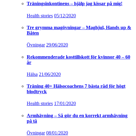
Träningsinkontinens – hjälp jag kissar på mig!
Health stories
05/12/2020
Tre grymma magövningar – Maghjul, Hands up &
Båten
Övningar
29/06/2020
Rekommenderade kosttillskott för kvinnor 40 – 60
år
Hälsa
21/06/2020
Träning 40+ Hälsocoachens 7 bästa råd för högt
blodtryck
Health stories
17/01/2020
Armhävning – Så gör du en korrekt armhävning
på tå
Övningar
08/01/2020