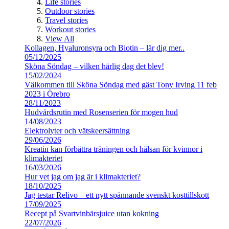
Life stories
Outdoor stories
Travel stories
Workout stories
View All
Kollagen, Hyaluronsyra och Biotin – lär dig mer..
05/12/2025
Sköna Söndag – vilken härlig dag det blev!
15/02/2024
Välkommen till Sköna Söndag med gäst Tony Irving 11 feb
2023 i Örebro
28/11/2023
Hudvårdsrutin med Rosenserien för mogen hud
14/08/2023
Elektrolyter och vätskeersättning
29/06/2026
Kreatin kan förbättra träningen och hälsan för kvinnor i
klimakteriet
16/03/2026
Hur vet jag om jag är i klimakteriet?
18/10/2025
Jag testar Relivo – ett nytt spännande svenskt kosttillskott
17/09/2025
Recept på Svartvinbärsjuice utan kokning
22/07/2026