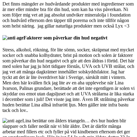
Det finns mängder av hudvårdande produkter med ingredienser som
är mer eller mindre bra för din hud, som kan ha viss påverkan. Ni
som följer mig vet att jag absolut undviker mineralolja i foundation
och hudvård eftersom den täpper till porerna och inte tillför någon
som helst näring. jag gillar naturliga produkter men också Lyx <3
Faktorer som påverkar din hud negativt
Stress, alkohol, rökning, för lite sömn, socker, skräpmat med mycket
socker och snabba kolhydrater, brist på motion och solen är faktorer
som påverkar din hud negativt och gör att den åldras i förtid. Det här
med solen har jag ju hört tidigare förstås, UVA och UVB strålar, och
jag vet att många dagkrämer innehåller solskyddsfaktor. Jag har
tyckt att det är lite överdrivet här i Sverige, särskilt mitt i vintern.
Men den här kvällen fick jag lite av en aha upplevelse när Lina
Ivarson, Palinas grundare, berättade att det inte egentligen är solen vi
skyddar oss emot utan dagsljuset och att UVA strålarna är lika starka
i december som i juli! Det visste jag inte. Även IR strålning påverkar
huden berättar Lina alltså infrarött ljus. Men gäller inte infra bastu
tack och lov..
Lina berättar om ålders triangeln… dvs hur huden blir
slappare och faller nedåt när vi blir äldre. Det är därför många
arbetar med fillers etc och fyller på vid kindbenen eftersom det ger