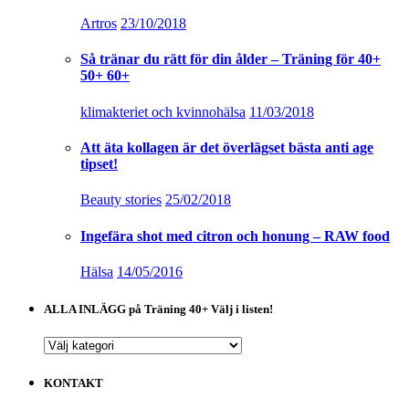
Artros
23/10/2018
Så tränar du rätt för din ålder – Träning för 40+
50+ 60+
klimakteriet och kvinnohälsa
11/03/2018
Att äta kollagen är det överlägset bästa anti age
tipset!
Beauty stories
25/02/2018
Ingefära shot med citron och honung – RAW food
Hälsa
14/05/2016
ALLA INLÄGG på Träning 40+ Välj i listen!
ALLA
INLÄGG
på
KONTAKT
Träning