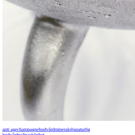
anti age
champagne
hudvård
mineralolja
naturlig
hudvård
palina
skönhet