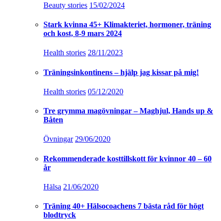
Beauty stories
15/02/2024
Stark kvinna 45+ Klimakteriet, hormoner, träning
och kost, 8-9 mars 2024
Health stories
28/11/2023
Träningsinkontinens – hjälp jag kissar på mig!
Health stories
05/12/2020
Tre grymma magövningar – Maghjul, Hands up &
Båten
Övningar
29/06/2020
Rekommenderade kosttillskott för kvinnor 40 – 60
år
Hälsa
21/06/2020
Träning 40+ Hälsocoachens 7 bästa råd för högt
blodtryck