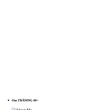
40+
Välj
i
listen!
Om TRÄNING 40+