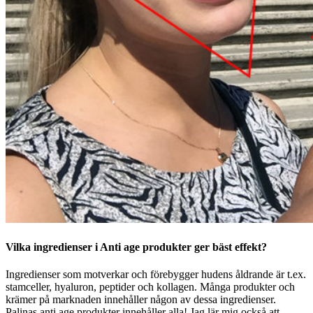
Vilka ingredienser i Anti age produkter ger bäst effekt?
Ingredienser som motverkar och förebygger hudens åldrande är t.ex.
stamceller, hyaluron, peptider och kollagen. Många produkter och
krämer på marknaden innehåller någon av dessa ingredienser.
Palinas anti age produkter innehåller alla! Jag lär mig också att