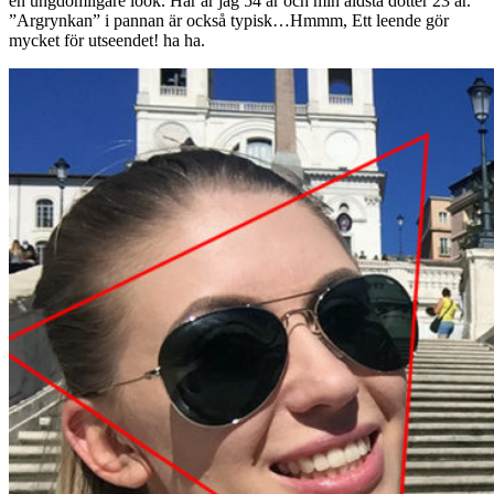
en ungdomligare look. Här är jag 54 år och min äldsta dotter 23 år.
”Argrynkan” i pannan är också typisk…Hmmm, Ett leende gör
mycket för utseendet! ha ha.