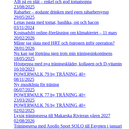
Allt på en plåt – enkel och god tomatsoppa
23/08/2025
Rabarber – godaste drinken med egen rabarbersyrup
29/05/2025
Lenas pasta med tomat, basilika, ost och bacon
03/11/2024
Kostnadsfri online-föreläsning om klimakteriet – 11 mars
20/02/2026
Måste jag sluta med HRT och östrogen inför operation?
28/01/2026
Nu kan jag löpträna igen trots min träningsinkontinens
18/05/2025
Höstpeppa med nya träningskläder, kollagen och D-vitamin
16/10/2023
POWERWALK 79 by TRÄNING 40+
08/11/2025
Ny musiklista för träning
06/07/2025
POWERWALK 77 by TRÄNING 40+
23/03/2025
POWERWALK 76 by TRÄNING 40+
02/02/2025
Lyxig träningsresa till Makarska Rivieran våren 2027
02/08/2026
Träningsresa med Apollo Sport SOLO till Egypten i januari