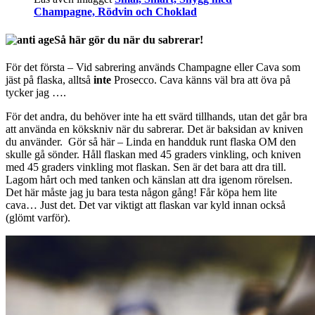
Champagne, Rödvin och Choklad
Så här gör du när du sabrerar!
För det första – Vid sabrering används Champagne eller Cava som
jäst på flaska, alltså
inte
Prosecco. Cava känns väl bra att öva på
tycker jag ….
För det andra, du behöver inte ha ett svärd tillhands, utan det går bra
att använda en kökskniv när du sabrerar. Det är baksidan av kniven
du använder. Gör så här – Linda en handduk runt flaska OM den
skulle gå sönder. Håll flaskan med 45 graders vinkling, och kniven
med 45 graders vinkling mot flaskan. Sen är det bara att dra till.
Lagom hårt och med tanken och känslan att dra igenom rörelsen.
Det här måste jag ju bara testa någon gång! Får köpa hem lite
cava… Just det. Det var viktigt att flaskan var kyld innan också
(glömt varför).