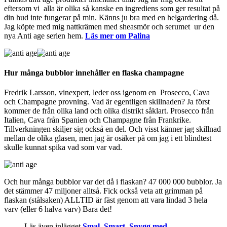
eftersom vi alla är olika så kanske en ingrediens som ger resultat på
din hud inte fungerar på min. Känns ju bra med en helgardering då.
Jag köpte med mig nattkrämen med sheasmör och serumet ur den
nya Anti age serien hem.
Läs mer om Palina
Hur många bubblor innehåller en flaska champagne
Fredrik Larsson, vinexpert, leder oss igenom en Prosecco, Cava
och Champagne provning. Vad är egentligen skillnaden? Ja först
kommer de från olika land och olika distrikt såklart. Prosecco från
Italien, Cava från Spanien och Champagne från Frankrike.
Tillverkningen skiljer sig också en del. Och visst känner jag skillnad
mellan de olika glasen, men jag är osäker på om jag i ett blindtest
skulle kunnat spika vad som var vad.
Och hur många bubblor var det då i flaskan? 47 000 000 bubblor. Ja
det stämmer 47 miljoner alltså. Fick också veta att grimman på
flaskan (stålsaken) ALLTID är fäst genom att vara lindad 3 hela
varv (eller 6 halva varv) Bara det!
Läs även inlägget
Smal, Smart, Snygg med