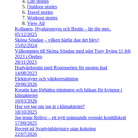
Life stories
Outdoor stories
Travel stories
Workout stories
View All
Kollagen, Hyaluronsyra och Biotin – lär dig mer..
05/12/2025
Sköna Söndag – vilken härlig dag det blev!
15/02/2024
Välkommen till Sköna Söndag med gäst Tony Irving 11 feb
2023 i Örebro
28/11/2023
Hudvårdsrutin med Rosenserien för mogen hud
14/08/2023
Elektrolyter och vätskeersättning
29/06/2026
Kreatin kan förbättra träningen och hälsan för kvinnor i
klimakteriet
16/03/2026
Hur vet jag om jag är i klimakteriet?
18/10/2025
Jag testar Relivo – ett nytt spännande svenskt kosttillskott
17/09/2025
Recept på Svartvinbärsjuice utan kokning
22/07/2026