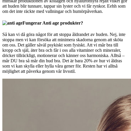
minskar produktionen av kollagen och hyaluronsyra rejält vilket gör
att huden blir tunnare, tappar sin lyster och vi får rynkor. Eehh som
om det inte räckte med vallningar och humörpåverkan.
Fungerar Anti age produkter?
Så kan vi då göra något för att stoppa åldrandet av huden. Nej, inte
stoppa men vi kan försöka att minimera skadorna genom att sköta
om oss. Det gäller såväl psykiskt som fysiskt. Att vi mår bra till
kropp och själ, äter bra och får i oss alla vitaminer och mineraler,
dricker tillräckligt, motionerar och känner oss harmoniska. Alltså –
mår DU bra så mår din hud bra. Det är bara 20% av hur vi åldras
som vi kan skylla eller hylla våra gener för. Resten har vi alltså
möjlighet att påverka genom vår livsstil.