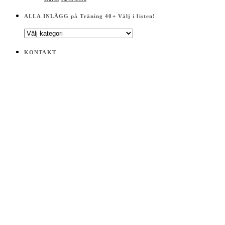
ALLA INLÄGG på Träning 40+ Välj i listen!
ALLA
INLÄGG
på
KONTAKT
Träning
40+
Välj
i
listen!