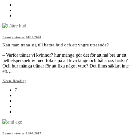
Beauty stories
30/10/2020
Kan man träna sig till bättre hud och ett yngre utseende?
– Varför tränar vi kvinnor? hur många gör det för att må bra ur ett
helhetsperspektiv med fokus på att leva länge och hålla oss friska?
Och hur många tränar för att fixa något yttre? Det finns såklart inte
ett…
Keep Reading
7
Beauty stories
31/08/2017