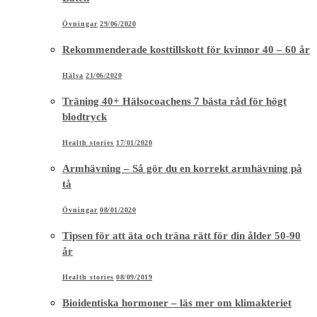
Övningar
29/06/2020
Rekommenderade kosttillskott för kvinnor 40 – 60 år
Hälsa
21/06/2020
Träning 40+ Hälsocoachens 7 bästa råd för högt
blodtryck
Health stories
17/01/2020
Armhävning – Så gör du en korrekt armhävning på
tå
Övningar
08/01/2020
Tipsen för att äta och träna rätt för din ålder 50-90
år
Health stories
08/09/2019
Bioidentiska hormoner – läs mer om klimakteriet