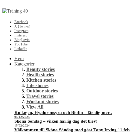
Facebook
X (Twitter)
Instagram
Pinterest
BlogLovin
YouTube
LinkedIn
Hem
Kategorier
Beauty stories
Health stories
Kitchen stories
Life stories
Outdoor stories
Travel stories
Workout stories
View All
Kollagen, Hyaluronsyra och Biotin – lär dig mer..
05/12/2025
Sköna Söndag – vilken härlig dag det blev!
15/02/2024
Välkommen till Sköna Söndag med gäst Tony Irving 11 feb