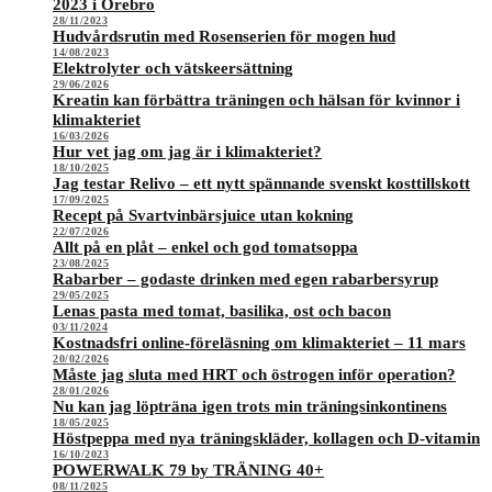
2023 i Örebro
28/11/2023
Hudvårdsrutin med Rosenserien för mogen hud
14/08/2023
Elektrolyter och vätskeersättning
29/06/2026
Kreatin kan förbättra träningen och hälsan för kvinnor i
klimakteriet
16/03/2026
Hur vet jag om jag är i klimakteriet?
18/10/2025
Jag testar Relivo – ett nytt spännande svenskt kosttillskott
17/09/2025
Recept på Svartvinbärsjuice utan kokning
22/07/2026
Allt på en plåt – enkel och god tomatsoppa
23/08/2025
Rabarber – godaste drinken med egen rabarbersyrup
29/05/2025
Lenas pasta med tomat, basilika, ost och bacon
03/11/2024
Kostnadsfri online-föreläsning om klimakteriet – 11 mars
20/02/2026
Måste jag sluta med HRT och östrogen inför operation?
28/01/2026
Nu kan jag löpträna igen trots min träningsinkontinens
18/05/2025
Höstpeppa med nya träningskläder, kollagen och D-vitamin
16/10/2023
POWERWALK 79 by TRÄNING 40+
08/11/2025