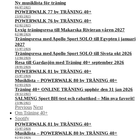
Ny musiklista för träning
06/07/2025
POWERWALK 77 by TRÄNING 40+
23/03/2025
POWERWALK 76 by TRÄNING 40+
02/02/2025
Lyxig träningsresa till Makarska Rivieran våren 2027
02/08/2026
Träningsresa med Apollo Sport SOLO till Egypten i januari
2027
15/07/2026
Träningsresa med Apollo Sport SOLO till Sivota okt 2026
12/04/2026
Resa till Gardasjön med Träning 40+ september 2026
28/01/2026
POWERWALK 81 by TRÄNING 40+
25/07/2026
Musiklista – POWERWALK 80 by TRÄNING 40+
02/03/2026
Träning 40+ ONLINE TRÄNING upphör den 31 jan 2026
20/12/2025
SALMING Sport BH-test och rabattkod – Min nya favorit!
23/06/2025
Previous
Next
Om Träning 40+
Spotify
POWERWALK 81 by TRÄNING 40+
25/07/2026
Musiklista – POWERWALK 80 by TRÄNING 40+
02/03/2026