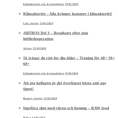
klimakteriet och kvinnohälsa
19/01/2019
Klimakteriet – Alla kvinnor kommer i klimakteriet!
Life stories
13/01/2019
ARTROS Del 3 – Resultatet efter min
höftledsoperation
Artros
23/10/2018
Så tränar du rätt för din ålder – Träning för 40+ 50+
60+
klimakteriet och kvinnohälsa
11/03/2018
Att äta kollagen är det överlägset bästa anti age
tipset!
Beauty stories
25/02/2018
Ingefära shot med citron och honung – RAW food
Hälsa
14/05/2016