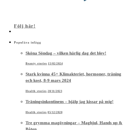
Följ här!
Populära inlägg
Sköna Söndag – vilken härlig dag det blev!
Beauty stories
15/02/2024
Stark kvinna 45+ Klimakteriet, hormoner, träning
och kost, 8-9 mars 2024
Health stories
28/11/2023
Träningsinkontinens – hjälp jag kissar på mig!
Health stories
05/12/2020
Tre grymma magövningar – Maghjul, Hands up &
Båten