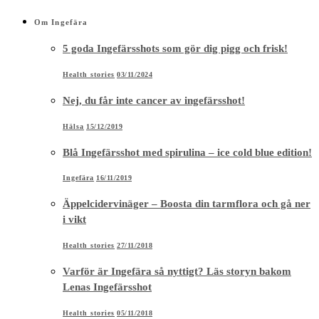
Om Ingefära
5 goda Ingefärsshots som gör dig pigg och frisk!
Health stories
03/11/2024
Nej, du får inte cancer av ingefärsshot!
Hälsa
15/12/2019
Blå Ingefärsshot med spirulina – ice cold blue edition!
Ingefära
16/11/2019
Äppelcidervinäger – Boosta din tarmflora och gå ner
i vikt
Health stories
27/11/2018
Varför är Ingefära så nyttigt? Läs storyn bakom
Lenas Ingefärsshot
Health stories
05/11/2018