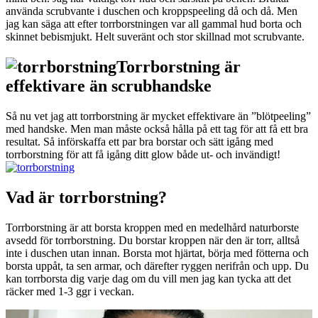
använda scrubvante i duschen och kroppspeeling då och då. Men
jag kan säga att efter torrborstningen var all gammal hud borta och
skinnet bebismjukt. Helt suveränt och stor skillnad mot scrubvante.
Torrborstning är
effektivare än scrubhandske
Så nu vet jag att torrborstning är mycket effektivare än ”blötpeeling”
med handske. Men man måste också hålla på ett tag för att få ett bra
resultat. Så införskaffa ett par bra borstar och sätt igång med
torrborstning för att få igång ditt glow både ut- och invändigt!
Vad är torrborstning?
Torrborstning är att borsta kroppen med en medelhård naturborste
avsedd för torrborstning. Du borstar kroppen när den är torr, alltså
inte i duschen utan innan. Borsta mot hjärtat, börja med fötterna och
borsta uppåt, ta sen armar, och därefter ryggen nerifrån och upp. Du
kan torrborsta dig varje dag om du vill men jag kan tycka att det
räcker med 1-3 ggr i veckan.