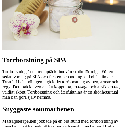
Torrborstning på SPA
Torrborstning är en nyupptäckt hudvårdsrutin för mig. JFör en tid
sedan var jag på SPA och fick en behandling kallad ”Ultimate
Treat”. I behandlingen ingick det torrborstning av ben, armar och
rygg. Det ingick även en lätt koppning, massage och ansiktsmask,
väldigt skönt. Torrborstning och återfuktning är en skönhetsritual
man kan göra själv hemma.
Snyggaste sommarbenen
Massageterapeuten jobbade på en bra stund med torrborstning av
mina ben. Jag har väldigt torr hud och särskilt på benen. Brukar