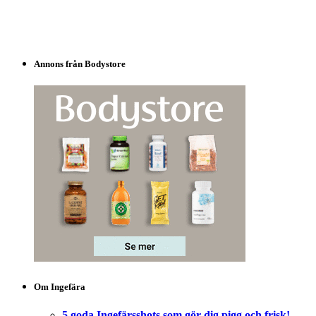
Annons från Bodystore
Om Ingefära
5 goda Ingefärsshots som gör dig pigg och frisk!