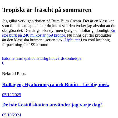
Tropiskt är fräscht på sommaren
Jag gillar verkligen doften på Bum Bum Cream. Det är en klassiker
som funnits ett tag och har du inte testat den tycker jag absolut att du
ska göra det. Den är ganska dyr men lyxig och doftar gudomligt.
En
stor burk på 240 ml kostar 469 kronor.
Nu finns det fler produkter
än den klassiska krämen i serien t.ex.
Lipbutter
i en cool knubbig
förpackning för 199 kronor.
hälsa
hemma spa
hud
naturlig hudvård
skönhet
spa
0
Related Posts
Kollagen, Hyaluronsyra och Biotin – lär dig mer..
05/12/2025
De här kosttillskotten använder jag varje dag!
05/10/2024