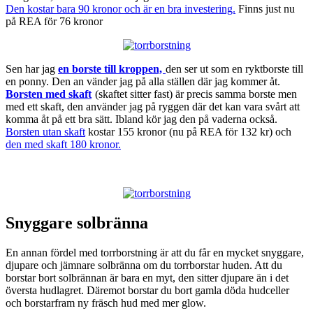
Den kostar bara 90 kronor och är en bra investering.
Finns just nu
på REA för 76 kronor
Sen har jag
en borste till kroppen,
den ser ut som en ryktborste till
en ponny. Den an vänder jag på alla ställen där jag kommer åt.
Borsten med skaft
(skaftet sitter fast) är precis samma borste men
med ett skaft, den använder jag på ryggen där det kan vara svårt att
komma åt på ett bra sätt. Ibland kör jag den på vaderna också.
Borsten utan skaft
kostar 155 kronor (nu på REA för 132 kr) och
den med skaft 180 kronor.
Snyggare solbränna
En annan fördel med torrborstning är att du får en mycket snyggare,
djupare och jämnare solbränna om du torrborstar huden. Att du
borstar bort solbrännan är bara en myt, den sitter djupare än i det
översta hudlagret. Däremot borstar du bort gamla döda hudceller
och borstarfram ny fräsch hud med mer glow.