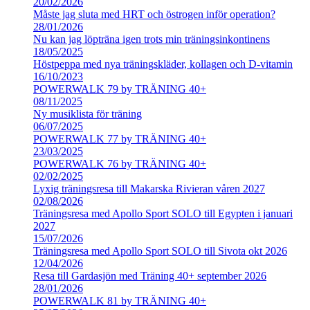
20/02/2026
Måste jag sluta med HRT och östrogen inför operation?
28/01/2026
Nu kan jag löpträna igen trots min träningsinkontinens
18/05/2025
Höstpeppa med nya träningskläder, kollagen och D-vitamin
16/10/2023
POWERWALK 79 by TRÄNING 40+
08/11/2025
Ny musiklista för träning
06/07/2025
POWERWALK 77 by TRÄNING 40+
23/03/2025
POWERWALK 76 by TRÄNING 40+
02/02/2025
Lyxig träningsresa till Makarska Rivieran våren 2027
02/08/2026
Träningsresa med Apollo Sport SOLO till Egypten i januari
2027
15/07/2026
Träningsresa med Apollo Sport SOLO till Sivota okt 2026
12/04/2026
Resa till Gardasjön med Träning 40+ september 2026
28/01/2026
POWERWALK 81 by TRÄNING 40+