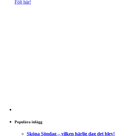
Följ här!
Populära inlägg
Sköna Söndag – vilken härlig dag det blev!