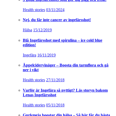
Health stories
03/11/2024
Nej, du får inte cancer av ingefärsshot!
Hälsa
15/12/2019
Blå Ingefärsshot med spirulina – ice cold blue
edition!
Ingefära
16/11/2019
Äppelcidervinäger – Boosta din tarmflora och gå
ner i vikt
Health stories
27/11/2018
Varför är Ingefära så nyttigt? Läs storyn bakom
Lenas Ingefärsshot
Health stories
05/11/2018
Gurkmeja boostar din hälsa – Så här får du bästa