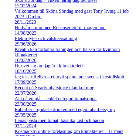
Sköna Söndag – vilken härlig dag det blev!
15/02/2024
Välkommen till Sköna Söndag med gäst Tony Irving 11 feb
2023 i Örebro
28/11/2023
Hudvårdsrutin med Rosenserien för mogen hud
14/08/2023
Elektrolyter och vätskeersättning
29/06/2026
Kreatin kan förbättra träningen och hälsan för kvinnor i
klimakteriet
16/03/2026
Hur vet jag om jag är i klimakteriet?
18/10/2025
Jag testar Relivo – ett nytt spännande svenskt kosttillskott
17/09/2025
Recept på Svartvinbärsjuice utan kokning
22/07/2026
Allt på en plåt – enkel och god tomatsoppa
23/08/2025
Rabarber – godaste drinken med egen rabarbersyrup
29/05/2025
Lenas pasta med tomat, basilika, ost och bacon
03/11/2024
Kostnadsfri online-föreläsning om klimakteriet – 11 mars