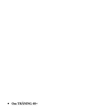
Träning
40+
Välj
i
listen!
Om TRÄNING 40+