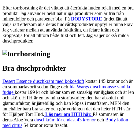
Efter torrborstning är det viktigt att återfukta huden rejält med en bra
produkt. Jag använder helst naturliga produkter som är fria från
mineraloljor och parabener bl.a. På
BODYSTORE
är det lätt att
välja rätt eftersom alla deras hudvårdsprodukter uppfyller mina krav.
Jag varierar mellan att använda fuktkräm, en fetare kräm och
kroppsolja för att tillföra både fukt och fett. Jag väljer också milda
duschprodukter.
Bra duschprodukter
Desert Essence duschkräm med kokosdoft
kostar 145 kronor och är
en sommarfavorit sedan länge och
Ida Wargs duschmousse vanilla
fudge
kostar 199 kr och luktar som en smaskig vaniljglass och är len
och skön. HTH är en av mina storfavoriter, den har absolut noll
glamourfaktor, är jättebillig och kan köpas i mataffären. MEN den
innehåller bara bra saker och gör verkligen det den heter HTH står
för Hjälper Torr Hud.
Läs mer om HTH här.
På sommaren är
deras Aloe Vera
duschkräm för endast 43 kronor
och
Body lotion
med citrus
54 kronor extra fräscht.