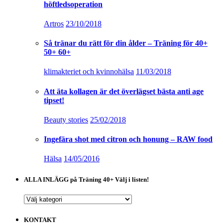
höftledsoperation
Artros
23/10/2018
Så tränar du rätt för din ålder – Träning för 40+
50+ 60+
klimakteriet och kvinnohälsa
11/03/2018
Att äta kollagen är det överlägset bästa anti age
tipset!
Beauty stories
25/02/2018
Ingefära shot med citron och honung – RAW food
Hälsa
14/05/2016
ALLA INLÄGG på Träning 40+ Välj i listen!
ALLA
INLÄGG
på
KONTAKT